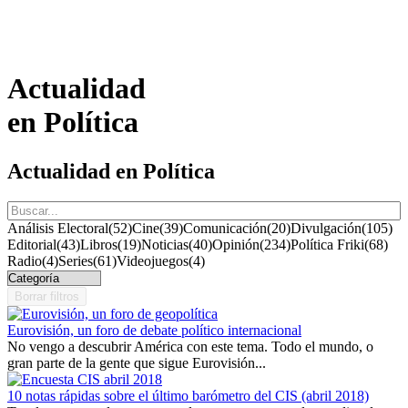
guerra de posiciones de Gibraltar
Opinión
LEER
Actualidad
en Política
Actualidad en Política
Análisis Electoral
(52)
Cine
(39)
Comunicación
(20)
Divulgación
(105)
Editorial
(43)
Libros
(19)
Noticias
(40)
Opinión
(234)
Política Friki
(68)
Radio
(4)
Series
(61)
Videojuegos
(4)
Borrar filtros
Eurovisión, un foro de debate político internacional
No vengo a descubrir América con este tema. Todo el mundo, o
gran parte de la gente que sigue Eurovisión...
10 notas rápidas sobre el último barómetro del CIS (abril 2018)