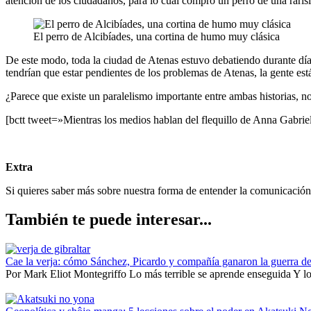
atención de los ciudadanos, para lo cual compró un perro de una rarísim
El perro de Alcibíades, una cortina de humo muy clásica
De este modo, toda la ciudad de Atenas estuvo debatiendo durante días
tendrían que estar pendientes de los problemas de Atenas, la gente es
¿Parece que existe un paralelismo importante entre ambas historias, n
[bctt tweet=»Mientras los medios hablan del flequillo de Anna Gabriel
Extra
Si quieres saber más sobre nuestra forma de entender la comunicación 
También te puede interesar...
Cae la verja: cómo Sánchez, Picardo y compañía ganaron la guerra de
Por Mark Eliot Montegriffo Lo más terrible se aprende enseguida Y lo 