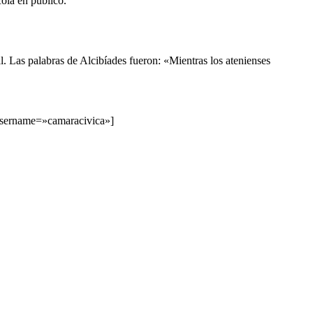
cola en público.
. Las palabras de Alcibíades fueron: «Mientras los atenienses
» username=»camaracivica»]