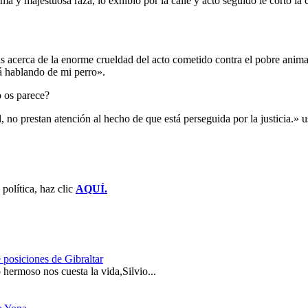
a y majestuosa raza, lo exhibió por la calle y acto seguido le cortó la 
 acerca de la enorme crueldad del acto cometido contra el pobre animal
tá hablando de mi perro».
o os parece?
, no prestan atención al hecho de que está perseguida por la justicia.
política, haz clic
AQUÍ.
 posiciones de Gibraltar
hermoso nos cuesta la vida,Silvio...