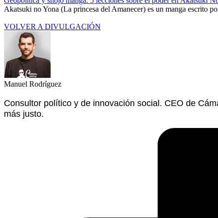
Geopolítica y shôjo manga: 5 lecciones sobre el poder en Akatsuki N
Akatsuki no Yona (La princesa del Amanecer) es un manga escrito por
VOLVER A DIVULGACIÓN
Manuel Rodríguez
Consultor político y de innovación social. CEO de Cá
más justo.