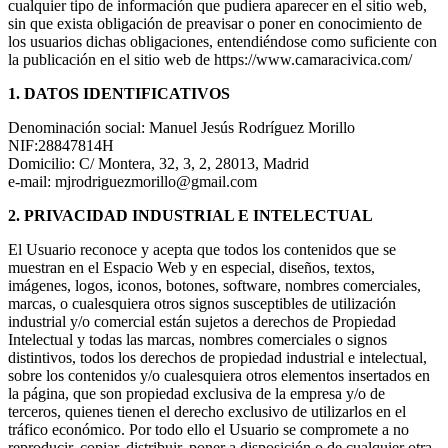
cualquier tipo de información que pudiera aparecer en el sitio web,
sin que exista obligación de preavisar o poner en conocimiento de
los usuarios dichas obligaciones, entendiéndose como suficiente con
la publicación en el sitio web de https://www.camaracivica.com/
1. DATOS IDENTIFICATIVOS
Denominación social: Manuel Jesús Rodríguez Morillo
NIF:28847814H
Domicilio: C/ Montera, 32, 3, 2, 28013, Madrid
e-mail: mjrodriguezmorillo@gmail.com
2. PRIVACIDAD INDUSTRIAL E INTELECTUAL
El Usuario reconoce y acepta que todos los contenidos que se
muestran en el Espacio Web y en especial, diseños, textos,
imágenes, logos, iconos, botones, software, nombres comerciales,
marcas, o cualesquiera otros signos susceptibles de utilización
industrial y/o comercial están sujetos a derechos de Propiedad
Intelectual y todas las marcas, nombres comerciales o signos
distintivos, todos los derechos de propiedad industrial e intelectual,
sobre los contenidos y/o cualesquiera otros elementos insertados en
la página, que son propiedad exclusiva de la empresa y/o de
terceros, quienes tienen el derecho exclusivo de utilizarlos en el
tráfico económico. Por todo ello el Usuario se compromete a no
reproducir, copiar, distribuir, poner a disposición o de cualquier otra