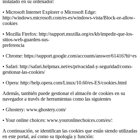
instalado en su ordenador:
• Microsoft Internet Explorer o Microsoft Edge:
http://windows.microsoft.com/es-es/windows-vista/Block-or-allow-
cookies
• Mozilla Firefox: http://support.mozilla.org/es/kb/impedir-que-los-
sitios-web-guarden-sus-
preferencia
• Chrome: https://support.google.com/accounts/answer/61416?hl=es
• Safari: http://safari.helpmax.net/es/privacidad-y-seguridad/como-
gestionar-las-cookies/
• Opera: http://help.opera.com/Linux/10.60/es-ES/cookies.html
Además, también puede gestionar el almacén de cookies en su
navegador a través de herramientas como las siguientes
• Ghostery: www.ghostery.com/
• Your online choices: www.youronlinechoices.com/es/:
A continuación, se identifican las cookies que están siendo utilizadas
en este portal, así como su tipología y función: