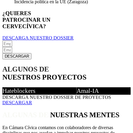
Incidencia política en la UE (Zaragoza)
¿QUIERES
PATROCINAR UN
CERVECÍVICA?
DESCARGA NUESTRO DOSSIER
DESCARGAR
ALGUNOS DE
NUESTROS PROYECTOS
Hateblockers
Amal-IA
Comunidad de jóvenes contra el odio y
DESCARGA NUESTRO DOSSIER DE PROYECTOS
La primera IA gitana del mund
las fake news en internet
DESCARGAR
ayuda a conocer más sobre la 
+Info
del Pueblo Gitano.
+Info
ALGUNAS DE
NUESTRAS MENTES
En Cámara Cívica contamos con colaboradores de diversas
disciplinas que nos ayudan a impulsar nuestros proyectos de