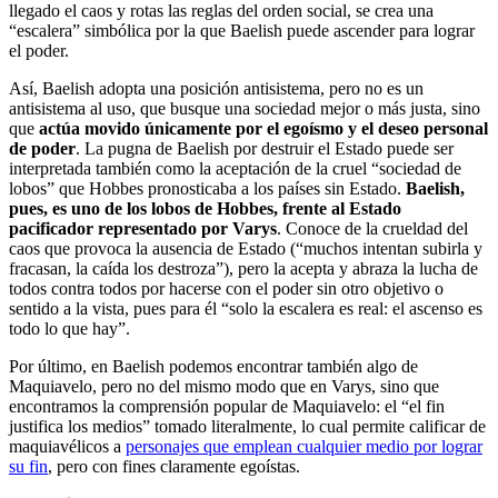
llegado el caos y rotas las reglas del orden social, se crea una
“escalera” simbólica por la que Baelish puede ascender para lograr
el poder.
Así, Baelish adopta una posición antisistema, pero no es un
antisistema al uso, que busque una sociedad mejor o más justa, sino
que
actúa movido únicamente por el egoísmo y el deseo personal
de poder
. La pugna de Baelish por destruir el Estado puede ser
interpretada también como la aceptación de la cruel “sociedad de
lobos” que Hobbes pronosticaba a los países sin Estado.
Baelish,
pues, es uno de los lobos de Hobbes, frente al Estado
pacificador representado por Varys
. Conoce de la crueldad del
caos que provoca la ausencia de Estado (“muchos intentan subirla y
fracasan, la caída los destroza”), pero la acepta y abraza la lucha de
todos contra todos por hacerse con el poder sin otro objetivo o
sentido a la vista, pues para él “solo la escalera es real: el ascenso es
todo lo que hay”.
Por último, en Baelish podemos encontrar también algo de
Maquiavelo, pero no del mismo modo que en Varys, sino que
encontramos la comprensión popular de Maquiavelo: el “el fin
justifica los medios” tomado literalmente, lo cual permite calificar de
maquiavélicos a
personajes que emplean cualquier medio por lograr
su fin
, pero con fines claramente egoístas.