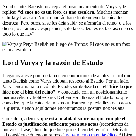
No obstante, Baelish no acepta el posicionamiento de Varys, y le
replica:
“el caos no es un foso, es una escalera.
Muchos intentan
subirla y fracasan. Nunca podrán hacerlo de nuevo, la caída los
destroza. Pero otros, si se les deja subir, se aferrarán al reino, o a los
dioses, o al amor… espejismos, solo la escalera es real: el ascenso es
todo lo que hay”.
Lord Varys y la razón de Estado
Llegados a este punto estamos en condiciones de analizar el rol que
tanto Baelish como Varys adoptan respecto al Estado. Por un lado,
Varys encarnaría la razón de Estado, simbolizada en el
“hice lo que
hice por el bien del reino”,
y conectada con un posicionamiento
maquiavélico y hobbesiano. Defiende a ultranza el Estado porque
considera que la caída del mismo únicamente puede llevar al caos y
la guerra, siendo aquí donde encontramos la postura hobbesiana.
Considera, además, que
esta finalidad suprema que cumple el
Estado es justificación suficiente para sus actos
(recordemos de
nuevo su frase, “hice lo que hice por el bien del reino”). Detrás de
tal consideración encontramos al
pensamiento maquiavélico
. Si bien