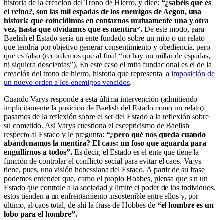
historia de la creación del Trono de Hierro, y dice:
“¿sabéis que es
el reino?, son las mil espadas de los enemigos de Aegon, una
historia que coincidimos en contarnos mutuamente una y otra
vez, hasta que olvidamos que es mentira”.
De este modo, para
Baelish el Estado sería un ente fundado sobre un mito o un relato
que tendría por objetivo generar consentimiento y obediencia, pero
que es falso (recordemos que al final “no hay un millar de espadas,
ni siquiera doscientas”). En este caso el mito fundacional es el de la
creación del trono de hierro, historia que representa la
imposición de
un nuevo orden a los enemigos vencidos
.
Cuando Varys responde a esta última intervención (admitiendo
implícitamente la posición de Baelish del Estado como un relato)
pasamos de la reflexión sobre el ser del Estado a la reflexión sobre
su cometido. Así Varys cuestiona el escepticismo de Baelish
respecto al Estado y le pregunta:
“¿pero qué nos queda cuando
abandonamos la mentira? El caos: un foso que aguarda para
engullirnos a todos”.
Es decir, el Estado es el ente que tiene la
función de controlar el conflicto social para evitar el caos. Varys
tiene, pues, una visión hobessiana del Estado. A partir de su frase
podemos entender que, como el propio Hobbes, piensa que sin un
Estado que controle a la sociedad y limite el poder de los individuos,
estos tienden a un enfrentamiento insostenible entre ellos y, por
último, al caos total, de ahí la frase de Hobbes de
“el hombre es un
lobo para el hombre”.