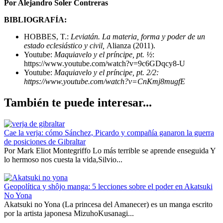
Por Alejandro Soler Contreras
BIBLIOGRAFÍA:
HOBBES, T.:
Leviatán. La materia, forma y poder de un
estado eclesiástico y civil,
Alianza (2011).
Youtube:
Maquiavelo y el príncipe, pt. ½
:
https://www.youtube.com/watch?v=9c6GDqcy8-U
Youtube:
Maquiavelo y el príncipe, pt. 2/2:
https://www.youtube.com/watch?v=CnKmj8mugfE
También te puede interesar...
Cae la verja: cómo Sánchez, Picardo y compañía ganaron la guerra
de posiciones de Gibraltar
Por Mark Eliot Montegriffo Lo más terrible se aprende enseguida Y
lo hermoso nos cuesta la vida,Silvio...
Geopolítica y shôjo manga: 5 lecciones sobre el poder en Akatsuki
No Yona
Akatsuki no Yona (La princesa del Amanecer) es un manga escrito
por la artista japonesa MizuhoKusanagi...