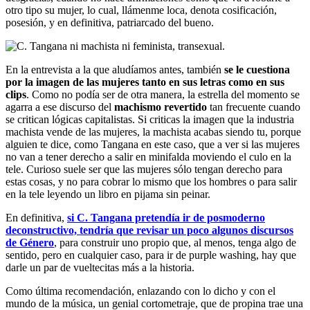
otro tipo su mujer, lo cual, llámenme loca, denota cosificación,
posesión, y en definitiva, patriarcado del bueno.
En la entrevista a la que aludíamos antes, también
se le cuestiona
por la imagen de las mujeres tanto en sus letras como en sus
clips
. Como no podía ser de otra manera, la estrella del momento se
agarra a ese discurso del
machismo revertido
tan frecuente cuando
se critican lógicas capitalistas. Si criticas la imagen que la industria
machista vende de las mujeres, la machista acabas siendo tu, porque
alguien te dice, como Tangana en este caso, que a ver si las mujeres
no van a tener derecho a salir en minifalda moviendo el culo en la
tele. Curioso suele ser que las mujeres sólo tengan derecho para
estas cosas, y no para cobrar lo mismo que los hombres o para salir
en la tele leyendo un libro en pijama sin peinar.
En definitiva,
si C. Tangana pretendía ir de posmoderno
deconstructivo, tendría que revisar un poco algunos discursos
de Género
, para construir uno propio que, al menos, tenga algo de
sentido, pero en cualquier caso, para ir de purple washing, hay que
darle un par de vueltecitas más a la historia.
Como última recomendación, enlazando con lo dicho y con el
mundo de la música, un genial cortometraje, que de propina trae una