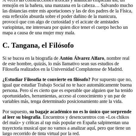
remojón en la bañera, una manzana en la cabeza… Salvando mucho
las distancias entre mis aportaciones y las de dos padres de la Física,
esta reflexión absurda sobre el poder dañino de la manicura,
provocó que con algo de curiosidad y el acicate de amistades
variopintas, me interesara por quien dice tener el cuerpo hecho un
mapa a causa de una mujer muy mala.
C. Tangana, el Filósofo
Si se bucea en la biografía de
Antón Álvarez Alfaro
, nombre real
de este hombre, quizás, lo más llamativo sean sus estudios de
Filosofía realizados en la Universidad Complutense de Madrid.
¿Estudiar Filosofía te convierte en filósofo?
Por supuesto que no,
igual que estudiar Trabajo Social no te hace automáticamente buena
persona. Pero sí es cierto que es esperable que alguien que ha tenido
oportunidades, herramientas, acceso al conocimiento y un par de
variables más, tenga determinado posicionamiento ante la vida.
Por supuesto,
su bagaje académico no es lo único que sorprende
al leer su biografía
. Encuentros y desencuentros con «Los chikos
del maíz» y críticas al rap más popular en España salpimentan una
trayectoria musical que no vamos a analizar aquí, pero que tiene un
largo recorrido de tinta virtual por la red.