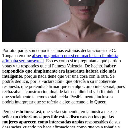
Por otra parte, son conocidas unas extrañas declaraciones de C.
Tangana en que
al ser preguntado por si era machista o feminista
afirmaba ser transexual
. Eso es como si te preguntan a qué partido
votas y tu respondes que al Pamesa Valencia. De hecho,
haber
respondido que simplemente era ignorante habría sido más
inteligente
, porque nada tiene que ver una cosa con la otra. Se
podría deducir, por la «aclaración» que ofrecía a su incoherente
respuesta, que pretendía afirmar que era algo como intersexual, pues
rechazaba la construcción dual de la masculinidad y la feminidad
que socialmente tenemos establecida. Posiblemente, incluso se
podría interpretar que se refería a algo cercano a lo Queer.
Pero
si esto fuera así
, que sería estupendo, en la música de este
señor
no deberíamos percibir estos discursos en los que las
mujeres aparecen como interesadas arpías
responsables de sus
desgracias, cuando no hace afirmaciones como que va a robarle a