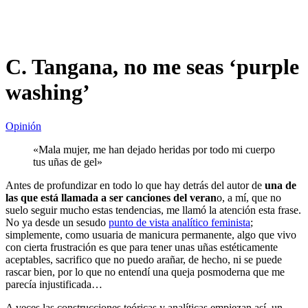
C. Tangana, no me seas ‘purple
washing’
Opinión
«Mala mujer, me han dejado heridas por todo mi cuerpo
tus uñas de gel»
Antes de profundizar en todo lo que hay detrás del autor de
una de
las que está llamada a ser canciones del veran
o, a mí, que no
suelo seguir mucho estas tendencias, me llamó la atención esta frase.
No ya desde un sesudo
punto de vista analítico feminista
;
simplemente, como usuaria de manicura permanente, algo que vivo
con cierta frustración es que para tener unas uñas estéticamente
aceptables, sacrifico que no puedo arañar, de hecho, ni se puede
rascar bien, por lo que no entendí una queja posmoderna que me
parecía injustificada…
A veces las construcciones teóricas y analíticas empiezan así, un