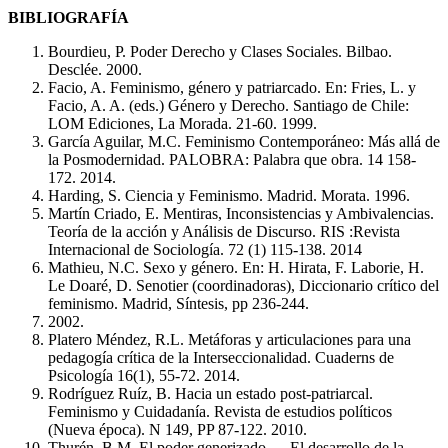
BIBLIOGRAFÍA
Bourdieu, P. Poder Derecho y Clases Sociales. Bilbao.
Desclée. 2000.
Facio, A. Feminismo, género y patriarcado. En: Fries, L. y
Facio, A. A. (eds.) Género y Derecho. Santiago de Chile:
LOM Ediciones, La Morada. 21-60. 1999.
García Aguilar, M.C. Feminismo Contemporáneo: Más allá de
la Posmodernidad. PALOBRA: Palabra que obra. 14 158-
172. 2014.
Harding, S. Ciencia y Feminismo. Madrid. Morata. 1996.
Martín Criado, E. Mentiras, Inconsistencias y Ambivalencias.
Teoría de la acción y Análisis de Discurso. RIS :Revista
Internacional de Sociología. 72 (1) 115-138. 2014
Mathieu, N.C. Sexo y género. En: H. Hirata, F. Laborie, H.
Le Doaré, D. Senotier (coordinadoras), Diccionario crítico del
feminismo. Madrid, Síntesis, pp 236-244.
2002.
Platero Méndez, R.L. Metáforas y articulaciones para una
pedagogía crítica de la Interseccionalidad. Cuaderns de
Psicología 16(1), 55-72. 2014.
Rodríguez Ruíz, B. Hacia un estado post-patriarcal.
Feminismo y Cuidadanía. Revista de estudios políticos
(Nueva época). N 149, PP 87-122. 2010.
Thurén, B.M. El poder generizado — El desarrollo de la