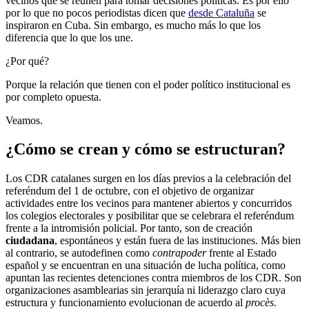
vecinos que se reúnen para tomar decisiones políticas. Es por ello
por lo que no pocos periodistas dicen que
desde Cataluña
se
inspiraron en Cuba. Sin embargo, es mucho más lo que los
diferencia que lo que los une.
¿Por qué?
Porque la relación que tienen con el poder político institucional es
por completo opuesta.
Veamos.
¿Cómo se crean y cómo se estructuran?
Los CDR catalanes surgen en los días previos a la celebración del
referéndum del 1 de octubre, con el objetivo de organizar
actividades entre los vecinos para mantener abiertos y concurridos
los colegios electorales y posibilitar que se celebrara el referéndum
frente a la intromisión policial. Por tanto, son de creación
ciudadana
, espontáneos y están fuera de las instituciones. Más bien
al contrario, se autodefinen como
contrapoder
frente al Estado
español y se encuentran en una situación de lucha política, como
apuntan las recientes detenciones contra miembros de los CDR. Son
organizaciones asamblearias sin jerarquía ni liderazgo claro cuya
estructura y funcionamiento evolucionan de acuerdo al
procès
.