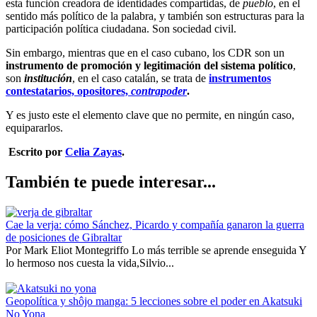
esta función creadora de identidades compartidas, de
pueblo
, en el
sentido más político de la palabra, y también son estructuras para la
participación política ciudadana. Son sociedad civil.
Sin embargo, mientras que en el caso cubano, los CDR son un
instrumento de promoción y legitimación del sistema político
,
son
institución
, en el caso catalán, se trata de
instrumentos
contestatarios, opositores,
contrapoder
.
Y es justo este el elemento clave que no permite, en ningún caso,
equipararlos.
Escrito por
Celia Zayas
.
También te puede interesar...
Cae la verja: cómo Sánchez, Picardo y compañía ganaron la guerra
de posiciones de Gibraltar
Por Mark Eliot Montegriffo Lo más terrible se aprende enseguida Y
lo hermoso nos cuesta la vida,Silvio...
Geopolítica y shôjo manga: 5 lecciones sobre el poder en Akatsuki
No Yona