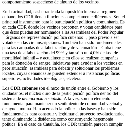
comportamiento sospechoso de alguno de los vecinos.
En la actualidad, casi erradicada la oposición interna al régimen
cubano, los CDR tienen funciones completamente diferentes. Son el
principal instrumento para la participación política y comunitaria. Es
en cada CDR donde los vecinos proponen y votan candidatos para
que éstos puedan ser nominados a las Asambleas del Poder Popular
– órganos de representación política cubanos –, paso previo a ser
votados en las circunscripciones. También han sido fundamentales
para las campañas de alfabetización y de vacunación – Cuba tiene
una tasa de alfabetización del 99% y tan sólo un 4,0% de tasa de
mortalidad infantil – y actualmente en ellos se realizan campañas
para la donación de sangre, iniciativas para ayudar a los vecinos en
peor situación, asambleas para debatir y solucionar los problemas
locales, cuyas demandas se pueden extender a instancias políticas
superiores, actividades ideológicas, etcétera.
Los
CDR cubanos
son el nexo de unión entre el Gobierno y los
ciudadanos; el núcleo duro de la participación política dentro del
sistema de
democracia socialista.
A la vez, son un elemento
fundamental para mantener un sentimiento de comunidad vecinal y
de ayuda mutua. Han acercado la política a las bases y han sido
fundamentales para construir y legitimar el proyecto revolucionario,
tanto eliminando la disidencia como construyendo hegemonía
política. En el caso de Cataluña, los CDR también parecen cumplir