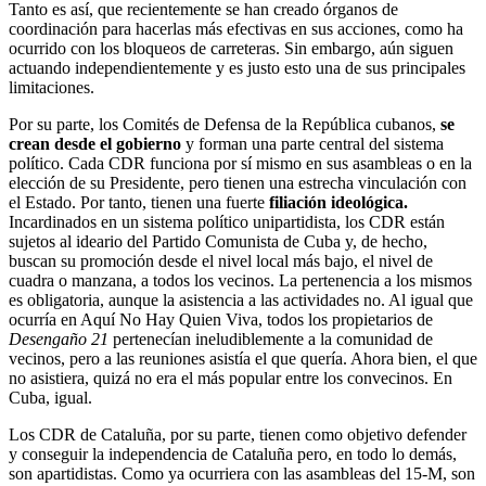
Tanto es así, que recientemente se han creado órganos de
coordinación para hacerlas más efectivas en sus acciones, como ha
ocurrido con los bloqueos de carreteras. Sin embargo, aún siguen
actuando independientemente y es justo esto una de sus principales
limitaciones.
Por su parte, los Comités de Defensa de la República cubanos,
se
crean desde el gobierno
y forman una parte central del sistema
político. Cada CDR funciona por sí mismo en sus asambleas o en la
elección de su Presidente, pero tienen una estrecha vinculación con
el Estado. Por tanto, tienen una fuerte
filiación ideológica.
Incardinados en un sistema político unipartidista, los CDR están
sujetos al ideario del Partido Comunista de Cuba y, de hecho,
buscan su promoción desde el nivel local más bajo, el nivel de
cuadra o manzana, a todos los vecinos. La pertenencia a los mismos
es obligatoria, aunque la asistencia a las actividades no. Al igual que
ocurría en Aquí No Hay Quien Viva, todos los propietarios de
Desengaño 21
pertenecían ineludiblemente a la comunidad de
vecinos, pero a las reuniones asistía el que quería. Ahora bien, el que
no asistiera, quizá no era el más popular entre los convecinos. En
Cuba, igual.
Los CDR de Cataluña, por su parte, tienen como objetivo defender
y conseguir la independencia de Cataluña pero, en todo lo demás,
son apartidistas. Como ya ocurriera con las asambleas del 15-M, son