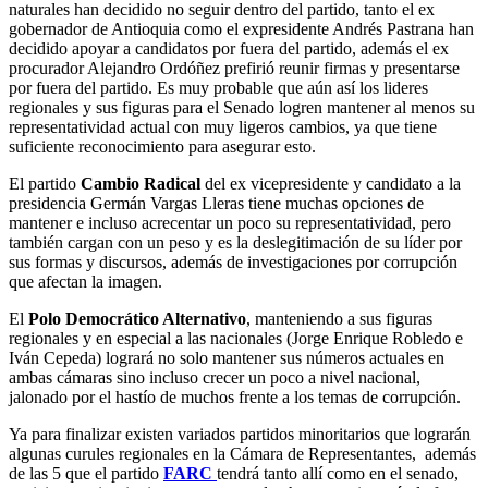
naturales han decidido no seguir dentro del partido, tanto el ex
gobernador de Antioquia como el expresidente Andrés Pastrana han
decidido apoyar a candidatos por fuera del partido, además el ex
procurador Alejandro Ordóñez prefirió reunir firmas y presentarse
por fuera del partido. Es muy probable que aún así los lideres
regionales y sus figuras para el Senado logren mantener al menos su
representatividad actual con muy ligeros cambios, ya que tiene
suficiente reconocimiento para asegurar esto.
El partido
Cambio Radical
del ex vicepresidente y candidato a la
presidencia Germán Vargas Lleras tiene muchas opciones de
mantener e incluso acrecentar un poco su representatividad, pero
también cargan con un peso y es la deslegitimación de su líder por
sus formas y discursos, además de investigaciones por corrupción
que afectan la imagen.
El
Polo Democrático Alternativo
, manteniendo a sus figuras
regionales y en especial a las nacionales (Jorge Enrique Robledo e
Iván Cepeda) logrará no solo mantener sus números actuales en
ambas cámaras sino incluso crecer un poco a nivel nacional,
jalonado por el hastío de muchos frente a los temas de corrupción.
Ya para finalizar existen variados partidos minoritarios que lograrán
algunas curules regionales en la Cámara de Representantes, además
de las 5 que el partido
FARC
tendrá tanto allí como en el senado,