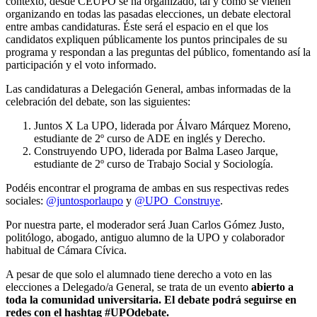
contexto, desde CEUPO se ha organizado, tal y como se vienen
organizando en todas las pasadas elecciones, un debate electoral
entre ambas candidaturas. Éste será el espacio en el que los
candidatos expliquen públicamente los puntos principales de su
programa y respondan a las preguntas del público, fomentando así la
participación y el voto informado.
Las candidaturas a Delegación General, ambas informadas de la
celebración del debate, son las siguientes:
Juntos X La UPO, liderada por Álvaro Márquez Moreno,
estudiante de 2º curso de ADE en inglés y Derecho.
Construyendo UPO, liderada por Balma Laseo Jarque,
estudiante de 2º curso de Trabajo Social y Sociología.
Podéis encontrar el programa de ambas en sus respectivas redes
sociales:
@juntosporlaupo
y
@UPO_Construye
.
Por nuestra parte, el moderador será Juan Carlos Gómez Justo,
politólogo, abogado, antiguo alumno de la UPO y colaborador
habitual de Cámara Cívica.
A pesar de que solo el alumnado tiene derecho a voto en las
elecciones a Delegado/a General, se trata de un evento
abierto a
toda la comunidad universitaria. El debate podrá seguirse en
redes con el hashtag #UPOdebate.