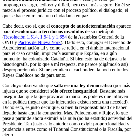
propongo es largo, tedioso y difícil, pero es el más seguro. En él se
mezcla el proceso jurídico con el proceso político, el dialogado, el
que se hace entre toda una ciudadanía en paz.
Cabe decir, eso sí, que el
concepto de autodeterminación
aparece
para
descolonizar a territorios invadidos
de su metrópoli
(
Resolución 1.514, 1.541 y 1.654
de la Asamblea General de la
ONU y
Pactos de Nueva York
). Dado esto, conjugar el Derecho de
Autodeterminación tal y como se refleja en el ámbito internacional
para el caso catalán, implicaría asumir que España, en algún
momento, ha colonizado Cataluña. Si bien esto ha de dejarse a la
historiografía, por lo que a mí respecta, me parece (digámoslo así)
desproporcionado. Si me permiten el cachondeo, la boda entre los
Reyes Católicos no da para tanto.
Concluyo observando que
saltarse una ley democrática
(por más
injusta que se considere)
sólo ofrece inseguridad
. Bastante más
inseguridad que la que provocan a diario los poderes que influyen
en la política (negar que las injerencias existen sería una necedad).
Dicho esto, es justo decir que, si bien la responsabilidad de haber
llegado hasta aquí la comparten Mas, Puigdemont y Rajoy, lo que
pase a partir de ahora eximirá a la nula (no ha existido) actividad del
Presidente. Tan justo es lo anterior como exigir proporcionalidad y
prudencia a entes como el Tribunal Constitucional o la Fiscalía, por
cierto.