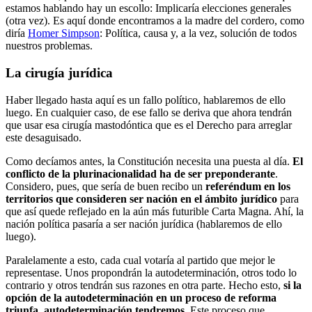
estamos hablando hay un escollo: Implicaría elecciones generales
(otra vez). Es aquí donde encontramos a la madre del cordero, como
diría
Homer Simpson
: Política, causa y, a la vez, solución de todos
nuestros problemas.
La cirugía jurídica
Haber llegado hasta aquí es un fallo político, hablaremos de ello
luego. En cualquier caso, de ese fallo se deriva que ahora tendrán
que usar esa cirugía mastodóntica que es el Derecho para arreglar
este desaguisado.
Como decíamos antes, la Constitución necesita una puesta al día.
El
conflicto de la plurinacionalidad ha de ser preponderante
.
Considero, pues, que sería de buen recibo un
referéndum en los
territorios que consideren ser nación en el ámbito jurídico
para
que así quede reflejado en la aún más futurible Carta Magna. Ahí, la
nación política pasaría a ser nación jurídica (hablaremos de ello
luego).
Paralelamente a esto, cada cual votaría al partido que mejor le
representase. Unos propondrán la autodeterminación, otros todo lo
contrario y otros tendrán sus razones en otra parte. Hecho esto,
si la
opción de la autodeterminación en un proceso de reforma
triunfa, autodeterminación tendremos
. Este proceso que