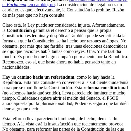
el
Parlament
, en cambio, no
. La consideración de ilegal no es un
capricho, es que, efectivamente, la Constitución lo prohíbe. Razón
de más para que no haya consulta.
Claro está, la Ley puede ser considerada injusta. Afortunadamente,
la
Constitución
garantiza el derecho a pensar que la propia
Constitución es leonina y despótica. También puede ser criticada la
forma en que la Constitución se ha hecho por razones análogas. No
obstante, por más que me fastidie, tras unas elecciones democráticas
se dijo que naciones había tantas como reyes: Una. Y me fastidia
mucho. Es por ello que hago campaña permanente por la República.
Reconozco, eso sí, que hasta ahora no había pensado tanto en
nacionalidades.
Hay un
camino hacia un referéndum
, como lo hay hacia la
República. Esta ruta consiste en convencer a la suficiente ciudadanía
para que se modifique la Constitución. Esta
reforma constitucional
(no sabemos hacia qué sentido), lleva pareciendo inminente mucho
tiempo. Ciudadanos quiere abrir el melón del Senado, el PSOE
ahora apuesta por la plurinacionalidad, Podemos seguro que también
tiene algo que decir…
Esta reforma lleva pareciendo inminente, de hecho, demasiado
tiempo. A la vista está la insatisfacción que recientemente provoca.
No obstante, para reformar las partes de la Constitución de las que