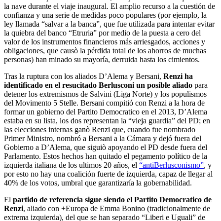
la nave durante el viaje inaugural. El amplio recurso a la cuestión de
confianza y una serie de medidas poco populares (por ejemplo, la
ley llamada “salvar a la banca”, que fue utilizada para intentar evitar
la quiebra del banco “Etruria” por medio de la puesta a cero del
valor de los instrumentos financieros más arriesgados, acciones y
obligaciones, que causò la pérdida total de los ahorros de muchas
personas) han minado su mayoría, derruida hasta los cimientos.
Tras la ruptura con los aliados D’Alema y Bersani,
Renzi ha
identificado en el resucitado Berlusconi un posible aliado
para
detener los extremismos de Salvini (Liga Norte) y los populismos
del Movimento 5 Stelle. Bersani compitió con Renzi a la hora de
formar un gobierno del Partito Democratico en el 2013, D’Alema
estaba en su lista, los dos representan la “vieja guardia” del PD; en
las elecciones internas ganò Renzi que, cuando fue nombrado
Primer Ministro, nombró a Bersani a la Cámara y dejó fuera del
Gobierno a D’Alema, que siguiò apoyando el PD desde fuera del
Parlamento. Estos hechos han quitado el pegamento político de la
izquierda italiana de los ultimos 20 años, el
“antiBerlusconismo”
, y
por esto no hay una coalición fuerte de izquierda, capaz de llegar al
40% de los votos, umbral que garantizaría la gobernabilidad.
El
partido de referencia sigue siendo el Partito Democratico de
Renzi
, aliado con +Europa de Emma Bonino (tradicionalmente de
extrema izquierda), del que se han separado “Liberi e Uguali” de