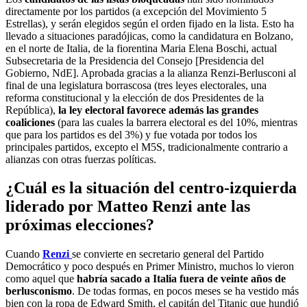
directamente por los partidos (a excepción del Movimiento 5
Estrellas), y serán elegidos según el orden fijado en la lista. Esto ha
llevado a situaciones paradójicas, como la candidatura en Bolzano,
en el norte de Italia, de la fiorentina Maria Elena Boschi, actual
Subsecretaria de la Presidencia del Consejo [Presidencia del
Gobierno, NdE]. Aprobada gracias a la alianza Renzi-Berlusconi al
final de una legislatura borrascosa (tres leyes electorales, una
reforma constitucional y la elección de dos Presidentes de la
República),
la ley electoral favorece además las grandes
coaliciones
(para las cuales la barrera electoral es del 10%, mientras
que para los partidos es del 3%) y fue votada por todos los
principales partidos, excepto el M5S, tradicionalmente contrario a
alianzas con otras fuerzas políticas.
¿Cuál es la situación del centro-izquierda
liderado por Matteo Renzi ante las
próximas elecciones?
Cuando
Renzi
se convierte en secretario general del Partido
Democrático y poco después en Primer Ministro, muchos lo vieron
como aquel que
habría sacado a Italia fuera de veinte años de
berlusconismo
. De todas formas, en pocos meses se ha vestido más
bien con la ropa de Edward Smith, el capitán del Titanic que hundió