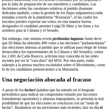
por la falta de preparación de sus miembros y candidatos. Las
decisiones sobre las cuestiones relativas al partido (bastante
delicadas también, como la gestión de los flujos migratorios) están
tomadas a través de la plataforma “Rousseau”, el las cuales los
inscritos pueden expresar sus votos; en esta manera fueron
designados el candidato premier Luigi Di Maio y las listas y los
nombres para la Cámara y el Senado.
Sin embargo, este sistema revela
profundas lagunas
: baste decir
que Di Maio ha obtenido 490 votos a las eleciones “parlamentarias”
(las elecciones internas al partido que se utilizan para elegir de forma
democrática los representantes de la Cámara y del Senado), contra
los 1.691 de Carla Ruocco, activista muy conocida en las redes
sociales por ser la “cara dura” del M5S. Por otra parte, están
saliendo a la prensa muchos escándalos sobre el Movimiento, como
lo de los candidatos pertenecientes a la Masonería.
Una negociación abocada al fracaso
A pesar de los
inciuci
(palabra que ha entrado en el lenguaje
periodístico para indicar un compromiso tomado por facciones
formalmente oponentes) y alianzas impopulares, se presenta la real
posibilidad de que las elecciones se concluyan con un “nada de
hecho”. Basándose en las previsiones más recientes, hoy en día
el