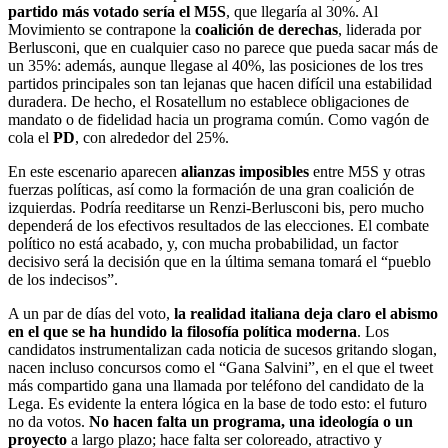
partido más votado sería el M5S
, que llegaría al 30%. Al
Movimiento se contrapone la
coalición de derechas
, liderada por
Berlusconi, que en cualquier caso no parece que pueda sacar más de
un 35%: además, aunque llegase al 40%, las posiciones de los tres
partidos principales son tan lejanas que hacen difícil una estabilidad
duradera. De hecho, el Rosatellum no establece obligaciones de
mandato o de fidelidad hacia un programa común. Como vagón de
cola el
PD
, con alrededor del 25%.
En este escenario aparecen
alianzas imposibles
entre M5S y otras
fuerzas políticas, así como la formación de una gran coalición de
izquierdas. Podría reeditarse un Renzi-Berlusconi bis, pero mucho
dependerá de los efectivos resultados de las elecciones. El combate
político no está acabado, y, con mucha probabilidad, un factor
decisivo será la decisión que en la última semana tomará el “pueblo
de los indecisos”.
A un par de días del voto,
la realidad italiana deja claro el abismo
en el que se ha hundido la filosofía política moderna
. Los
candidatos instrumentalizan cada noticia de sucesos gritando slogan,
nacen incluso concursos como el “Gana Salvini”, en el que el tweet
más compartido gana una llamada por teléfono del candidato de la
Lega. Es evidente la entera lógica en la base de todo esto: el futuro
no da votos.
No hacen falta un programa, una ideología o un
proyecto
a largo plazo; hace falta ser coloreado, atractivo y