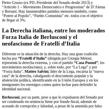
Pietro Grasso (ex PD, Presidente del Senado desde 2013) y
“Articolo 1 – Movimento Democratico e Progressista” de D’Alema
y Bersani. Hay innumerables partidos menores también, como
“Potere al Popolo”, “Partito Comunista” etc. todos con el objetivo
de llegar al 3%.
La Derecha italiana, entre los moderados
Forza Italia de Berlusconi y el
neofascismo de Fratelli d’Italia
Diferente es la situación de la derecha. Hay una gran coalición
hecha por
“Fratelli d’Italia”
(dirigida por Giorgia Meloni,
representa la derecha extrema, y con el partido
“Casa Pound”
, los
movimientos neofascistas), y, sobre todo, por “La Lega” y por
“Forza Italia”.
Matteo Salvini
, líder de la Lega, encarna la “nueva
cara” de la derecha, cabalgando el descontento popular y la
abstención política, identificando en la Unión Europea y en los
inmigrantes los enemigos contra quien luchar para defender la
identidad nacional.
Berlusconi
, por su parte, pese a que lo expulsaron del Senado por
ser condenado en sentencia firme por fraude fiscal, además de
acusado de corrupción y falsedad, a pesar de la amnistía por falso