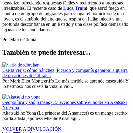
pegadizo, ofreciendo respuestas fáciles y recurriendo a promesas
irrealizables. El reciente caso de
Luca Train
i
, que abrió fuego en
contra de un grupo de migrantes para vengar el homicidio de una
joven, es el símbolo del aire que se respira en Italia: miedo y una
profunda desconfianza en un Estado y una clase política demasiado
lejanas de los ciudadanos.
Por Marco Giunta.
También te puede interesar...
Cae la verja: cómo Sánchez, Picardo y compañía ganaron la guerra
de posiciones de Gibraltar
Por Mark Eliot Montegriffo Lo más terrible se aprende enseguida Y
lo hermoso nos cuesta la vida,Silvio...
Geopolítica y shôjo manga: 5 lecciones sobre el poder en Akatsuki
No Yona
Akatsuki no Yona (La princesa del Amanecer) es un manga escrito
por la artista japonesa MizuhoKusanagi...
VOLVER A DIVULGACIÓN