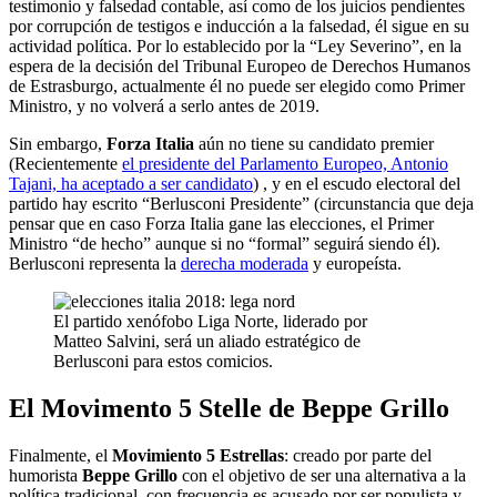
testimonio y falsedad contable, así como de los juicios pendientes
por corrupción de testigos e inducción a la falsedad, él sigue en su
actividad política. Por lo establecido por la “Ley Severino”, en la
espera de la decisión del Tribunal Europeo de Derechos Humanos
de Estrasburgo, actualmente él no puede ser elegido como Primer
Ministro, y no volverá a serlo antes de 2019.
Sin embargo,
Forza Italia
aún no tiene su candidato premier
(Recientemente
el presidente del Parlamento Europeo, Antonio
Tajani, ha aceptado a ser candidato
) , y en el escudo electoral del
partido hay escrito “Berlusconi Presidente” (circunstancia que deja
pensar que en caso Forza Italia gane las elecciones, el Primer
Ministro “de hecho” aunque si no “formal” seguirá siendo él).
Berlusconi representa la
derecha moderada
y europeísta.
El partido xenófobo Liga Norte, liderado por
Matteo Salvini, será un aliado estratégico de
Berlusconi para estos comicios.
El Movimento 5 Stelle de Beppe Grillo
Finalmente, el
Movimiento 5 Estrellas
: creado por parte del
humorista
Beppe Grillo
con el objetivo de ser una alternativa a la
política tradicional, con frecuencia es acusado por ser populista y