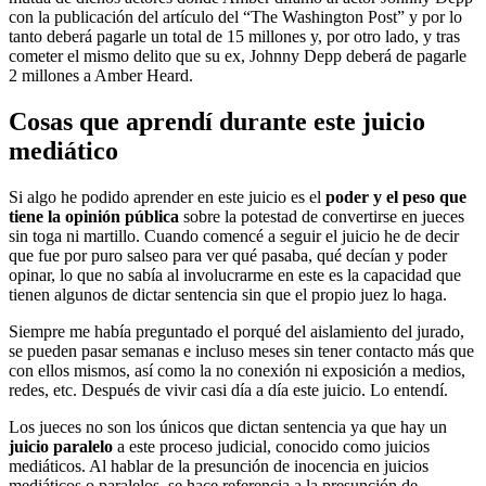
con la publicación del artículo del “The Washington Post” y por lo
tanto deberá pagarle un total de 15 millones y, por otro lado, y tras
cometer el mismo delito que su ex, Johnny Depp deberá de pagarle
2 millones a Amber Heard.
Cosas que aprendí durante este juicio
mediático
Si algo he podido aprender en este juicio es el
poder y el peso que
tiene la opinión pública
sobre la potestad de convertirse en jueces
sin toga ni martillo. Cuando comencé a seguir el juicio he de decir
que fue por puro salseo para ver qué pasaba, qué decían y poder
opinar, lo que no sabía al involucrarme en este es la capacidad que
tienen algunos de dictar sentencia sin que el propio juez lo haga.
Siempre me había preguntado el porqué del aislamiento del jurado,
se pueden pasar semanas e incluso meses sin tener contacto más que
con ellos mismos, así como la no conexión ni exposición a medios,
redes, etc. Después de vivir casi día a día este juicio. Lo entendí.
Los jueces no son los únicos que dictan sentencia ya que hay un
juicio paralelo
a este proceso judicial, conocido como juicios
mediáticos. Al hablar de la presunción de inocencia en juicios
mediáticos o paralelos, se hace referencia a la presunción de