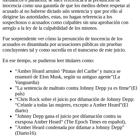
inocencia como una garantía de que los medios deben respetar al
acusado al no haberse dictado aún sentencia y que por ello al
dirigirse las autoridades, estas, no hagan referencia a los
sospechosos o acusados como culpables sin una aprobación con
arreglo a la ley de la culpabilidad de los mismos.
Fue sorprendente ver cómo la presunción de inocencia de los
acusados es dinamitada por acusaciones públicas sin pruebas
concluyentes tal y como sucedía en el transcurso de este juicio.
En ese tiempo, se pudieron leer titulares como:
“Amber Heard arruinó ‘Piratas del Caribe’ y nunca se
enamoró de Elon Musk, según su antiguo agente”(La
Vanguardia)
”La sentencia de maltrato contra Johnny Depp ya es firme”(El
país)
“Chris Rock sobre el juicio por difamación de Johnny Depp:
“Créanle a todas las mujeres, excepto a Amber Heard”(El
diario)
”Johnny Depp gana el juicio por difamación contra su
exesposa Amber Heard“ (The Epoch Times en español),
”Amber Heard condenada por difamar a Johnny Depp”
(Diario16).