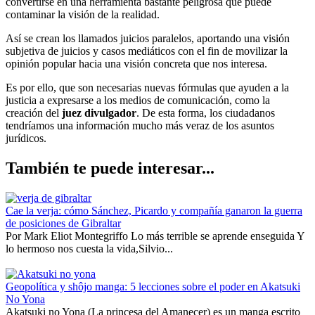
convertirse en una herramienta bastante peligrosa que puede
contaminar la visión de la realidad.
Así se crean los llamados juicios paralelos, aportando una visión
subjetiva de juicios y casos mediáticos con el fin de movilizar la
opinión popular hacia una visión concreta que nos interesa.
Es por ello, que son necesarias nuevas fórmulas que ayuden a la
justicia a expresarse a los medios de comunicación, como la
creación del
juez divulgador
. De esta forma, los ciudadanos
tendríamos una información mucho más veraz de los asuntos
jurídicos.
También te puede interesar...
Cae la verja: cómo Sánchez, Picardo y compañía ganaron la guerra
de posiciones de Gibraltar
Por Mark Eliot Montegriffo Lo más terrible se aprende enseguida Y
lo hermoso nos cuesta la vida,Silvio...
Geopolítica y shôjo manga: 5 lecciones sobre el poder en Akatsuki
No Yona
Akatsuki no Yona (La princesa del Amanecer) es un manga escrito