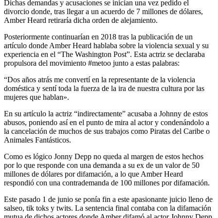
Dichas demandas y acusaciones se inician una vez pedido el
divorcio donde, tras llegar a un acuerdo de 7 millones de dólares,
Amber Heard retiraría dicha orden de alejamiento.
Posteriormente continuarían en 2018 tras la publicación de un
artículo donde Amber Heard hablaba sobre la violencia sexual y su
experiencia en el “The Washington Post”. Esta actriz se declaraba
propulsora del movimiento #metoo junto a estas palabras:
“Dos años atrás me convertí en la representante de la violencia
doméstica y sentí toda la fuerza de la ira de nuestra cultura por las
mujeres que hablan».
En su artículo la actriz “indirectamente” acusaba a Johnny de estos
abusos, poniendo así en el punto de mira al actor y condenándolo a
la cancelación de muchos de sus trabajos como Piratas del Caribe o
Animales Fantásticos.
Como es lógico Jonny Depp no queda al margen de estos hechos
por lo que responde con una demanda a su ex de un valor de 50
millones de dólares por difamación, a lo que Amber Heard
respondió con una contrademanda de 100 millones por difamación.
Este pasado 1 de junio se ponía fin a este apasionante juicio lleno de
salseo, tik toks y twits. La sentencia final contaba con la difamación
mutua de dichos actores donde Amber difamó al actor Johnny Depp