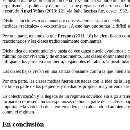
El mismo día de la proclamación de la II República ya hubo una reuni
organismos —políticos y de prensa— que preparasen el terreno de la 
mostrado
Ángel Viñas
(2019: 12), «la Italia fascista fue, desde 1932
Distintas facciones reaccionarias y conservadoras estaban decididas a
medidas «radicales» o «extremistas». A esto hay que sumar la difícil s
Por una parte, tenemos lo que
Preston
(2011: 18) ha identificado com
reaccionarios y las clases tradicionalmente dominantes.
Dicha idea de resentimiento y ansia de venganza puede ayudarnos a com
mínimo de convivencia y de entendimiento. Las clases dominantes no pa
infligían a los jornaleros sin tierra, negándoles el trabajo, la posibili
Las clases bajas vivían en una asfixia constante contra la que intentar
Por otra parte, las clases medias fueron asustadas con la idea de la ll
de buena parte de los pequeños y medianos propietarios y arrendatario
La colectivización y la llegada de un régimen soviético era algo alta
formación representaba las esperanzas de buena parte de las clases baj
importante la violencia de la extrema derecha caldeando el ambiente y 
contra el régimen.
En conclusión