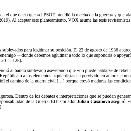
 en el que decía que «el PSOE prendió la mecha de la guerra» y que «la 
019). Al aceptar este planteamiento, VOX asume las tesis revisionista
 sublevados para legitimar su posición. El 22 de agosto de 1936 apare
 enemigo —donde debemos aglutinar a todo lo que supondría o apoyar
 2011: 128).
endió al bando sublevado aseverando que «no puede hablarse de rebelión
 República o a los elementos izquierdistas ha pervivido en autores com
 el camino de la guerra civil […] porque creyó maduras las condiciones 
rigurosa. Dentro de los debates e interpretaciones que se puedan generar
esponsabilidad de la Guerra. El historiador
Julián Casanova
aseguró: «
).