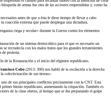
se emprendió el camino para recaudar dinero con la intención de crear
a búsqueda de armas fue otra de las acciones emprendidas y, como ha
ecesarios antes de que a ésta le diese tiempo de llevar a cabo
de la coacción extrema que puede desplegar una dictadura.
enganza ciega y secular» durante la Guerra contra los elementos
stauración de un sistema democrático para el que es necesario un
 se recrudecía con los malos tratos que los grandes terratenientes
s de protesta.
fin de la Restauración y el inicio del régimen republicano.
rancisco Cobo
(2013: 300) nos habló de la oscilación a la derecha
a colectivización de sus tierras».
o uno de sus principales conflictos precisamente con la CNT. Esta
del primer bienio republicano, aumentando la crispación. También es
tores de la clase obrera, al tiempo que se iba preparando el golpe