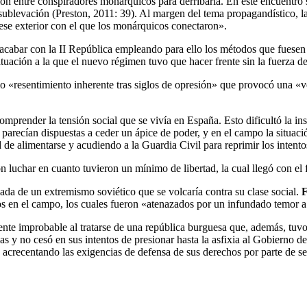
ón entre conspiradores monárquicos para derribarla. En este encuentro 
sublevación (Preston, 2011: 39). Al margen del tema propagandístico, l
, ese exterior con el que los monárquicos conectaron».
 acabar con la II República empleando para ello los métodos que fuesen n
ituación a la que el nuevo régimen tuvo que hacer frente sin la fuerza 
o «resentimiento inherente tras siglos de opresión» que provocó una «v
prender la tensión social que se vivía en España. Esto dificultó la in
recían dispuestas a ceder un ápice de poder, y en el campo la situación
dad de alimentarse y acudiendo a la Guardia Civil para reprimir los intento
on luchar en cuanto tuvieron un mínimo de libertad, la cual llegó con el 
egada de un extremismo soviético que se volcaría contra su clase social.
F
s en el campo, los cuales fueron «atenazados por un infundado temor a l
mente improbable al tratarse de una república burguesa que, además, tuv
as y no cesó en sus intentos de presionar hasta la asfixia al Gobierno 
acrecentando las exigencias de defensa de sus derechos por parte de sec