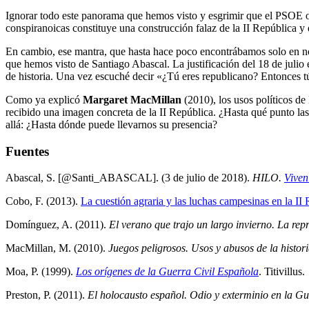
Ignorar todo este panorama que hemos visto y esgrimir que el PSOE o 
conspiranoicas constituye una construcción falaz de la II República y d
En cambio, ese mantra, que hasta hace poco encontrábamos solo en nostá
que hemos visto de Santiago Abascal. La justificación del 18 de julio
de historia. Una vez escuché decir «¿Tú eres republicano? Entonces tú
Como ya explicó
Margaret MacMillan
(2010), los usos políticos de 
recibido una imagen concreta de la II República. ¿Hasta qué punto las 
allá: ¿Hasta dónde puede llevarnos su presencia?
Fuentes
Abascal, S. [@Santi_ABASCAL]. (3 de julio de 2018).
HILO.
Viven
Cobo, F. (2013).
La cuestión agraria y las luchas campesinas en la I
Domínguez, A. (2011).
El verano que trajo un largo invierno. La rep
MacMillan, M. (2010).
Juegos peligrosos. Usos y abusos de la histor
Moa, P. (1999).
Los orígenes de la Guerra Civil Española
. Titivillus.
Preston, P. (2011).
El holocausto español. Odio y exterminio en la Gu