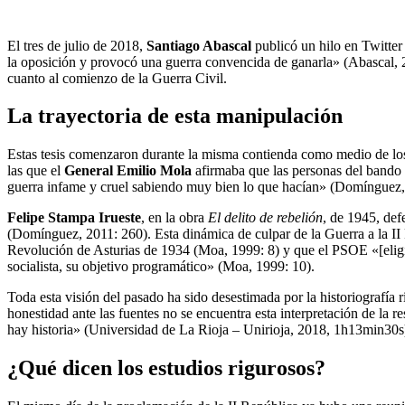
El tres de julio de 2018,
Santiago Abascal
publicó un hilo en Twitter
la oposición y provocó una guerra convencida de ganarla» (Abascal, 2
cuanto al comienzo de la Guerra Civil.
La trayectoria de esta manipulación
Estas tesis comenzaron durante la misma contienda como medio de los
las que el
General Emilio Mola
afirmaba que las personas del bando
guerra infame y cruel sabiendo muy bien lo que hacían» (Domínguez,
Felipe Stampa Irueste
, en la obra
El delito de rebelión
, de 1945, def
(Domínguez, 2011: 260). Esta dinámica de culpar de la Guerra a la II
Revolución de Asturias de 1934 (Moa, 1999: 8) y que el PSOE «[eligió]
socialista, su objetivo programático» (Moa, 1999: 10).
Toda esta visión del pasado ha sido desestimada por la historiografía 
honestidad ante las fuentes no se encuentra esta interpretación de la r
hay historia» (Universidad de La Rioja – Unirioja, 2018, 1h13min30s
¿Qué dicen los estudios rigurosos?