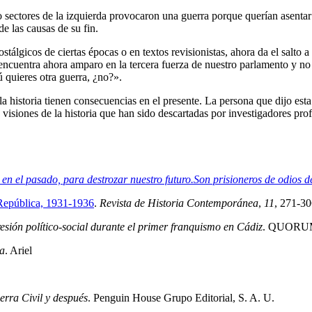
sectores de la izquierda provocaron una guerra porque querían asentar 
e las causas de su fin.
lgicos de ciertas épocas o en textos revisionistas, ahora da el salto a 
 encuentra ahora amparo en la tercera fuerza de nuestro parlamento y no
 quieres otra guerra, ¿no?».
la historia tienen consecuencias en el presente. La persona que dijo est
visiones de la historia que han sido descartadas por investigadores pro
 en el pasado, para destrozar nuestro futuro.Son prisioneros de odios 
I República, 1931-1936
.
Revista de Historia Contemporánea
,
11
, 271-30
resión político-social durante el primer franquismo en Cádiz
. QUORU
ia
. Ariel
erra Civil y después
. Penguin House Grupo Editorial, S. A. U.