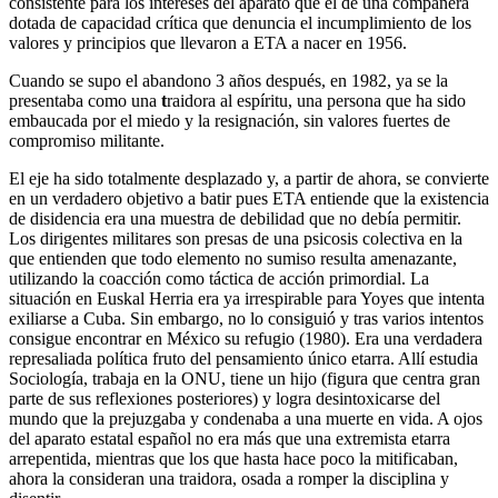
consistente para los intereses del aparato que el de una compañera
dotada de capacidad crítica que denuncia el incumplimiento de los
valores y principios que llevaron a ETA a nacer en 1956.
Cuando se supo el abandono 3 años después, en 1982, ya se la
presentaba como una
t
raidora al espíritu, una persona que ha sido
embaucada por el miedo y la resignación, sin valores fuertes de
compromiso militante.
El eje ha sido totalmente desplazado y, a partir de ahora, se convierte
en un verdadero objetivo a batir pues ETA entiende que la existencia
de disidencia era una muestra de debilidad que no debía permitir.
Los dirigentes militares son presas de una psicosis colectiva en la
que entienden que todo elemento no sumiso resulta amenazante,
utilizando la coacción como táctica de acción primordial. La
situación en Euskal Herria era ya irrespirable para Yoyes que intenta
exiliarse a Cuba. Sin embargo, no lo consiguió y tras varios intentos
consigue encontrar en México su refugio (1980). Era una verdadera
represaliada política fruto del pensamiento único etarra. Allí estudia
Sociología, trabaja en la ONU, tiene un hijo (figura que centra gran
parte de sus reflexiones posteriores) y logra desintoxicarse del
mundo que la prejuzgaba y condenaba a una muerte en vida. A ojos
del aparato estatal español no era más que una extremista etarra
arrepentida, mientras que los que hasta hace poco la mitificaban,
ahora la consideran una traidora, osada a romper la disciplina y