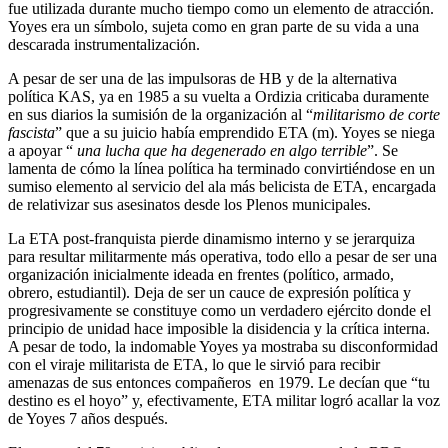
fue utilizada durante mucho tiempo como un elemento de atracción.
Yoyes era un símbolo, sujeta como en gran parte de su vida a una
descarada instrumentalización.
A pesar de ser una de las impulsoras de HB y de la alternativa
política KAS, ya en 1985 a su vuelta a Ordizia criticaba duramente
en sus diarios la sumisión de la organización al “
militarismo de corte
fascista
” que a su juicio había emprendido ETA (m). Yoyes se niega
a apoyar “
una lucha que ha degenerado en algo terrible
”. Se
lamenta de cómo la línea política ha terminado convirtiéndose en un
sumiso elemento al servicio del ala más belicista de ETA, encargada
de relativizar sus asesinatos desde los Plenos municipales.
La ETA post-franquista pierde dinamismo interno y se jerarquiza
para resultar militarmente más operativa, todo ello a pesar de ser una
organización inicialmente ideada en frentes (político, armado,
obrero, estudiantil). Deja de ser un cauce de expresión política y
progresivamente se constituye como un verdadero ejército donde el
principio de unidad hace imposible la disidencia y la crítica interna.
A pesar de todo, la indomable Yoyes ya mostraba su disconformidad
con el viraje militarista de ETA, lo que le sirvió para recibir
amenazas de sus entonces compañeros en 1979. Le decían que “tu
destino es el hoyo” y, efectivamente, ETA militar logró acallar la voz
de Yoyes 7 años después.