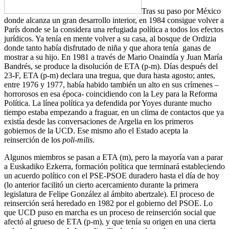
Tras su paso por México
donde alcanza un gran desarrollo interior, en 1984 consigue volver a
París donde se la considera una refugiada política a todos los efectos
jurídicos. Ya tenía en mente volver a su casa, al bosque de Ordizia
donde tanto había disfrutado de niña y que ahora tenía ganas de
mostrar a su hijo. En 1981 a través de Mario Onaindía y Juan María
Bandrés, se produce la disolución de ETA (p-m). Días después del
23-F, ETA (p-m) declara una tregua, que dura hasta agosto; antes,
entre 1976 y 1977, había habido también un alto en sus crímenes –
horrorosos en esa época- coincidiendo con la Ley para la Reforma
Política. La línea política ya defendida por Yoyes durante mucho
tiempo estaba empezando a fraguar, en un clima de contactos que ya
existía desde las conversaciones de Argelia en los primeros
gobiernos de la UCD. Ese mismo año el Estado acepta la
reinserción de los
poli-milis
.
Algunos miembros se pasan a ETA (m), pero la mayoría van a parar
a Euskadiko Ezkerra, formación política que terminará estableciendo
un acuerdo político con el PSE-PSOE duradero hasta el día de hoy
(lo anterior facilitó un cierto acercamiento durante la primera
legislatura de Felipe González al ámbito abertzale). El proceso de
reinserción será heredado en 1982 por el gobierno del PSOE. Lo
que UCD puso en marcha es un proceso de reinserción social que
afectó al grueso de ETA (p-m), y que tenía su origen en una cierta