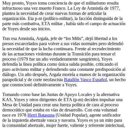
Muy pronto, Yoyes toma conciencia de que el militarismo resulta
infructuoso una vez muerto Franco. La Ley de Amnistía de 1977,
plantea la necesidad de crear nuevas formas de articular la
organización. Eta p-m (político-militar), la facción distinguida de la
parte más combativa, ETA militar , había sido el campo de actuación
de Yoyes desde sus inicios.
Tras esa Amnistía, Argala, jefe de “los Milis”, dejó libertad a los
presos excarcelados para volver a sus vidas normales pero defendió
la necesidad de que la lucha continuara. Frente al recrudecimiento
de las actuaciones violentas durante la Transición para tensar el
proceso (1979 fue un año verdaderamente sangriento), Yoyes
defendía la línea política como única salida posible, criticando el
puro activismo militar y defendiendo una constante predisposición al
diálogo. Un año después, Argala moriría a manos de la organización
parapolicial y de corte neofascista
Batallón Vasco Español
, un hecho
que conmocionó definitivamente a Yoyes.
Tomando como base las Juntas de Apoyo Locales y la alternativa
KAS, Yoyes y otros dirigentes de ETA (p-m) deciden impulsar una
Mesa de Unidad para crear una fuerza política de cara al proceso
democrático que estaba en vías de desarrollo. Con esta voluntad
nace en 1978
Herri Batasuna
(Unidad Popular), agente unificador
de la izquierda abertzale vasca y navarra. Yoyes es ya un mito para
la comunidad abertzale, mujer fuerte, valiente y referente intelectual,