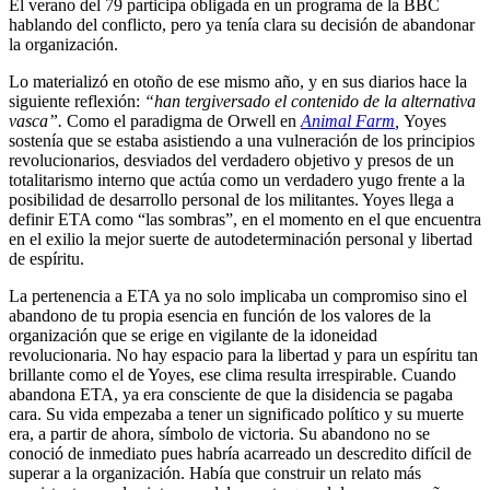
El verano del 79 participa obligada en un programa de la BBC
hablando del conflicto, pero ya tenía clara su decisión de abandonar
la organización.
Lo materializó en otoño de ese mismo año, y en sus diarios hace la
siguiente reflexión:
“han tergiversado el contenido de la alternativa
vasca”.
Como el paradigma de Orwell en
Animal Farm
,
Yoyes
sostenía que se estaba asistiendo a una vulneración de los principios
revolucionarios, desviados del verdadero objetivo y presos de un
totalitarismo interno que actúa como un verdadero yugo frente a la
posibilidad de desarrollo personal de los militantes. Yoyes llega a
definir ETA como “las sombras”, en el momento en el que encuentra
en el exilio la mejor suerte de autodeterminación personal y libertad
de espíritu.
La pertenencia a ETA ya no solo implicaba un compromiso sino el
abandono de tu propia esencia en función de los valores de la
organización que se erige en vigilante de la idoneidad
revolucionaria. No hay espacio para la libertad y para un espíritu tan
brillante como el de Yoyes, ese clima resulta irrespirable. Cuando
abandona ETA, ya era consciente de que la disidencia se pagaba
cara. Su vida empezaba a tener un significado político y su muerte
era, a partir de ahora, símbolo de victoria. Su abandono no se
conoció de inmediato pues habría acarreado un descredito difícil de
superar a la organización. Había que construir un relato más