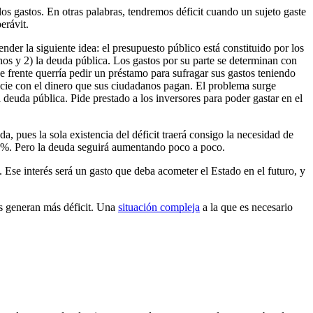
los gastos. En otras palabras, tendremos déficit cuando un sujeto gaste
erávit.
ender la siguiente idea: el presupuesto público está constituido por los
nos y 2) la deuda pública. Los gastos por su parte se determinan con
de frente querría pedir un préstamo para sufragar sus gastos teniendo
nancie con el dinero que sus ciudadanos pagan. El problema surge
 deuda pública. Pide prestado a los inversores para poder gastar en el
a, pues la sola existencia del déficit traerá consigo la necesidad de
1%. Pero la deuda seguirá aumentando poco a poco.
 Ese interés será un gasto que deba acometer el Estado en el futuro, y
ses generan más déficit. Una
situación compleja
a la que es necesario