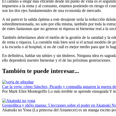
El camino a elegir más eficiente desde mi punto de vista es el segundo
impuestos a la renta y al consumo, estamos poniendo en riesgo el cons
son los dos ejes fundamentales de una economía de mercado.
A mi parecer la salida óptima a este desajuste sería la reducción drást
sobredimensionada, no solo por ella misma, también por toda la estruc
de entes fantasmas que no generar ni riqueza ni bienestar real a la soc
También deberíamos abrir el melón de la gestión de la sanidad y la ed
de renta o riqueza. La cuestión más bien será si el actual modelo de pr
a la escuela o al hospital, si no de cuál es mejor medio para que lo h
En definitiva, hablar sin tabúes y sin titubeos. Ninguna idea es sagra
ello dependerá nuestro bienestar y el de las próximas generaciones.
También te puede interesar...
Cae la verja: cómo Sánchez, Picardo y compañía ganaron la guerra de
Por Mark Eliot Montegriffo Lo más terrible se aprende enseguida Y lo 
Geopolítica y shôjo manga: 5 lecciones sobre el poder en Akatsuki N
Akatsuki no Yona (La princesa del Amanecer) es un manga escrito por