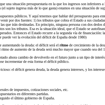
ue una situación presupuestaria en la que los ingresos son inferiores a 
a (el sujeto ingresa más de lo que gasta) estamos en una situación de sup
presupuestos públicos. Y aquí tenemos que hablar del presupuesto para ent
venir por dos fuentes: 1) los tributos que cobra el Estado a sus ciudada
 a las que irán destinadas. En principio, ninguna persona con dos dedos 
tos son los tributos. Esa es la situación ideal, que el Estado se autofi
sperados. Entonces el Estado recurre a la segunda vía de financiación: la
e puede ver la evolución del déficit de España desde 1980)
e aumentando la deuda: el déficit será el
ritmo
de crecimiento de la deud
 el ritmo de aumento de la deuda será mucho mayor que cuando sea del 
tado ahora cambio de devolverlo en el futuro junto a un tipo de interés.
se incrementar de esta forma el déficit público.
icioso: el déficit genera deuda, la deuda genera intereses, y los intere
rales de impuestos, cotizaciones sociales, etc.
puestarios en diferentes partidas.
seguido el último gobierno de España.