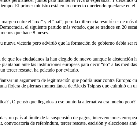
bemos permanecer juntos para mantener viva la esperanza. Y debemos da
empo. El primer ministro está en lo correcto queriendo quedarse en el p
rgen entre el “oxi” y el “nai”, pero la diferencia resultó ser de más de
Democracia, el siguiente partido más votado, que se traduce en 20 esc
4 menos que hace 8 meses.
 su nueva victoria pero advirtió que la formación de gobierno debía se
ad de que los ciudadanos la han elegido de nuevo aunque la abstención 
plantaban ante las instituciones europeas para decir “no” a las medida
n tercer rescate, ha peleado por evitarlo.
ianzar un argumento de legitimación que podría usar contra Europa: cue
 una flojera de piernas momentánea de Alexis Tsipras que culminó en un 
iática? ¿O pensó que llegados a ese punto la alternativa era mucho peor? 
as, un país al límite de la suspensión de pagos, intervenciones europea
it, convocatoria de referéndum, tercer rescate, escisión y elecciones a