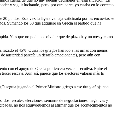
rnos cuenta de que no hay buenas decisiones en esta situación. En
oder y seguir luchando, pero, por otra parte, yo estaba en lo correcto
 20 puntos. Esta vez, la ligera ventaja vaticinada por las encuestas se
años. Sumando los 50 que adquiere en Grecia el partido que ha
r rápida. Y es que no podemos olvidar que de plazo hay un mes y como
ha rozado el 45%. Quizá los griegos han ido a las urnas con menos
s de austeridad parecía un desafío emocionante), pero aún con
nto con el apoyo de Grecia por tercera vez consecutiva. Entre el
tercer rescate. Aun así, parece que los electores valoran más la
¿O seguía jugando el Primer Ministro griego a ese tira y afloja con
s, dos rescates, elecciones, semanas de negociaciones, negativas y
nticipadas, no nos equivoquemos al afirmar que los acontecimientos no