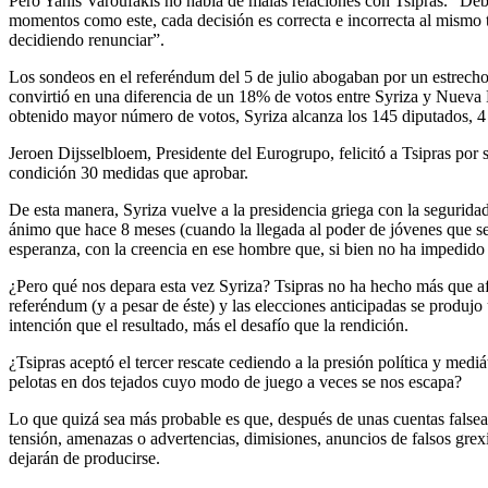
Pero Yanis Varoufakis no habla de malas relaciones con Tsipras. “De
momentos como este, cada decisión es correcta e incorrecta al mismo ti
decidiendo renunciar”.
Los sondeos en el referéndum del 5 de julio abogaban por un estrecho ma
convirtió en una diferencia de un 18% de votos entre Syriza y Nueva 
obtenido mayor número de votos, Syriza alcanza los 145 diputados, 
Jeroen Dijsselbloem, Presidente del Eurogrupo, felicitó a Tsipras por
condición 30 medidas que aprobar.
De esta manera, Syriza vuelve a la presidencia griega con la segurid
ánimo que hace 8 meses (cuando la llegada al poder de jóvenes que se 
esperanza, con la creencia en ese hombre que, si bien no ha impedido u
¿Pero qué nos depara esta vez Syriza? Tsipras no ha hecho más que af
referéndum (y a pesar de éste) y las elecciones anticipadas se produjo
intención que el resultado, más el desafío que la rendición.
¿Tsipras aceptó el tercer rescate cediendo a la presión política y med
pelotas en dos tejados cuyo modo de juego a veces se nos escapa?
Lo que quizá sea más probable es que, después de unas cuentas falsead
tensión, amenazas o advertencias, dimisiones, anuncios de falsos grex
dejarán de producirse.