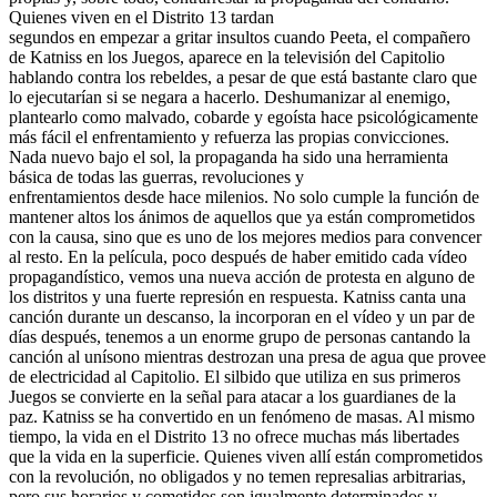
Quienes viven en el Distrito 13 tardan
segundos en empezar a gritar insultos cuando Peeta, el compañero
de Katniss en los Juegos, aparece en la televisión del Capitolio
hablando contra los rebeldes, a pesar de que está bastante claro que
lo ejecutarían si se negara a hacerlo. Deshumanizar al enemigo,
plantearlo como malvado, cobarde y egoísta hace psicológicamente
más fácil el enfrentamiento y refuerza las propias convicciones.
Nada nuevo bajo el sol, la propaganda ha sido una herramienta
básica de todas las guerras, revoluciones y
enfrentamientos desde hace milenios. No solo cumple la función de
mantener altos los ánimos de aquellos que ya están comprometidos
con la causa, sino que es uno de los mejores medios para convencer
al resto. En la película, poco después de haber emitido cada vídeo
propagandístico, vemos una nueva acción de protesta en alguno de
los distritos y una fuerte represión en respuesta. Katniss canta una
canción durante un descanso, la incorporan en el vídeo y un par de
días después, tenemos a un enorme grupo de personas cantando la
canción al unísono mientras destrozan una presa de agua que provee
de electricidad al Capitolio. El silbido que utiliza en sus primeros
Juegos se convierte en la señal para atacar a los guardianes de la
paz. Katniss se ha convertido en un fenómeno de masas. Al mismo
tiempo, la vida en el Distrito 13 no ofrece muchas más libertades
que la vida en la superficie. Quienes viven allí están comprometidos
con la revolución, no obligados y no temen represalias arbitrarias,
pero sus horarios y cometidos son igualmente determinados y