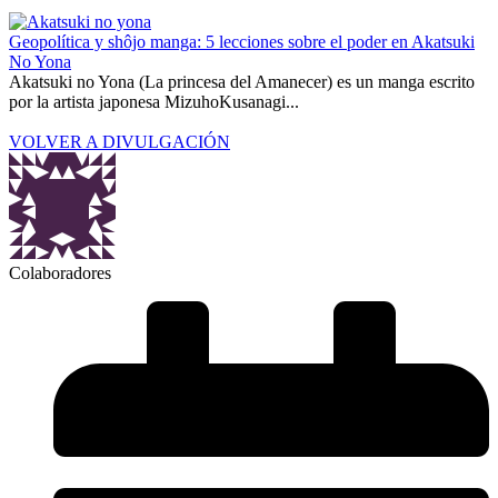
Geopolítica y shôjo manga: 5 lecciones sobre el poder en Akatsuki
No Yona
Akatsuki no Yona (La princesa del Amanecer) es un manga escrito
por la artista japonesa MizuhoKusanagi...
VOLVER A DIVULGACIÓN
Colaboradores