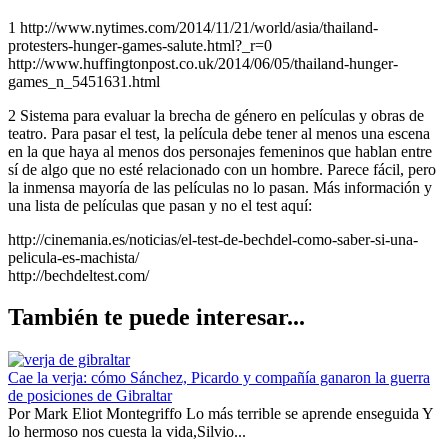
1 http://www.nytimes.com/2014/11/21/world/asia/thailand-
protesters-hunger-games-salute.html?_r=0
http://www.huffingtonpost.co.uk/2014/06/05/thailand-hunger-
games_n_5451631.html
2 Sistema para evaluar la brecha de género en películas y obras de
teatro. Para pasar el test, la película debe tener al menos una escena
en la que haya al menos dos personajes femeninos que hablan entre
sí de algo que no esté relacionado con un hombre. Parece fácil, pero
la inmensa mayoría de las películas no lo pasan. Más información y
una lista de películas que pasan y no el test aquí:
http://cinemania.es/noticias/el-test-de-bechdel-como-saber-si-una-
pelicula-es-machista/
http://bechdeltest.com/
También te puede interesar...
Cae la verja: cómo Sánchez, Picardo y compañía ganaron la guerra
de posiciones de Gibraltar
Por Mark Eliot Montegriffo Lo más terrible se aprende enseguida Y
lo hermoso nos cuesta la vida,Silvio...