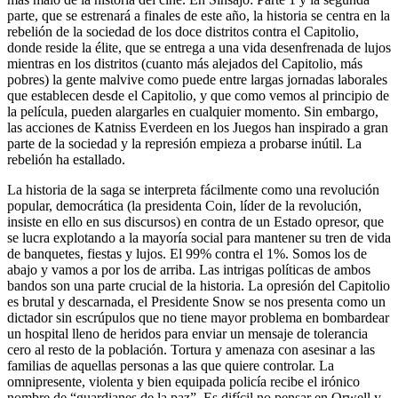
parte, que se estrenará a finales de este año, la historia se centra en la
rebelión de la sociedad de los doce distritos contra el Capitolio,
donde reside la élite, que se entrega a una vida desenfrenada de lujos
mientras en los distritos (cuanto más alejados del Capitolio, más
pobres) la gente malvive como puede entre largas jornadas laborales
que establecen desde el Capitolio, y que como vemos al principio de
la película, pueden alargarles en cualquier momento. Sin embargo,
las acciones de Katniss Everdeen en los Juegos han inspirado a gran
parte de la sociedad y la represión empieza a probarse inútil. La
rebelión ha estallado.
La historia de la saga se interpreta fácilmente como una revolución
popular, democrática (la presidenta Coin, líder de la revolución,
insiste en ello en sus discursos) en contra de un Estado opresor, que
se lucra explotando a la mayoría social para mantener su tren de vida
de banquetes, fiestas y lujos. El 99% contra el 1%. Somos los de
abajo y vamos a por los de arriba. Las intrigas políticas de ambos
bandos son una parte crucial de la historia. La opresión del Capitolio
es brutal y descarnada, el Presidente Snow se nos presenta como un
dictador sin escrúpulos que no tiene mayor problema en bombardear
un hospital lleno de heridos para enviar un mensaje de tolerancia
cero al resto de la población. Tortura y amenaza con asesinar a las
familias de aquellas personas a las que quiere controlar. La
omnipresente, violenta y bien equipada policía recibe el irónico
nombre de “guardianes de la paz”. Es difícil no pensar en Orwell y