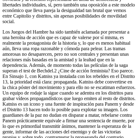
libertades individuales, sí, pero también una oposición a este modelo
económico que lleva pareja la desigualdad tan brutal que vemos
entre Capitolio y distritos, sin apenas posibilidades de movilidad
social.
Los Juegos del Hambre ha sido también aclamada por presentar a
una heroína de acción que es capaz de valerse por sí misma, es
realmente la protagonista de la historia y, lo que es menos habitual
aún, lleva una ropa razonable y cómoda para pelear. Las tramas
amorosas no desaparecen, pero no son centrales y presentan unas
relaciones más basadas en la amistad y la lealtad que en la
dependencia. Además, de momento todas las películas de la saga
superan el test de Bechdel.2 ¿Cine de acción feminista? Eso parece.
En Sinsajo 1, con Katniss ya instalada con los rebeldes en el Distrito
13, la prioridad está clara: propaganda. Katniss debe convertirse en
la chica póster del movimiento y para ello no se escatiman esfuerzos.
Un equipo de rodaje la sigue cuando se adentra en los distritos para
grabar vídeos propagandísticos que luego emiten al resto de distritos.
Katniss es un icono y una fuente de inspiración para Panem y desde
el Distrito 13 hacen todo lo posible para explotar su imagen. Los
guardianes de la paz no dudan en disparar a matar, rebelarse contra
Panem prácticamente equivale a firmar una sentencia de muerte, por
lo que es primordial transmitir ánimos, mantener la esperanza de la
gente, informar de las acciones del enemigo y de las victorias
propias y, sobre todo, contrarrestar la propaganda del contrario.