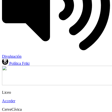
Divulgación
Política Friki
Liceo
Acceder
CerveCívica