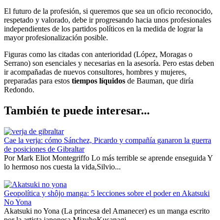
El futuro de la profesión, si queremos que sea un oficio reconocido,
respetado y valorado, debe ir progresando hacia unos profesionales
independientes de los partidos políticos en la medida de lograr la
mayor profesionalización posible.
Figuras como las citadas con anterioridad (López, Moragas o
Serrano) son esenciales y necesarias en la asesoría. Pero estas deben
ir acompañadas de nuevos consultores, hombres y mujeres,
preparadas para estos
tiempos líquidos
de Bauman, que diría
Redondo.
También te puede interesar...
Cae la verja: cómo Sánchez, Picardo y compañía ganaron la guerra
de posiciones de Gibraltar
Por Mark Eliot Montegriffo Lo más terrible se aprende enseguida Y
lo hermoso nos cuesta la vida,Silvio...
Geopolítica y shôjo manga: 5 lecciones sobre el poder en Akatsuki
No Yona
Akatsuki no Yona (La princesa del Amanecer) es un manga escrito
por la artista japonesa MizuhoKusanagi...