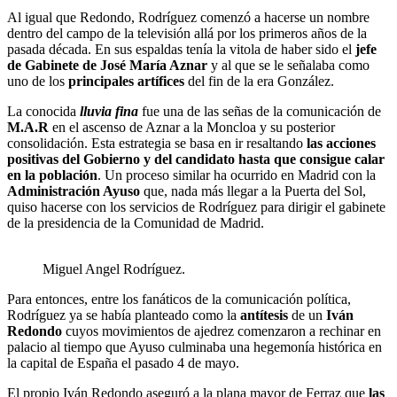
Al igual que Redondo, Rodríguez comenzó a hacerse un nombre
dentro del campo de la televisión allá por los primeros años de la
pasada década. En sus espaldas tenía la vitola de haber sido el
jefe
de Gabinete de José María Aznar
y al que se le señalaba como
uno de los
principales artífices
del fin de la era González.
La conocida
lluvia fina
fue una de las señas de la comunicación de
M.A.R
en el ascenso de Aznar a la Moncloa y su posterior
consolidación. Esta estrategia se basa en ir resaltando
las acciones
positivas del Gobierno y del candidato hasta que consigue calar
en la población
. Un proceso similar ha ocurrido en Madrid con la
Administración Ayuso
que, nada más llegar a la Puerta del Sol,
quiso hacerse con los servicios de Rodríguez para dirigir el gabinete
de la presidencia de la Comunidad de Madrid.
Miguel Angel Rodríguez.
Para entonces, entre los fanáticos de la comunicación política,
Rodríguez ya se había planteado como la
antítesis
de un
Iván
Redondo
cuyos movimientos de ajedrez comenzaron a rechinar en
palacio al tiempo que Ayuso culminaba una hegemonía histórica en
la capital de España el pasado 4 de mayo.
El propio Iván Redondo aseguró a la plana mayor de Ferraz que
las