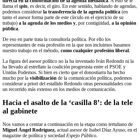
directa en la conformación de la agenda mediática
. A esto se le
llama el
spin
, es decir, el giro. En este sentido, hablando de agendas,
podemos considerar
la transferencia de la agenda política
(en
tanto el asesor forma parte de este círculo en el ejercicio de su
trabajo)
a la agenda de los medios
y
, por contigüidad,
a la opinión
pública
.
De eso en parte trata la consultoría política. Por ello los
representantes de esta profesión en la que nos incluimos basamos
nuestro trabajo en el método,
como cualquier profesión liberal
.
La figura del asesor político no la ha inventado Iván Redondo ni la
ha llevado al estrellato la coalición progresista entre el PSOE y
Unidas Podemos. Si bien es cierto que el donostiarra ha hecho
mucho por la
visibilización
de la comunicación política, podemos
considerar a priori del estallido Redondo otras personalidades con
un recorrido más extenso en los medios de comunicación.
Hacia el asalto de la ‘casilla 8’: de la tele
al gabinete
Nos vamos a centrar a continuación en la etapa como tertuliano de
Miguel Ángel Rodríguez,
actual asesor de Isabel Díaz Ayuso, en el
magazine de política y sociedad
Espejo Público
.