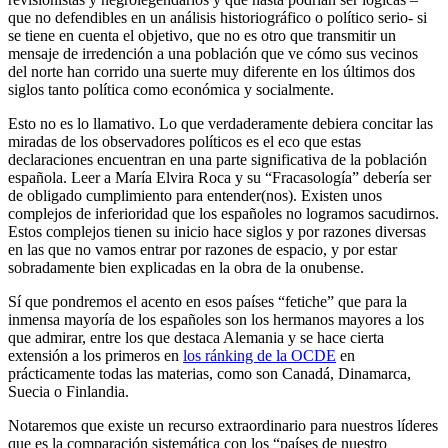
que no defendibles en un análisis historiográfico o político serio- si
se tiene en cuenta el objetivo, que no es otro que transmitir un
mensaje de irredención a una población que ve cómo sus vecinos
del norte han corrido una suerte muy diferente en los últimos dos
siglos tanto política como económica y socialmente.
Esto no es lo llamativo. Lo que verdaderamente debiera concitar las
miradas de los observadores políticos es el eco que estas
declaraciones encuentran en una parte significativa de la población
española. Leer a María Elvira Roca y su “Fracasología” debería ser
de obligado cumplimiento para entender(nos). Existen unos
complejos de inferioridad que los españoles no logramos sacudirnos.
Estos complejos tienen su inicio hace siglos y por razones diversas
en las que no vamos entrar por razones de espacio, y por estar
sobradamente bien explicadas en la obra de la onubense.
Sí que pondremos el acento en esos países “fetiche” que para la
inmensa mayoría de los españoles son los hermanos mayores a los
que admirar, entre los que destaca Alemania y se hace cierta
extensión a los primeros en
los ránking de la OCDE
en
prácticamente todas las materias, como son Canadá, Dinamarca,
Suecia o Finlandia.
Notaremos que existe un recurso extraordinario para nuestros líderes
que es la comparación sistemática con los “países de nuestro