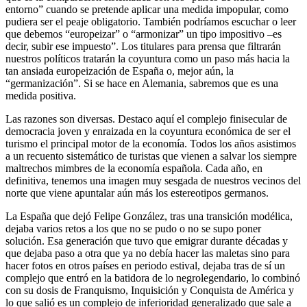
entorno” cuando se pretende aplicar una medida impopular, como
pudiera ser el peaje obligatorio. También podríamos escuchar o leer
que debemos “europeizar” o “armonizar” un tipo impositivo –es
decir, subir ese impuesto”. Los titulares para prensa que filtrarán
nuestros políticos tratarán la coyuntura como un paso más hacia la
tan ansiada europeización de España o, mejor aún, la
“germanización”. Si se hace en Alemania, sabremos que es una
medida positiva.
Las razones son diversas. Destaco aquí el complejo finisecular de
democracia joven y enraizada en la coyuntura económica de ser el
turismo el principal motor de la economía. Todos los años asistimos
a un recuento sistemático de turistas que vienen a salvar los siempre
maltrechos mimbres de la economía española. Cada año, en
definitiva, tenemos una imagen muy sesgada de nuestros vecinos del
norte que viene apuntalar aún más los estereotipos germanos.
La España que dejó Felipe González, tras una transición modélica,
dejaba varios retos a los que no se pudo o no se supo poner
solución. Esa generación que tuvo que emigrar durante décadas y
que dejaba paso a otra que ya no debía hacer las maletas sino para
hacer fotos en otros países en periodo estival, dejaba tras de sí un
complejo que entró en la batidora de lo negrolegendario, lo combinó
con su dosis de Franquismo, Inquisición y Conquista de América y
lo que salió es un complejo de inferioridad generalizado que sale a