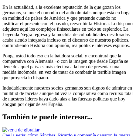
En la actualidad, a la excelente reputación de la que gozan los
germanos, se une el comodín del anticolonialismo que está en boga
en multitud de países de América y que pretende cuando no
justificar el presente con el pasado, reescribir la Historia. Lo hispano
adquiere aquí los complejos finiseculares en todo su esplendor. La
Leyenda Negra regresa y la mochila de culpabilidades desaforadas
acaba siendo integrada incluso en el discurso de nuestros políticos,
confundiendo Historia con opinión, realpolitik e intereses espurios.
Ponga usted todo eso en la batidora social, y encontrará que la
comparativa con Alemania –o con la imagen que desde España se
tiene de aquel país- es más efectiva a la hora de presentar una
medida incómoda, en vez de tratar de combatir la terrible imagen
que proyecta lo hispano.
Indudablemente nuestros socios germanos son dignos de admirar en
multitud de facetas aunque tal vez la comparativa como recurso total
de nuestros líderes haya dado alas a las fuerzas políticas que hoy
abogan por dejar de ser España.
También te puede interesar...
Cae la verja: cómo Sánchez, Picardo y compañía ganaron la guerra