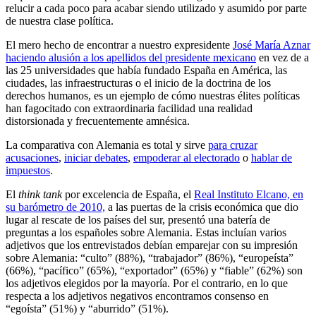
relucir a cada poco para acabar siendo utilizado y asumido por parte
de nuestra clase política.
El mero hecho de encontrar a nuestro expresidente
José María Aznar
haciendo alusión a los apellidos del presidente mexicano
en vez de a
las 25 universidades que había fundado España en América, las
ciudades, las infraestructuras o el inicio de la doctrina de los
derechos humanos, es un ejemplo de cómo nuestras élites políticas
han fagocitado con extraordinaria facilidad una realidad
distorsionada y frecuentemente amnésica.
La comparativa con Alemania es total y sirve
para cruzar
acusaciones
,
iniciar debates
,
empoderar al electorado
o
hablar de
impuestos
.
El
think tank
por excelencia de España, el
Real Instituto Elcano, en
su barómetro de 2010,
a las puertas de la crisis económica que dio
lugar al rescate de los países del sur, presentó una batería de
preguntas a los españoles sobre Alemania. Estas incluían varios
adjetivos que los entrevistados debían emparejar con su impresión
sobre Alemania: “culto” (88%), “trabajador” (86%), “europeísta”
(66%), “pacífico” (65%), “exportador” (65%) y “fiable” (62%) son
los adjetivos elegidos por la mayoría. Por el contrario, en lo que
respecta a los adjetivos negativos encontramos consenso en
“egoísta” (51%) y “aburrido” (51%).