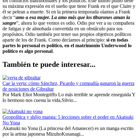
los conflictos matrimoniales y los políticos. Este último punto tiene
su máxima expresión en el sueño que tiene Frank en el que Claire y
él se pelean a muerte. Si en la primera temporada oíamos a Frank
decir “
amo a esa mujer. La amo más que los tiburones aman la
sangre
”, ahora lo que vemos es odio. Odio por ver a su compañera
de fatigas y de almohada convertida en un obstáculo para sus
propósitos. Odio también por tener sus propios objetivos políticos
aparte de los de Frank. Como decíamos al principio:
si en todas
partes lo personal es político, en el matrimonio Underwood lo
político es algo personal
.
También te puede interesar...
Cae la verja: cómo Sánchez, Picardo y compañía ganaron la guerra
de posiciones de Gibraltar
Por Mark Eliot Montegriffo Lo más terrible se aprende enseguida Y
lo hermoso nos cuesta la vida,Silvio...
Geopolítica y shôjo manga: 5 lecciones sobre el poder en Akatsuki
No Yona
Akatsuki no Yona (La princesa del Amanecer) es un manga escrito
por la artista japonesa MizuhoKusanagi...