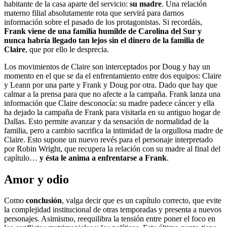
habitante de la casa aparte del servicio:
su madre
. Una relación
materno filial absolutamente rota que servirá para darnos
información sobre el pasado de los protagonistas. Si recordáis,
Frank viene de una familia humilde de Carolina del Sur y
nunca habría llegado tan lejos sin el dinero de la familia de
Claire
, que por ello le desprecia.
Los movimientos de Claire son interceptados por Doug y hay un
momento en el que se da el enfrentamiento entre dos equipos: Claire
y Leann por una parte y Frank y Doug por otra. Dado que hay que
calmar a la prensa para que no afecte a la campaña. Frank lanza una
información que Claire desconocía: su madre padece cáncer y ella
ha dejado la campaña de Frank para visitarla en su antiguo hogar de
Dallas. Esto permite avanzar y da sensación de normalidad de la
familia, pero a cambio sacrifica la intimidad de la orgullosa madre de
Claire. Esto supone un nuevo revés para el personaje interpretado
por Robin Wright, que recupera la relación con su madre al final del
capítulo…
y ésta le anima a enfrentarse a Frank
.
Amor y odio
Como
conclusión
, valga decir que es un capítulo correcto, que evite
la complejidad institucional de otras temporadas y presenta a nuevos
personajes. Asimismo, reequilibra la tensión entre poner el foco en