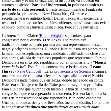
como Claire y Frank se enzarzan, la disputa no va a quedar en
asuntos de alcoba.
Para los Underwood, lo político también es
parte de su vida personal
. En este sentido, mientras Frank está
peleando las primarias en New Hampshire, Claire se va
secretamente a su antiguo hogar: Dallas, Texas. Allí encuentra la
residencia familiar con los muebles cubiertos con sábanas para evitar
el polvo, como si estuviera deshabitada. Pero sí que hay gente.
La intención de
Claire
(
Robin Wright
) es postularse para
congresista por el distrito 30 de Texas. Ese puesto está
tradicionalmente ocupado por una anciana representante de raza
negra y orígenes humildes. Cuando Claire muestra sus planes todos
la miran con escepticismo: una candidata cualificada, de clase alta,
con tierras, alejada de las clases populares que representa el Partido
Demócrata en el Estado republicano por antonomasia… y “
blanca
como la leche
”. Este último comentario se lo debemos a
Leann
Harvey
(
Neve Campbell
). La ex
protagonista de Scream
encarna a
una directora de campañas electorales especializada en el Partido
Demócrata nada menos que en Texas, donde tiene todo en contra.
Este será el fichaje estrella de Claire para conseguir su propósito.
Para ello tiene que quitar de en medio a la hija de la veterana
congresista, que está esperando su momento. No será fácil, dada la
crisis de representatividad que supondría Claire como candidata.
Una mujer blanca, rica y que lleva años fuera del distrito. Como dice
la congresista: “
lo único que puedo darles es ser uno de ellos
”.