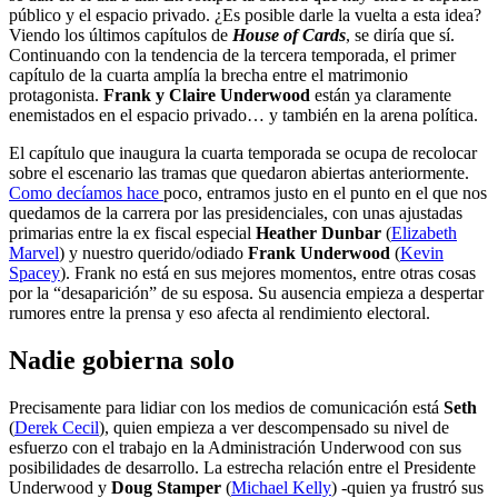
público y el espacio privado. ¿Es posible darle la vuelta a esta idea?
Viendo los últimos capítulos de
House of Cards
, se diría que sí.
Continuando con la tendencia de la tercera temporada, el primer
capítulo de la cuarta amplía la brecha entre el matrimonio
protagonista.
Frank y Claire Underwood
están ya claramente
enemistados en el espacio privado… y también en la arena política.
El capítulo que inaugura la cuarta temporada se ocupa de recolocar
sobre el escenario las tramas que quedaron abiertas anteriormente.
Como decíamos hace
poco, entramos justo en el punto en el que nos
quedamos de la carrera por las presidenciales, con unas ajustadas
primarias entre la ex fiscal especial
Heather Dunbar
(
Elizabeth
Marvel
) y nuestro querido/odiado
Frank Underwood
(
Kevin
Spacey
). Frank no está en sus mejores momentos, entre otras cosas
por la “desaparición” de su esposa. Su ausencia empieza a despertar
rumores entre la prensa y eso afecta al rendimiento electoral.
Nadie gobierna solo
Precisamente para lidiar con los medios de comunicación está
Seth
(
Derek Cecil
), quien empieza a ver descompensado su nivel de
esfuerzo con el trabajo en la Administración Underwood con sus
posibilidades de desarrollo. La estrecha relación entre el Presidente
Underwood y
Doug Stamper
(
Michael Kelly
) -quien ya frustró sus