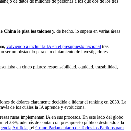
manejo de datos de millones de personas a los que dos de los tres
e China le pisa los talones
y, de hecho, lo supera en varias áreas
nar,
volviendo a incluir la IA en el presupuesto nacional
tras
tan ser un obstáculo para el reclutamiento de investigadores
entaba en cinco pilares: responsabilidad, equidad, trazabilidad,
ones de dólares claramente decidida a liderar el ranking en 2030. La
ravés de los cuáles la IA aprende y evoluciona.
mpresas rusas implementan IA en sus procesos. En este lado del globo,
zan el 38%, además de contar con presupuesto público destinado a la
igencia
Artificial,
el
Grupo Parlamentario de Todos los Partidos para