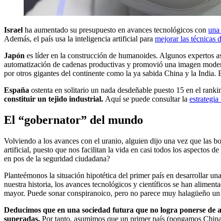
Israel
ha aumentado su presupuesto en avances tecnológicos con
una 
Además, el país usa la inteligencia artificial para
mejorar las técnicas 
Japón
es líder en la construcción de humanoides. Algunos expertos as
automatización de cadenas productivas y promovió una imagen moderna d
por otros gigantes del continente como la ya sabida China y la India.
España
ostenta en solitario un nada desdeñable puesto 15 en el ran
constituir un tejido industrial.
Aquí se puede consultar la
estrategia
El “gobernator” del mundo
Volviendo a los avances con el uranio, alguien dijo una vez que las b
artificial, puesto que nos facilitan la vida en casi todos los aspectos
en pos de la seguridad ciudadana?
Planteémonos la situación hipotética del primer país en desarrollar un
nuestra historia, los avances tecnológicos y científicos se han aliment
mayor. Puede sonar conspiranoico, pero no parece muy halagüeño un f
Deducimos que en una sociedad futura que no logra ponerse de ac
superadas.
Por tanto, asumimos que un primer país (pongamos China)