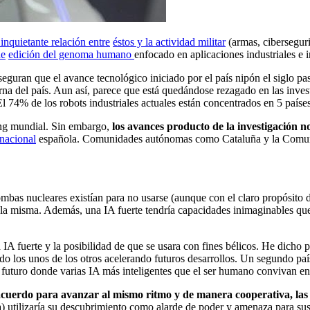
inquietante relación entre
éstos y la actividad militar
(armas, ciberseguri
de
edición del genoma humano
enfocado en aplicaciones industriales e 
eguran que el avance tecnológico iniciado por el país nipón el siglo pa
el país. Aun así, parece que está quedándose rezagado en las investiga
 El 74% de los robots industriales actuales están concentrados en 5 pa
king mundial. Sin embargo,
los avances producto de la investigación 
 nacional
española. Comunidades autónomas como Cataluña y la Comuni
ombas nucleares existían para no usarse (aunque con el claro propósito 
 de la misma. Además, una IA fuerte tendría capacidades inimaginables qu
a IA fuerte y la posibilidad de que se usara con fines bélicos. He dicho
ado los unos de los otros acelerando futuros desarrollos. Un segundo país
uturo donde varias IA más inteligentes que el ser humano convivan en 
uerdo para avanzar al mismo ritmo y de manera cooperativa, las di
 utilizaría su descubrimiento como alarde de poder y amenaza para su