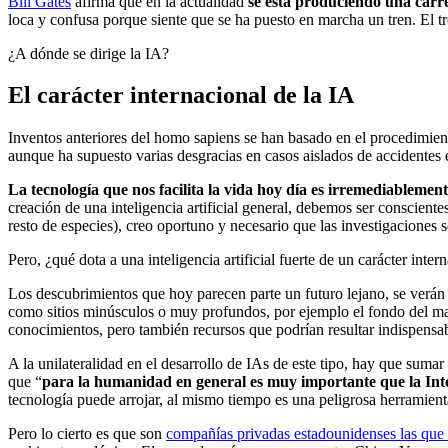
Bill Gates
afirma que en la actualidad
se está produciendo una carre
loca y confusa porque siente que se ha puesto en marcha un tren. El t
¿A dónde se dirige la IA?
El carácter internacional de la IA
Inventos anteriores del homo sapiens se han basado en el procedimien
aunque ha supuesto varias desgracias en casos aislados de accidentes 
La tecnología que nos facilita la vida hoy día es irremediableme
creación de una inteligencia artificial general, debemos ser conscientes
resto de especies), creo oportuno y necesario que las investigaciones 
Pero, ¿qué dota a una inteligencia artificial fuerte de un carácter inter
Los descubrimientos que hoy parecen parte un futuro lejano, se verán 
como sitios minúsculos o muy profundos, por ejemplo el fondo del ma
conocimientos, pero también recursos que podrían resultar indispensab
A la unilateralidad en el desarrollo de IAs de este tipo, hay que sum
que “
para la humanidad en general es muy importante que la Intel
tecnología puede arrojar, al mismo tiempo es una peligrosa herramie
Pero lo cierto es que son
compañías privadas estadounidenses las que l