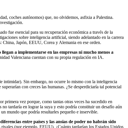
dad, coches autónomos) que, no olvidemos, asfixia a Palestina.
investigación.
sado fue esencial para su recuperación económica a través de la
ciones sobre inteligencia artificial, siendo adelantado en la carrera
íses: China, Japón, EEUU, Corea y Alemania en ese orden.
no llegan a implementarse en las empresas ni mucho menos a
dad Valenciana cuentan con su propia regulación en IA.
de intimidar). Sin embargo, no ocurre lo mismo con la inteligencia
e superarían con creces las humanas. ¿Se desperdiciaría tal potencial
 por primera vez porque, como tantas otras veces ha sucedido en
 no tardaría en lograr la suya y esto podría constituir un desafío aún
un mundo que podría resultarles pequeño e inservible.
ferencias entre países y las ansias de poder no habrán sido
s rivales (por ejemplo, EEUU). ¿Cuánto tardarían los Estados Unidos