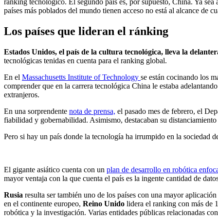
ranking tecnológico. El segundo país es, por supuesto, China. Ya sea a
países más poblados del mundo tienen acceso no está al alcance de cua
Los países que lideran el ránking
Estados Unidos, el país de la cultura tecnológica, lleva la delant
tecnológicas tenidas en cuenta para el ranking global.
En el
Massachusetts Institute of Technology
se están cocinando los m
comprender que en la carrera tecnológica China le estaba adelantando po
extranjeros.
En una sorprendente
nota de prensa,
el pasado mes de febrero, el Depa
fiabilidad y gobernabilidad. Asimismo, destacaban su distanciamiento
Pero si hay un país donde la tecnología ha irrumpido en la sociedad d
El gigante asiático cuenta con un
plan de desarrollo en robótica enfoca
mayor ventaja con la que cuenta el país es la ingente cantidad de dato
Rusia
resulta ser también uno de los países con una mayor aplicación 
en el continente europeo,
Reino Unido
lidera el ranking con más de 
robótica y la investigación. Varias entidades públicas relacionadas con