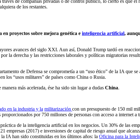
 través de compañías privadas o de control público, lo cierto es que el 
lquiera de los restantes.
era en proyectos sobre mejora genética e
inteligencia artificial
, aunqu
ayores avances del siglo XXI. Aun así, Donald Trump tardó en reaccio
r la derecha y las restricciones laborales y políticas migratorias resul
rtamento de Defensa se comprometía a un “uso ético” de la IA que se as
 en los “usos militares” de países como China o Rusia.
e manera más acelerada, ése ha sido sin lugar a dudas
China
.
do en la industria y la
militarización
con un presupuesto de 150 mil mill
s proporcionados por 750 millones de personas con acceso a internet a t
práctica de la inteligencia artificial en los negocios. Un 30% de las e
121 empresas (2017) e inversiones de capital de riesgo anual que alcan
 la IA han sido constituidas en los últimos años: la
Oficina para la Intel