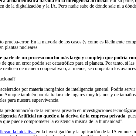
ra armamentística basada en la inteligencia artificial
. Por su parte,
ren de la digitalización y la IA. Pero nadie sabe de dónde sale ni a dón
to prueba-error. En la mayoría de los casos (y como es fácilmente comp
en plantas nucleares.
nte parte de un proceso mucho más largo y complejo que podría con
 de que un error podría ser catastrófico para el planeta. Por tanto, si l
se realicen de manera cooperativa o, al menos, se compartan los avances
nacional?
acelerados por materia inorgánica de inteligencia general. Podría servi
r. Aunque también podría tratarse de lugares muy lejanos y de tamaños 
les para nuestra supervivencia.
ar la predominación de la empresa privada en investigaciones tecnológic
igencia Artificial no quede a la deriva de la empresa privada
, pue
nta que puede comprometer la existencia misma de la humanidad”.
levan la iniciativa
en la investigación y la aplicación de la IA en nuest