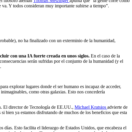
 el filósofo alemán
Thomas Metzinger
apunta que “la gente corre como
de va. Y todos consideran muy importante subirse a tiempo”.
robable), no ha finalizado con un exterminio de la humanidad,
cluir con una IA fuerte creada en unos siglos.
En el caso de la
as consecuencias serán sufridas por el conjunto de la humanidad (y el
.
r para explorar lugares donde el ser humano es incapaz de acceder,
inimaginables, como otras galaxias. Esto nos concedería
as. El director de Tecnología de EE.UU.,
Michael Kratsios
advierte de
s si bien ya estamos disfrutando de muchos de los beneficios que esta
ros días. Esto facilita el liderazgo de Estados Unidos, que encabeza el