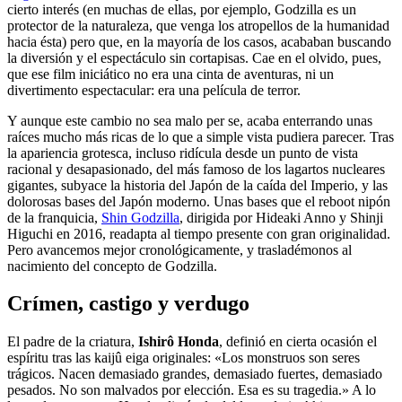
cierto interés (en muchas de ellas, por ejemplo, Godzilla es un
protector de la naturaleza, que venga los atropellos de la humanidad
hacia ésta) pero que, en la mayoría de los casos, acababan buscando
la diversión y el espectáculo sin cortapisas. Cae en el olvido, pues,
que ese film iniciático no era una cinta de aventuras, ni un
divertimento espectacular: era una película de terror.
Y aunque este cambio no sea malo per se, acaba enterrando unas
raíces mucho más ricas de lo que a simple vista pudiera parecer. Tras
la apariencia grotesca, incluso ridícula desde un punto de vista
racional y desapasionado, del más famoso de los lagartos nucleares
gigantes, subyace la historia del Japón de la caída del Imperio, y las
dolorosas bases del Japón moderno. Unas bases que el reboot nipón
de la franquicia,
Shin Godzilla
, dirigida por Hideaki Anno y Shinji
Higuchi en 2016, readapta al tiempo presente con gran originalidad.
Pero avancemos mejor cronológicamente, y trasladémonos al
nacimiento del concepto de Godzilla.
Crímen, castigo y verdugo
El padre de la criatura,
Ishirô Honda
, definió en cierta ocasión el
espíritu tras las kaijû eiga originales: «Los monstruos son seres
trágicos. Nacen demasiado grandes, demasiado fuertes, demasiado
pesados. No son malvados por elección. Esa es su tragedia.» A lo