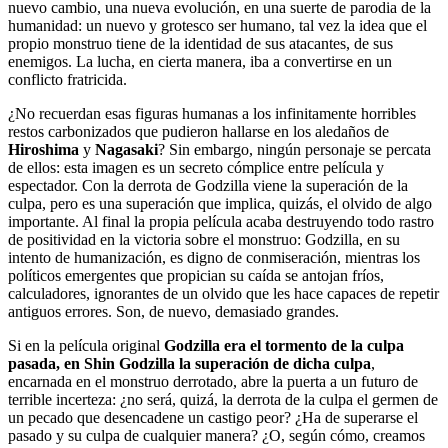
nuevo cambio, una nueva evolución, en una suerte de parodia de la
humanidad: un nuevo y grotesco ser humano, tal vez la idea que el
propio monstruo tiene de la identidad de sus atacantes, de sus
enemigos. La lucha, en cierta manera, iba a convertirse en un
conflicto fratricida.
¿No recuerdan esas figuras humanas a los infinitamente horribles
restos carbonizados que pudieron hallarse en los aledaños de
Hiroshima
y
Nagasaki
? Sin embargo, ningún personaje se percata
de ellos: esta imagen es un secreto cómplice entre película y
espectador. Con la derrota de Godzilla viene la superación de la
culpa, pero es una superación que implica, quizás, el olvido de algo
importante. Al final la propia película acaba destruyendo todo rastro
de positividad en la victoria sobre el monstruo: Godzilla, en su
intento de humanización, es digno de conmiseración, mientras los
políticos emergentes que propician su caída se antojan fríos,
calculadores, ignorantes de un olvido que les hace capaces de repetir
antiguos errores. Son, de nuevo, demasiado grandes.
Si en la película original
Godzilla era el tormento de la culpa
pasada, en Shin Godzilla la superación de dicha culpa
,
encarnada en el monstruo derrotado, abre la puerta a un futuro de
terrible incerteza: ¿no será, quizá, la derrota de la culpa el germen de
un pecado que desencadene un castigo peor? ¿Ha de superarse el
pasado y su culpa de cualquier manera? ¿O, según cómo, creamos