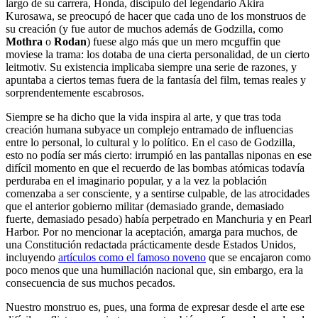
largo de su carrera, Honda, discípulo del legendario Akira
Kurosawa, se preocupó de hacer que cada uno de los monstruos de
su creación (y fue autor de muchos además de Godzilla, como
Mothra
o
Rodan
) fuese algo más que un mero mcguffin que
moviese la trama: los dotaba de una cierta personalidad, de un cierto
leitmotiv. Su existencia implicaba siempre una serie de razones, y
apuntaba a ciertos temas fuera de la fantasía del film, temas reales y
sorprendentemente escabrosos.
Siempre se ha dicho que la vida inspira al arte, y que tras toda
creación humana subyace un complejo entramado de influencias
entre lo personal, lo cultural y lo político. En el caso de Godzilla,
esto no podía ser más cierto: irrumpió en las pantallas niponas en ese
difícil momento en que el recuerdo de las bombas atómicas todavía
perduraba en el imaginario popular, y a la vez la población
comenzaba a ser consciente, y a sentirse culpable, de las atrocidades
que el anterior gobierno militar (demasiado grande, demasiado
fuerte, demasiado pesado) había perpetrado en Manchuria y en Pearl
Harbor. Por no mencionar la aceptación, amarga para muchos, de
una Constitución redactada prácticamente desde Estados Unidos,
incluyendo
artículos como el famoso noveno
que se encajaron como
poco menos que una humillación nacional que, sin embargo, era la
consecuencia de sus muchos pecados.
Nuestro monstruo es, pues, una forma de expresar desde el arte ese