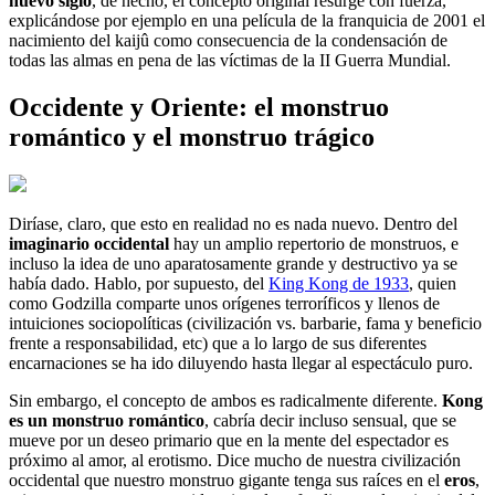
nuevo siglo
, de hecho, el concepto original resurge con fuerza,
explicándose por ejemplo en una película de la franquicia de 2001 el
nacimiento del kaijû como consecuencia de la condensación de
todas las almas en pena de las víctimas de la II Guerra Mundial.
Occidente y Oriente: el monstruo
romántico y el monstruo trágico
Diríase, claro, que esto en realidad no es nada nuevo. Dentro del
imaginario occidental
hay un amplio repertorio de monstruos, e
incluso la idea de uno aparatosamente grande y destructivo ya se
había dado. Hablo, por supuesto, del
King Kong de 1933
, quien
como Godzilla comparte unos orígenes terroríficos y llenos de
intuiciones sociopolíticas (civilización vs. barbarie, fama y beneficio
frente a responsabilidad, etc) que a lo largo de sus diferentes
encarnaciones se ha ido diluyendo hasta llegar al espectáculo puro.
Sin embargo, el concepto de ambos es radicalmente diferente.
Kong
es un monstruo romántico
, cabría decir incluso sensual, que se
mueve por un deseo primario que en la mente del espectador es
próximo al amor, al erotismo. Dice mucho de nuestra civilización
occidental que nuestro monstruo gigante tenga sus raíces en el
eros
,