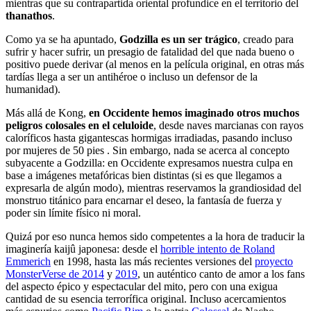
mientras que su contrapartida oriental profundice en el territorio del
thanathos
.
Como ya se ha apuntado,
Godzilla es un ser trágico
, creado para
sufrir y hacer sufrir, un presagio de fatalidad del que nada bueno o
positivo puede derivar (al menos en la película original, en otras más
tardías llega a ser un antihéroe o incluso un defensor de la
humanidad).
Más allá de Kong,
en Occidente hemos imaginado otros muchos
peligros colosales en el celuloide
, desde naves marcianas con rayos
caloríficos hasta gigantescas hormigas irradiadas, pasando incluso
por mujeres de 50 pies . Sin embargo, nada se acerca al concepto
subyacente a Godzilla: en Occidente expresamos nuestra culpa en
base a imágenes metafóricas bien distintas (si es que llegamos a
expresarla de algún modo), mientras reservamos la grandiosidad del
monstruo titánico para encarnar el deseo, la fantasía de fuerza y
poder sin límite físico ni moral.
Quizá por eso nunca hemos sido competentes a la hora de traducir la
imaginería kaijû japonesa: desde el
horrible intento de Roland
Emmerich
en 1998, hasta las más recientes versiones del
proyecto
MonsterVerse de 2014
y
2019
, un auténtico canto de amor a los fans
del aspecto épico y espectacular del mito, pero con una exigua
cantidad de su esencia terrorífica original. Incluso acercamientos