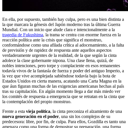
En ella, por supuesto, también hay culpa, pero es una bien distinta a
la que marcara la génesis del Japón moderno tras la última Guerra
Mundial. Con un inicio que alude clara e intencionalmente a la
tragedia de Fukushima
, la trama se centra con enorme fuerza en la
reacción política ante la crisis que significa el monstruo,
conformándose como una afilada crítica al adocenamiento, a la falta
de previsión y de rapidez de respuesta ante aquellos aspectos
verdaderamente urgentes de la realidad, de la que según la cinta
adolece la clase gobernante nipona. Una clase llena, quizá, de
nobles intenciones, pero torpe y complaciente en esos remanentes
todavía vivos de la fantasía de fuerza y poder del antiguo Imperio, a
la vez que vive acomplejada sabiéndose todavía bajo la bota de
Estados Unidos en cierta manera, acatando una Carta Magna en la
que áun figuran muchas de las exigencias americanas hechas al país
tras su capitulación. En algún momento llega a dar más miedo ver
los comités de respuesta a emergencia que se retratan en la cinta que
la contemplación del propio monstruo.
Frente a esta
vieja política
, la cinta preconiza el alzamiento de una
nueva generación en el poder
, una sin los complejos de su
predecesora: libre, por fin, de culpa. Para ellos, Gozdilla es tanto una
amenaza como una forma de demostrar su preparación, una forma