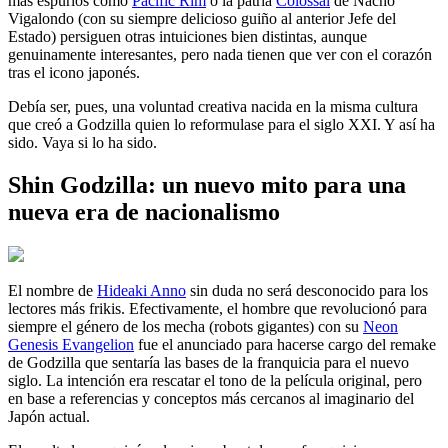
más espurios como
Pacific Rim
o la patria
Colossal
de Nacho
Vigalondo (con su siempre delicioso guiño al anterior Jefe del
Estado) persiguen otras intuiciones bien distintas, aunque
genuinamente interesantes, pero nada tienen que ver con el corazón
tras el icono japonés.
Debía ser, pues, una voluntad creativa nacida en la misma cultura
que creó a Godzilla quien lo reformulase para el siglo XXI. Y así ha
sido. Vaya si lo ha sido.
Shin Godzilla: un nuevo mito para una
nueva era de nacionalismo
El nombre de
Hideaki Anno
sin duda no será desconocido para los
lectores más frikis. Efectivamente, el hombre que revolucionó para
siempre el género de los mecha (robots gigantes) con su
Neon
Genesis Evangelion
fue el anunciado para hacerse cargo del remake
de Godzilla que sentaría las bases de la franquicia para el nuevo
siglo. La intención era rescatar el tono de la película original, pero
en base a referencias y conceptos más cercanos al imaginario del
Japón actual.