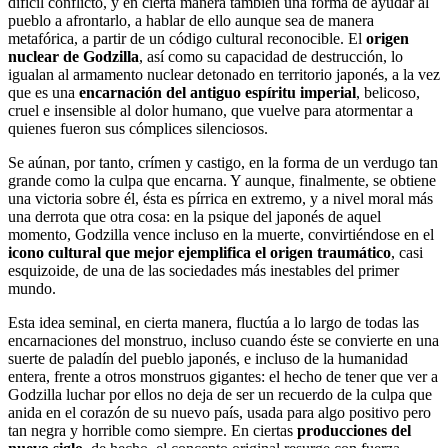
difícil conflicto, y en cierta manera también una forma de ayudar al
pueblo a afrontarlo, a hablar de ello aunque sea de manera
metafórica, a partir de un código cultural reconocible. El
origen
nuclear de Godzilla
, así como su capacidad de destrucción, lo
igualan al armamento nuclear detonado en territorio japonés, a la vez
que es una
encarnación del antiguo espíritu imperial
, belicoso,
cruel e insensible al dolor humano, que vuelve para atormentar a
quienes fueron sus cómplices silenciosos.
Se aúnan, por tanto, crímen y castigo, en la forma de un verdugo tan
grande como la culpa que encarna. Y aunque, finalmente, se obtiene
una victoria sobre él, ésta es pírrica en extremo, y a nivel moral más
una derrota que otra cosa: en la psique del japonés de aquel
momento, Godzilla vence incluso en la muerte, convirtiéndose en el
icono cultural que mejor ejemplifica el origen traumático
, casi
esquizoide, de una de las sociedades más inestables del primer
mundo.
Esta idea seminal, en cierta manera, fluctúa a lo largo de todas las
encarnaciones del monstruo, incluso cuando éste se convierte en una
suerte de paladín del pueblo japonés, e incluso de la humanidad
entera, frente a otros monstruos gigantes: el hecho de tener que ver a
Godzilla luchar por ellos no deja de ser un recuerdo de la culpa que
anida en el corazón de su nuevo país, usada para algo positivo pero
tan negra y horrible como siempre. En ciertas
producciones del