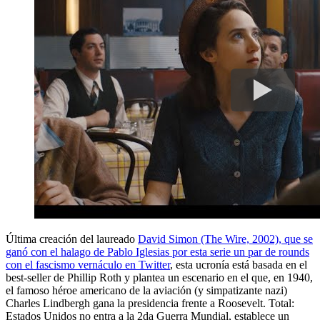
Última creación del laureado
David Simon (The Wire, 2002), que se
ganó con el halago de Pablo Iglesias por esta serie un par de rounds
con el fascismo vernáculo en Twitter
, esta ucronía está basada en el
best-seller de Phillip Roth y plantea un escenario en el que, en 1940,
el famoso héroe americano de la aviación (y simpatizante nazi)
Charles Lindbergh gana la presidencia frente a Roosevelt. Total:
Estados Unidos no entra a la 2da Guerra Mundial, establece un