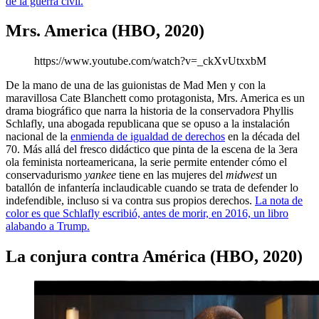
de la guerra civil.
Mrs. America (HBO, 2020)
https://www.youtube.com/watch?v=_ckXvUtxxbM
De la mano de una de las guionistas de Mad Men y con la
maravillosa Cate Blanchett como protagonista, Mrs. America es un
drama biográfico que narra la historia de la conservadora Phyllis
Schlafly, una abogada republicana que se opuso a la instalación
nacional de la
enmienda de igualdad de derechos
en la década del
70. Más allá del fresco didáctico que pinta de la escena de la 3era
ola feminista norteamericana, la serie permite entender cómo el
conservadurismo
yankee
tiene en las mujeres del
midwest
un
batallón de infantería inclaudicable cuando se trata de defender lo
indefendible, incluso si va contra sus propios derechos.
La nota de
color es que Schlafly escribió, antes de morir, en 2016, un libro
alabando a Trump.
La conjura contra América (HBO, 2020)