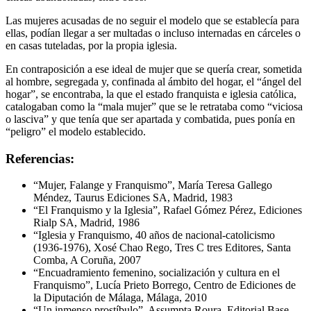
Las mujeres acusadas de no seguir el modelo que se establecía para
ellas, podían llegar a ser multadas o incluso internadas en cárceles o
en casas tuteladas, por la propia iglesia.
En contraposición a ese ideal de mujer que se quería crear, sometida
al hombre, segregada y, confinada al ámbito del hogar, el “ángel del
hogar”, se encontraba, la que el estado franquista e iglesia católica,
catalogaban como la “mala mujer” que se le retrataba como “viciosa
o lasciva” y que tenía que ser apartada y combatida, pues ponía en
“peligro” el modelo establecido.
Referencias:
“Mujer, Falange y Franquismo”, María Teresa Gallego
Méndez, Taurus Ediciones SA, Madrid, 1983
“El Franquismo y la Iglesia”, Rafael Gómez Pérez, Ediciones
Rialp SA, Madrid, 1986
“Iglesia y Franquismo, 40 años de nacional-catolicismo
(1936-1976), Xosé Chao Rego, Tres C tres Editores, Santa
Comba, A Coruña, 2007
“Encuadramiento femenino, socialización y cultura en el
Franquismo”, Lucía Prieto Borrego, Centro de Ediciones de
la Diputación de Málaga, Málaga, 2010
“Un inmenso prostíbulo”, Assumpta Roura, Editorial Base,