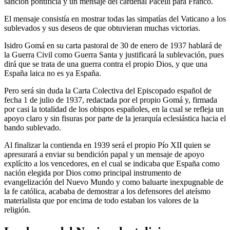
sanción pontificia y un mensaje del cardenal Pacelli para Franco.
El mensaje consistía en mostrar todas las simpatías del Vaticano a los
sublevados y sus deseos de que obtuvieran muchas victorias.
Isidro Gomá en su carta pastoral de 30 de enero de 1937 hablará de
la Guerra Civil como Guerra Santa y justificará la sublevación, pues
dirá que se trata de una guerra contra el propio Dios, y que una
España laica no es ya España.
Pero será sin duda la Carta Colectiva del Episcopado español de
fecha 1 de julio de 1937, redactada por el propio Gomá y, firmada
por casi la totalidad de los obispos españoles, en la cual se refleja un
apoyo claro y sin fisuras por parte de la jerarquía eclesiástica hacia el
bando sublevado.
Al finalizar la contienda en 1939 será el propio Pío XII quien se
apresurará a enviar su bendición papal y un mensaje de apoyo
explícito a los vencedores, en el cual se indicaba que España como
nación elegida por Dios como principal instrumento de
evangelización del Nuevo Mundo y como baluarte inexpugnable de
la fe católica, acababa de demostrar a los defensores del ateísmo
materialista que por encima de todo estaban los valores de la
religión.