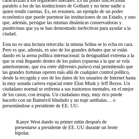
caracterizan a los regímenes liberales. Es un poder discrecional
paralelo a los de las instituciones de Gotham y no tiene nadie a
quien rendir cuentas. Es, en resumen, un ejemplo de un poder
económico que puede puentear las instituciones de un Estado, y uno
que, además, persigue las mismas dinámicas conservadoras y
punitivistas que ya se han demostrado inefectivas para ayudar a la
ciudad.
Esta no es una lectura retorcida: la misma Selina se lo echa en cara.
Pero es que, además, es uno de los grandes debates que se están
dando en la arena política internacional: la desigualdad extrema a la
que se está llegando dentro de los países (opuesta a la que se veía
anteriormente, que era
entre diferentes países
) está permitiendo que
las grandes fortunas operen más allá de cualquier control político,
desde la recogida y uso de los datos de los usuarios de Internet hasta
la muy sonada carrera espacial entre Elon Musk y Jeff Bezos. Un
ciudadano normal se enfrenta a sus trastornos mentales, en el mejor
de los casos, con terapia. Un ciudadano muy, muy rico puede
hacerlo con un Batmóvil blindado y un traje antibalas… o
presentándose a presidente de EE. UU.
Kanye West dando su primer mitin después de
presentarse a presidente de EE. UU durante un brote
bipolar.