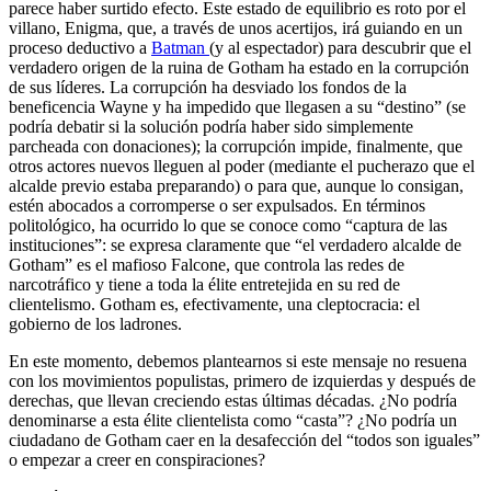
parece haber surtido efecto. Este estado de equilibrio es roto por el
villano, Enigma, que, a través de unos acertijos, irá guiando en un
proceso deductivo a
Batman
(y al espectador) para descubrir que el
verdadero origen de la ruina de Gotham ha estado en la corrupción
de sus líderes. La corrupción ha desviado los fondos de la
beneficencia Wayne y ha impedido que llegasen a su “destino” (se
podría debatir si la solución podría haber sido simplemente
parcheada con donaciones); la corrupción impide, finalmente, que
otros actores nuevos lleguen al poder (mediante el pucherazo que el
alcalde previo estaba preparando) o para que, aunque lo consigan,
estén abocados a corromperse o ser expulsados. En términos
politológico, ha ocurrido lo que se conoce como “captura de las
instituciones”: se expresa claramente que “el verdadero alcalde de
Gotham” es el mafioso Falcone, que controla las redes de
narcotráfico y tiene a toda la élite entretejida en su red de
clientelismo. Gotham es, efectivamente, una cleptocracia: el
gobierno de los ladrones.
En este momento, debemos plantearnos si este mensaje no resuena
con los movimientos populistas, primero de izquierdas y después de
derechas, que llevan creciendo estas últimas décadas. ¿No podría
denominarse a esta élite clientelista como “casta”? ¿No podría un
ciudadano de Gotham caer en la desafección del “todos son iguales”
o empezar a creer en conspiraciones?