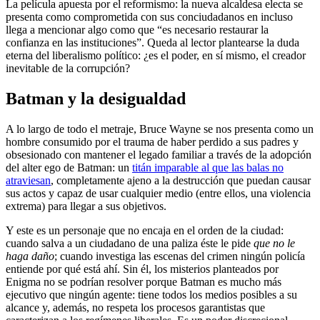
La película apuesta por el reformismo: la nueva alcaldesa electa se
presenta como comprometida con sus conciudadanos en incluso
llega a mencionar algo como que “es necesario restaurar la
confianza en las instituciones”. Queda al lector plantearse la duda
eterna del liberalismo político: ¿es el poder, en sí mismo, el creador
inevitable de la corrupción?
Batman y la desigualdad
A lo largo de todo el metraje, Bruce Wayne se nos presenta como un
hombre consumido por el trauma de haber perdido a sus padres y
obsesionado con mantener el legado familiar a través de la adopción
del alter ego de Batman: un
titán imparable al que las balas no
atraviesan
, completamente ajeno a la destrucción que puedan causar
sus actos y capaz de usar cualquier medio (entre ellos, una violencia
extrema) para llegar a sus objetivos.
Y este es un personaje que no encaja en el orden de la ciudad:
cuando salva a un ciudadano de una paliza éste le pide
que no le
haga daño
; cuando investiga las escenas del crimen ningún policía
entiende por qué está ahí. Sin él, los misterios planteados por
Enigma no se podrían resolver porque Batman es mucho más
ejecutivo que ningún agente: tiene todos los medios posibles a su
alcance y, además, no respeta los procesos garantistas que