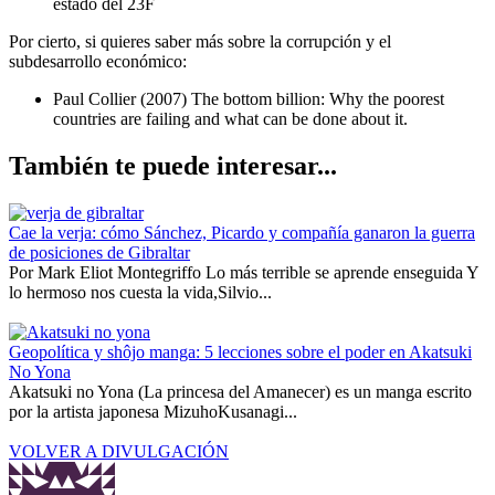
estado del 23F
Por cierto, si quieres saber más sobre la corrupción y el
subdesarrollo económico:
Paul Collier (2007) The bottom billion: Why the poorest
countries are failing and what can be done about it.
También te puede interesar...
Cae la verja: cómo Sánchez, Picardo y compañía ganaron la guerra
de posiciones de Gibraltar
Por Mark Eliot Montegriffo Lo más terrible se aprende enseguida Y
lo hermoso nos cuesta la vida,Silvio...
Geopolítica y shôjo manga: 5 lecciones sobre el poder en Akatsuki
No Yona
Akatsuki no Yona (La princesa del Amanecer) es un manga escrito
por la artista japonesa MizuhoKusanagi...
VOLVER A DIVULGACIÓN