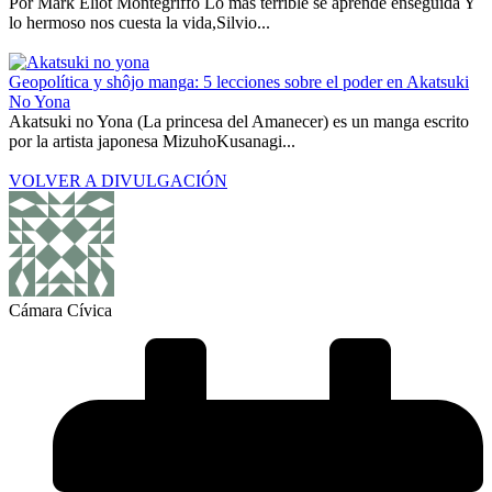
Por Mark Eliot Montegriffo Lo más terrible se aprende enseguida Y
lo hermoso nos cuesta la vida,Silvio...
Geopolítica y shôjo manga: 5 lecciones sobre el poder en Akatsuki
No Yona
Akatsuki no Yona (La princesa del Amanecer) es un manga escrito
por la artista japonesa MizuhoKusanagi...
VOLVER A DIVULGACIÓN
Cámara Cívica