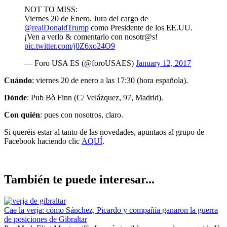
NOT TO MISS:
Viernes 20 de Enero. Jura del cargo de
@realDonaldTrump
como Presidente de los EE.UU.
¡Ven a verlo & comentarlo con nosotr@s!
pic.twitter.com/j0Z6xo24O9
— Foro USA ES (@foroUSAES)
January 12, 2017
Cuándo
: viernes 20 de enero a las 17:30 (hora española).
Dónde
: Pub Bò Finn (C/ Velázquez, 97, Madrid).
Con quién
: pues con nosotros, claro.
Si queréis estar al tanto de las novedades, apuntaos al grupo de
Facebook haciendo clic
AQUÍ
.
También te puede interesar...
Cae la verja: cómo Sánchez, Picardo y compañía ganaron la guerra
de posiciones de Gibraltar