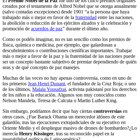
El
Premio Nobel de la Paz
fue uno de los cinco premios originales
creados por el testamento de Alfred Nobel que se otorga anualmente
(salvo contadas excepciones) desde 1901 “a la persona que haya
trabajado más o mejor en favor de la
fraternidad
entre las naciones,
la abolición o reducción de los ejércitos alzados y la celebración y
promoción de
acuerdos de paz
” durante el último año.
Como os podéis imaginar, no es tan sencillo como los premios de
física, química o medicina, por ejemplo, que galardonan a
descubrimientos o contribuciones científicas importantes. Trabajar
más o mejor a favor de la paz y la fraternidad de las naciones puede
ser un concepto bastante subjetivo de premiar dependiendo de quién
seas y de qué concepto de paz manejes.
Muchas de las veces no hay apenas controversia, como en uno de
los primeros
Jean Henri Dunant
, el fundador de la Cruz Roja; o uno
de los últimos,
Malala Yousafzai
, activista pakistaní por los derechos
de los niños a la educación. Algunos son muy conocidos como
Nelson Mandela, Teresa de Calcuta o Martin Luther King.
Sin embargo, podríamos decir que hay ciertas
controversias
en
otros casos. ¿Fue Barack Obama un merecedor idóneo de este
galardón, tras las ejecuciones extrajudiciales de su ejecutivo en
Oriente Medio y el despliegue masivo de drones de bombardeo?¿Lo
merecía
Henry Kissinger
, tras su reconocido papel en la
inestabilidad política de Latinoamérica?