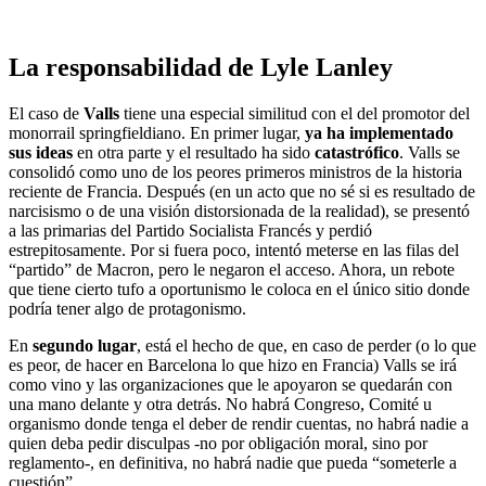
La responsabilidad de Lyle Lanley
El caso de
Valls
tiene una especial similitud con el del promotor del
monorrail springfieldiano. En primer lugar,
ya ha implementado
sus ideas
en otra parte y el resultado ha sido
catastrófico
. Valls se
consolidó como uno de los peores primeros ministros de la historia
reciente de Francia. Después (en un acto que no sé si es resultado de
narcisismo o de una visión distorsionada de la realidad), se presentó
a las primarias del Partido Socialista Francés y perdió
estrepitosamente. Por si fuera poco, intentó meterse en las filas del
“partido” de Macron, pero le negaron el acceso. Ahora, un rebote
que tiene cierto tufo a oportunismo le coloca en el único sitio donde
podría tener algo de protagonismo.
En
segundo lugar
, está el hecho de que, en caso de perder (o lo que
es peor, de hacer en Barcelona lo que hizo en Francia) Valls se irá
como vino y las organizaciones que le apoyaron se quedarán con
una mano delante y otra detrás. No habrá Congreso, Comité u
organismo donde tenga el deber de rendir cuentas, no habrá nadie a
quien deba pedir disculpas -no por obligación moral, sino por
reglamento-, en definitiva, no habrá nadie que pueda “someterle a
cuestión”.