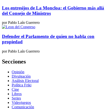
Los entresijos de La Moncloa: el Gobierno más allá
del Consejo de Ministros
por Pablo Laín Guerrero
Defender el Parlamento de quien no habla con
propiedad
por Pablo Laín Guerrero
Secciones
Opinión
Divulgación
Análisis Electoral
Política Friki
Cine
Libros
Series
Videojuegos
Comunicación