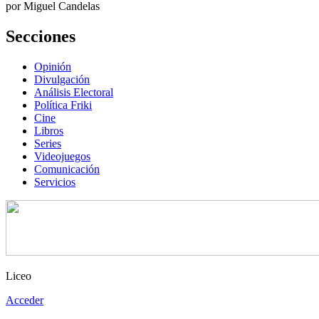
por Miguel Candelas
Secciones
Opinión
Divulgación
Análisis Electoral
Política Friki
Cine
Libros
Series
Videojuegos
Comunicación
Servicios
Liceo
Acceder