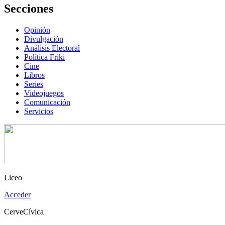
Secciones
Opinión
Divulgación
Análisis Electoral
Política Friki
Cine
Libros
Series
Videojuegos
Comunicación
Servicios
Liceo
Acceder
CerveCívica