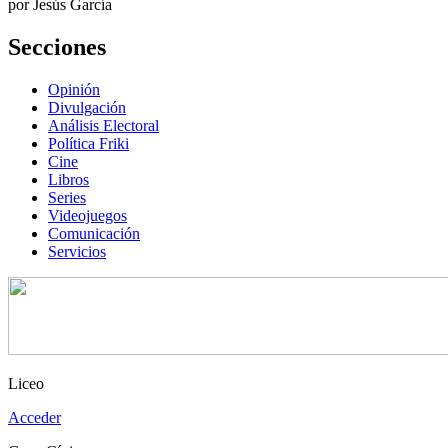
por Jesús García
Secciones
Opinión
Divulgación
Análisis Electoral
Política Friki
Cine
Libros
Series
Videojuegos
Comunicación
Servicios
Liceo
Acceder