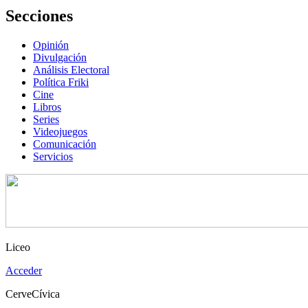
Secciones
Opinión
Divulgación
Análisis Electoral
Política Friki
Cine
Libros
Series
Videojuegos
Comunicación
Servicios
Liceo
Acceder
CerveCívica