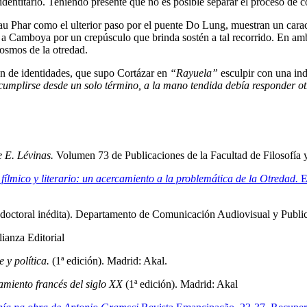
ntitario. Teniendo presente que no es posible separar el proceso de co
au Phar como el ulterior paso por el puente Do Lung, muestran un caract
da a Camboya por un crepúsculo que brinda sostén a tal recorrido. En am
cosmos de la otredad.
n de identidades, que supo Cortázar en
“Rayuela”
esculpir con una ind
cumplirse desde un solo término, a la mano tendida debía responder ot
e E. Lévinas.
Volumen 73 de Publicaciones de la Facultad de Filosofía 
 fílmico y literario: un acercamiento a la problemática de la Otredad.
E
s doctoral inédita). Departamento de Comunicación Audiovisual y Publ
lianza Editorial
 y política.
(1ª edición). Madrid: Akal.
samiento francés del siglo XX
(1ª edición). Madrid: Akal