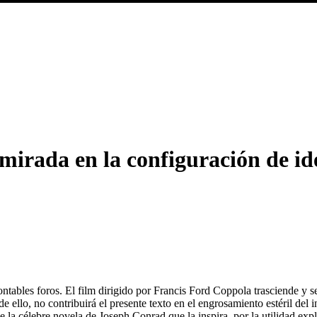
mirada en la configuración de id
tables foros. El film dirigido por Francis Ford Coppola trasciende y se
de ello, no contribuirá el presente texto en el engrosamiento estéril del
 la célebre novela de Joseph Conrad que la inspira, por la utilidad expli