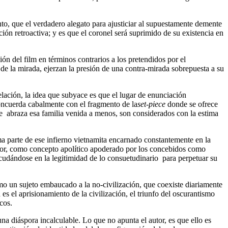
to, que el verdadero alegato para ajusticiar al supuestamente demente
ión retroactiva; y es que el coronel será suprimido de su existencia en
n del film en términos contrarios a los pretendidos por el
 de la mirada, ejerzan la presión de una contra-mirada sobrepuesta a su
ación, la idea que subyace es que el lugar de enunciación
concuerda cabalmente con el fragmento de la
set-piece
donde se ofrece
ue abraza esa familia venida a menos, son considerados con la estima
a parte de ese infierno vietnamita encarnado constantemente en la
honor, como concepto apolítico apoderado por los concebidos como
scudándose en la legitimidad de lo consuetudinario para perpetuar su
o un sujeto embaucado a la no-civilización, que coexiste diariamente
s el aprisionamiento de la civilización, el triunfo del oscurantismo
cos.
na diáspora incalculable. Lo que no apunta el autor, es que ello es