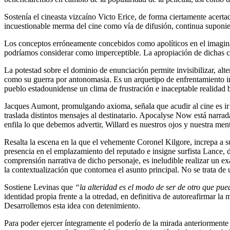
Sostenía el cineasta vizcaíno Victo Erice, de forma ciertamente acertad
incuestionable merma del cine como vía de difusión, continua suponie
Los conceptos erróneamente concebidos como apolíticos en el imaginar
podríamos considerar como imperceptible. La apropiación de dichas co
La potestad sobre el dominio de enunciación permite invisibilizar, alte
como su guerra por antonomasia. Es un arquetipo de enfrentamiento ins
pueblo estadounidense un clima de frustración e inaceptable realidad b
Jacques Aumont, promulgando axioma, señala que acudir al cine es ir 
traslada distintos mensajes al destinatario. Apocalyse Now está narra
enfila lo que debemos advertir, Willard es nuestros ojos y nuestra mente
Resalta la escena en la que el vehemente Coronel Kilgore, increpa a s
presencia en el emplazamiento del reputado e insigne surfista Lance,
comprensión narrativa de dicho personaje, es ineludible realizar un 
la contextualización que contornea el asunto principal. No se trata de
Sostiene Levinas que
“la alteridad es el modo de ser de otro que pue
identidad propia frente a la otredad, en definitiva de autoreafirmar la
Desarrollemos esta idea con detenimiento.
Para poder ejercer íntegramente el poderío de la mirada anteriormente