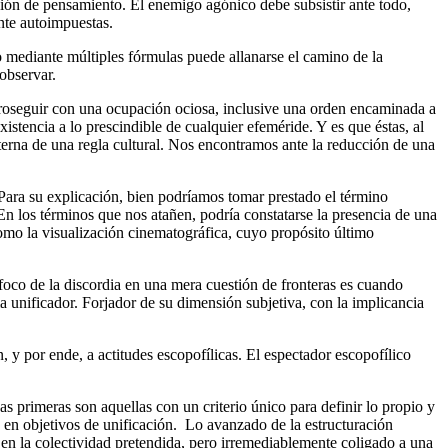
ción de pensamiento. El enemigo agónico debe subsistir ante todo,
nte autoimpuestas.
 mediante múltiples fórmulas puede allanarse el camino de la
observar.
proseguir con una ocupación ociosa, inclusive una orden encaminada a
stencia a lo prescindible de cualquier efeméride. Y es que éstas, al
interna de una regla cultural. Nos encontramos ante la reducción de una
 Para su explicación, bien podríamos tomar prestado el término
 En los términos que nos atañen, podría constatarse la presencia de una
como la visualización cinematográfica, cuyo propósito último
 foco de la discordia en una mera cuestión de fronteras es cuando
unificador. Forjador de su dimensión subjetiva, con la implicancia
y por ende, a actitudes escopofílicas. El espectador escopofílico
as primeras son aquellas con un criterio único para definir lo propio y
o en objetivos de unificación. Lo avanzado de la estructuración
 en la colectividad pretendida, pero irremediablemente coligado a una