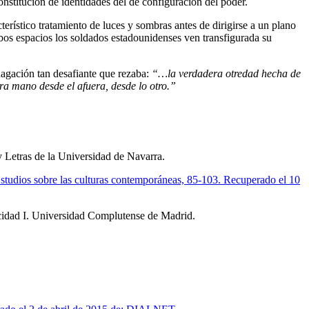
nstitución de identidades del de configuración del poder.
erístico tratamiento de luces y sombras antes de dirigirse a un plano
bos espacios los soldados estadounidenses ven transfigurada su
agación tan desafiante que rezaba:
“…la verdadera otredad hecha de
ra mano desde el afuera, desde lo otro.”
y Letras de la Universidad de Navarra.
studios sobre las culturas contemporáneas, 85-103. Recuperado el 10
icidad I. Universidad Complutense de Madrid.