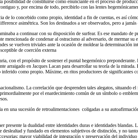
 la posibilidad de constituirse como enunciante en el proceso de produc
contiguo y, por encima de todo, percibirlo con las lentes hegemónicame
ia de lo concebido como propio, identidad a fin de cuentas, es así cómo
ifference asimétrica. Son los destinados a ser observados, pero a jamás 
nminaba a continuar con su disposición de surfear. Es ese mandato de 
nte mencionada de condenar al ostracismo al adversario, de mermar su exi
idades se vuelven triviales ante la ocasión de moldear la determinación 
sceptible de coerción externa
aria, con el propósito de sostener el puntal hegemónico preponderante.
ente arraigado en Jacques Lacan para desarrollar su teoría de la mirada.
 lo inferido como propio. Máxime, en ritos productores de significantes 
nacionalismo. La correlación que desprenden tales alegatos, situando el
 primordialmente por el enardecimiento común de un símbolo o emblema 
esos.
en una sucesión de retroalimentaciones coligadas a su autoafirmación, 
er presente la dualidad entre identidades duras e identidades blandas. L
de deslealtad y fundado en elementos subjetivos de distinción, y no tant
ccesorias: mayor viabilidad de integración y preservación del individuo