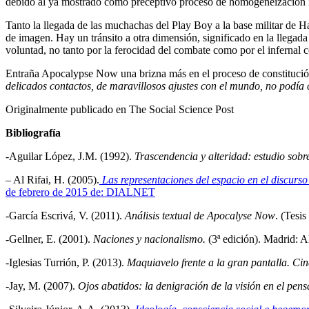
debido al ya mostrado como preceptivo proceso de homogeneización ide
Tanto la llegada de las muchachas del Play Boy a la base militar de H
de imagen. Hay un tránsito a otra dimensión, significado en la llega
voluntad, no tanto por la ferocidad del combate como por el infernal 
Entraña Apocalypse Now una brizna más en el proceso de constitució
delicados contactos, de maravillosos ajustes con el mundo, no podía 
Originalmente publicado en The Social Science Post
Bibliografía
-Aguilar López, J.M. (1992).
Trascendencia y alteridad: estudio sobr
– Al Rifai, H. (2005).
Las representaciones del espacio en el discurso
de febrero de 2015 de: DIALNET
-García Escrivá, V. (2011).
Análisis textual de Apocalyse Now
. (Tesi
-Gellner, E. (2001).
Naciones y nacionalismo.
(3ª edición). Madrid: A
-Iglesias Turrión, P. (2013).
Maquiavelo frente a la gran pantalla. Cine
-Jay, M. (2007).
Ojos abatidos: la denigración de la visión en el pen