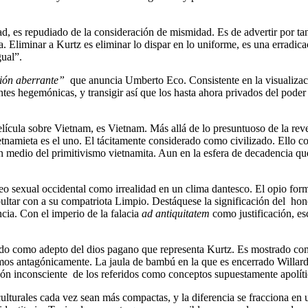
, es repudiado de la consideración de mismidad. Es de advertir por tan
. Eliminar a Kurtz es eliminar lo dispar en lo uniforme, es una erradicac
gual”.
ión aberrante”
que anuncia Umberto Eco. Consistente en la visualizació
entes hegemónicas, y transigir así que los hasta ahora privados del poder
ula sobre Vietnam, es Vietnam. Más allá de lo presuntuoso de la revel
etnamieta es el uno. El tácitamente considerado como civilizado. Ello 
en medio del primitivismo vietnamita. Aun en la esfera de decadencia q
eo sexual occidental como irrealidad en un clima dantesco. El opio form
 sepultar con a su compatriota Limpio. Destáquese la significación del 
ncia. Con el imperio de la falacia
ad antiquitatem
como justificación, e
ido como adepto del dios pagano que representa Kurtz. Es mostrado com
mos antagónicamente. La jaula de bambú en la que es encerrado Willard e
ación inconsciente de los referidos como conceptos supuestamente apolíti
lturales cada vez sean más compactas, y la diferencia se fracciona en u