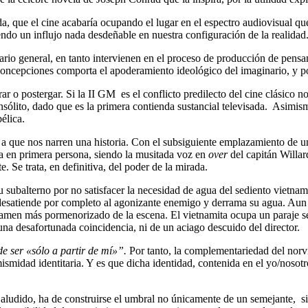
a, que el cine acabaría ocupando el lugar en el espectro audiovisual que
ndo un influjo nada desdeñable en nuestra configuración de la realidad
io general, en tanto intervienen en el proceso de producción de pensa
ncepciones comporta el apoderamiento ideológico del imaginario, y por 
rar o postergar. Si la II GM es el conflicto predilecto del cine clásico
ólito, dado que es la primera contienda sustancial televisada. Asimism
élica.
a que nos narren una historia. Con el subsiguiente emplazamiento de un
da en primera persona, siendo la musitada voz en
over
del capitán Willar
. Se trata, en definitiva, del poder de la mirada.
u subalterno por no satisfacer la necesidad de agua del sediento vietna
 desatiende por completo al agonizante enemigo y derrama su agua. Aun
examen más pormenorizado de la escena. El vietnamita ocupa un paraje s
 una desafortunada coincidencia, ni de un aciago descuido del director.
de ser «sólo a partir de mí»”.
Por tanto, la complementariedad del norvi
 mismidad identitaria. Y es que dicha identidad, contenida en el yo/nosot
 aludido, ha de construirse el umbral no únicamente de un semejante, s