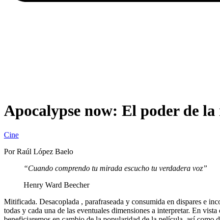
Apocalypse now: El poder de la 
Cine
Por Raúl López Baelo
“Cuando comprendo tu mirada escucho tu verdadera voz”
Henry Ward Beecher
Mitificada. Desacoplada , parafraseada y consumida en dispares e incon
todas y cada una de las eventuales dimensiones a interpretar. En vista 
beneficiaremos en cambio de la popularidad de la película, así como de