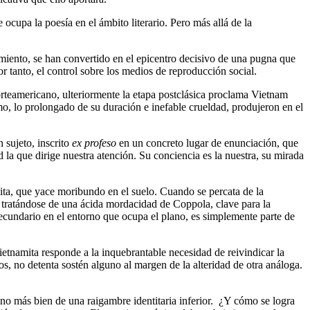
 ocupa la poesía en el ámbito literario. Pero más allá de la
.
miento, se han convertido en el epicentro decisivo de una pugna que
tanto, el control sobre los medios de reproducción social.
 norteamericano, ulteriormente la etapa postclásica proclama Vietnam
o, lo prolongado de su duración e inefable crueldad, produjeron en el
 sujeto, inscrito
ex profeso
en un concreto lugar de enunciación, que
d la que dirige nuestra atención. Su conciencia es la nuestra, su mirada
mita, que yace moribundo en el suelo. Cuando se percata de la
 tratándose de una ácida mordacidad de Coppola, clave para la
ecundario en el entorno que ocupa el plano, es simplemente parte de
etnamita responde a la inquebrantable necesidad de reivindicar la
ros, no detenta sostén alguno al margen de la alteridad de otra análoga.
ino más bien de una raigambre identitaria inferior. ¿Y cómo se logra