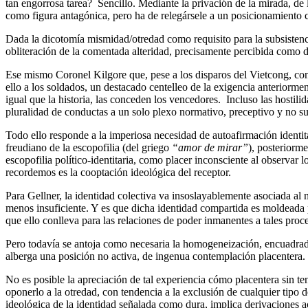
tan engorrosa tarea? Sencillo. Mediante la privación de la mirada, de
como figura antagónica, pero ha de relegársele a un posicionamiento 
Dada la dicotomía mismidad/otredad como requisito para la subsistenc
obliteración de la comentada alteridad, precisamente percibida como d
Ese mismo Coronel Kilgore que, pese a los disparos del Vietcong, co
ello a los soldados, un destacado centelleo de la exigencia anteriorme
igual que la historia, las conceden los vencedores. Incluso las hostil
pluralidad de conductas a un solo plexo normativo, preceptivo y no su
Todo ello responde a la imperiosa necesidad de autoafirmación identit
freudiano de la escopofilia (del griego
“amor de mirar”
), posteriorm
escopofilia político-identitaria, como placer inconsciente al observar
recordemos es la cooptación ideológica del receptor.
Para Gellner, la identidad colectiva va insoslayablemente asociada al 
menos insuficiente. Y es que dicha identidad compartida es moldeada
que ello conlleva para las relaciones de poder inmanentes a tales proc
Pero todavía se antoja como necesaria la homogeneización, encuadrada 
alberga una posición no activa, de ingenua contemplación placentera.
No es posible la apreciación de tal experiencia cómo placentera sin ten
oponerlo a la otredad, con tendencia a la exclusión de cualquier tipo 
ideológica de la identidad señalada como dura, implica derivaciones a