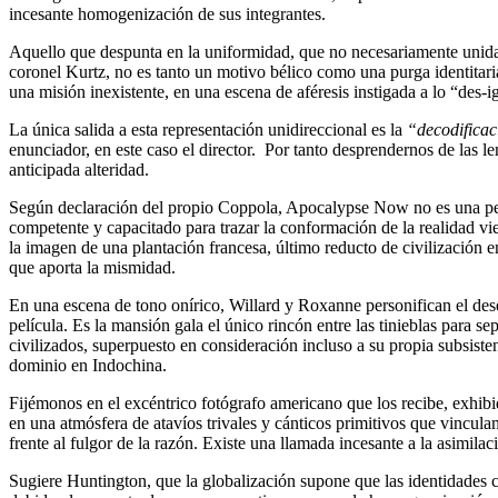
incesante homogenización de sus integrantes.
Aquello que despunta en la uniformidad, que no necesariamente unidad
coronel Kurtz, no es tanto un motivo bélico como una purga identitaria
una misión inexistente, en una escena de aféresis instigada a lo “des-i
La única salida a esta representación unidireccional es la
“decodificac
enunciador, en este caso el director. Por tanto desprendernos de las l
anticipada alteridad.
Según declaración del propio Coppola, Apocalypse Now no es una pelíc
competente y capacitado para trazar la conformación de la realidad vi
la imagen de una plantación francesa, último reducto de civilización 
que aporta la mismidad.
En una escena de tono onírico, Willard y Roxanne personifican el des
película. Es la mansión gala el único rincón entre las tinieblas para
civilizados, superpuesto en consideración incluso a su propia subsiste
dominio en Indochina.
Fijémonos en el excéntrico fotógrafo americano que los recibe, exhib
en una atmósfera de atavíos trivales y cánticos primitivos que vincula
frente al fulgor de la razón. Existe una llamada incesante a la asimil
Sugiere Huntington, que la globalización supone que las identidades cu