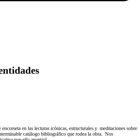
entidades
 encorseta en las lecturas icónicas, estructurales y meditaciones sobre
 interminable catálogo bibliográfico que rodea la obra. Nos
cativa que ello aportará.