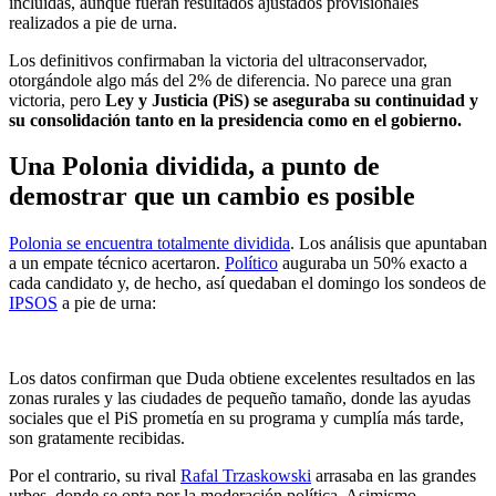
incluidas, aunque fueran resultados ajustados provisionales
realizados a pie de urna.
Los definitivos confirmaban la victoria del ultraconservador,
otorgándole algo más del 2% de diferencia. No parece una gran
victoria, pero
Ley y Justicia (PiS) se aseguraba su continuidad y
su consolidación tanto en la presidencia como en el gobierno.
Una Polonia dividida, a punto de
demostrar que un cambio es posible
Polonia se encuentra totalmente dividida
. Los análisis que apuntaban
a un empate técnico acertaron.
Político
auguraba un 50% exacto a
cada candidato y, de hecho, así quedaban el domingo los sondeos de
IPSOS
a pie de urna:
Los datos confirman que Duda obtiene excelentes resultados en las
zonas rurales y las ciudades de pequeño tamaño, donde las ayudas
sociales que el PiS prometía en su programa y cumplía más tarde,
son gratamente recibidas.
Por el contrario, su rival
Rafal Trzaskowski
arrasaba en las grandes
urbes, donde se opta por la moderación política. Asimismo,