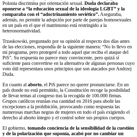
Polonia discrimina por orientación sexual.
Duda declaraba
oponerse a “la educación sexual de la ideología LGBT” y la
comparaba con el “adoctrinamiento soviético”.
Aseguraba,
además, no permitir la adopción por parte de parejas homosexuales
en un país en el que el matrimonio está restringido a la
heteronormatividad.
Trzaskowski, preguntado por su opinión al respecto dos días antes
de las elecciones, respondía de la siguiente manera: “No lo llevo en
mi programa, pero protegeré a todo aquel que reciba el ataque del
PiS”. Su respuesta no parece muy convincente, pero quizá sí
suficiente para convertirse en la alternativa de algunas personas cuyo
voto útil representara unos principios que son atacados por Andrzej
Duda.
En cuanto al
aborto
, el PiS parece no querer pronunciarse. En un
país donde no está permitido, la Constitución recoge la posibilidad
de llevar temas al congreso tras la recogida de 100.000 firmas.
Grupos católicos reunían esa cantidad en 2016 para abolir las
excepciones a la prohibición, provocando como respuesta las
numerosas marchas negras de mujeres en todo el país exigiendo el
derecho al aborto íntegro y el control sobre sus propios cuerpos.
El gobierno,
tomando conciencia de la sensibilidad de la cuestión
y de la polarización que suponía, acabó por no cambiar un