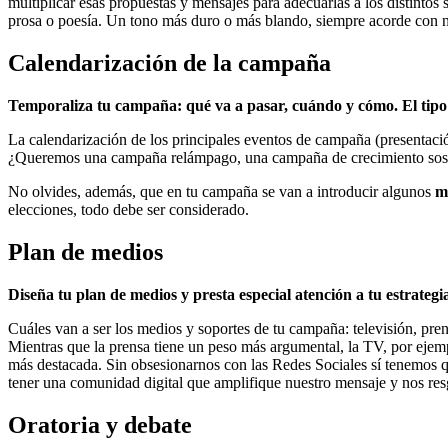
multiplicar esas propuestas y mensajes para adecuarlas a los distinto
prosa o poesía. Un tono más duro o más blando, siempre acorde con n
Calendarización de la campaña
Temporaliza tu campaña: qué va a pasar, cuándo y cómo. El tip
La calendarización de los principales eventos de campaña (presentació
¿Queremos una campaña relámpago, una campaña de crecimiento soste
No olvides, además, que en tu campaña se van a introducir algunos
m
elecciones, todo debe ser considerado.
Plan de medios
Diseña tu plan de medios y presta especial atención a tu estrategi
Cuáles van a ser los medios y soportes de tu campaña: televisión, pren
Mientras que la prensa tiene un peso más argumental, la TV, por eje
más destacada. Sin obsesionarnos con las Redes Sociales sí tenemos q
tener una comunidad digital que amplifique nuestro mensaje y nos resg
Oratoria y debate