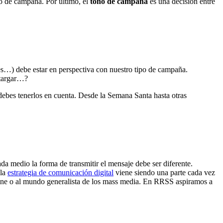
to de campaña. Por último, el
tono de campaña
es una decisión entre
les…) debe estar en perspectiva con nuestro tipo de campaña.
etargar…?
debes tenerlos en cuenta. Desde la Semana Santa hasta otras
da medio la forma de transmitir el mensaje debe ser diferente.
 la
estrategia de comunicación digital
viene siendo una parte cada vez
fline o al mundo generalista de los mass media. En RRSS aspiramos a