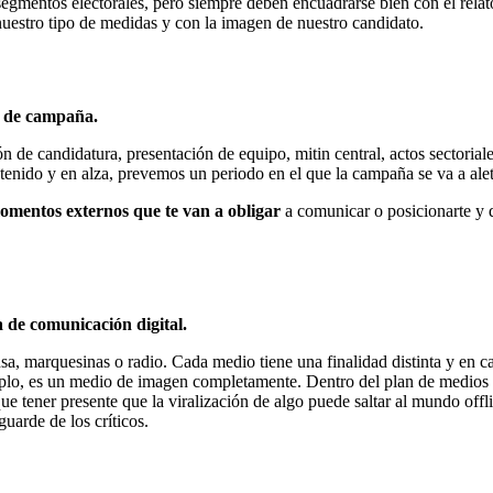
s segmentos electorales, pero siempre deben encuadrarse bien con el rela
uestro tipo de medidas y con la imagen de nuestro candidato.
o de campaña.
n de candidatura, presentación de equipo, mitin central, actos sectoria
nido y en alza, prevemos un periodo en el que la campaña se va a al
omentos externos que te van a obligar
a comunicar o posicionarte y 
a de comunicación digital.
sa, marquesinas o radio. Cada medio tiene una finalidad distinta y en ca
mplo, es un medio de imagen completamente. Dentro del plan de medios
ue tener presente que la viralización de algo puede saltar al mundo of
uarde de los críticos.