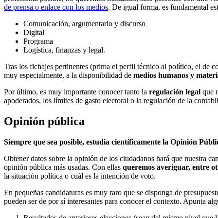
de prensa o enlace con los medios
. De igual forma, es fundamental es
Comunicación, argumentario y discurso
Digital
Programa
Logística, finanzas y legal.
Tras los fichajes pertinentes (prima el perfil técnico al político, el d
muy especialmente, a la disponibilidad de
medios humanos y materi
Por último, es muy importante conocer tanto la
regulación legal
que n
apoderados, los límites de gasto electoral o la regulación de la contab
Opinión pública
Siempre que sea posible, estudia científicamente la Opinión Públi
Obtener datos sobre la opinión de los ciudadanos hará que nuestra ca
opinión pública más usadas. Con ellas
queremos averiguar, entre ot
la situación política o cuál es la intención de voto.
En pequeñas candidaturas es muy raro que se disponga de presupuesto 
pueden ser de por sí interesantes para conocer el contexto. Apunta al
Resultados de anteriores elecciones (sean del mismo nivel que l