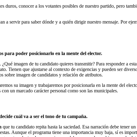
s duros, conocer a los votantes posibles de nuestro partido, pero tambié
an a servir para saber dónde y a quién dirigir nuestro mensaje. Por ejem
os para poder posicionarlo en la mente del elector.
. ¿Qué imagen de tu candidato quieres transmitir? Para responder a esta 
dato. Tienen que ajustarse al contexto de exigencias y pueden ser diver
os sobre imagen de candidatos y relación de atributos.
laremos su imagen y trabajaremos por posicionarla en la mente del elec
s con un marcado carácter personal como son las municipales.
decide cuál va a ser el tono de tu campaña.
n
que tu candidato repita hasta la saciedad. Esa narración debe tener u
opuestas. Aunque el programa tiene una importancia muy baja, sí es impor