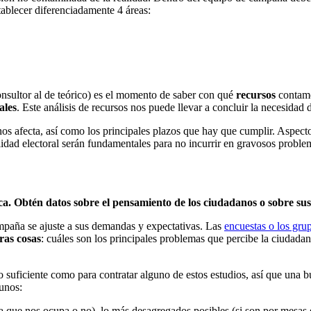
tablecer diferenciadamente 4 áreas:
e consultor al de teórico) es el momento de saber con qué
recursos
contamo
ales
. Este análisis de recursos nos puede llevar a concluir la necesidad d
os afecta, así como los principales plazos que hay que cumplir. Aspect
ilidad electoral serán fundamentales para no incurrir en gravosos proble
ca. Obtén datos sobre el pensamiento de los ciudadanos o sobre sus 
mpaña se ajuste a sus demandas y expectativas. Las
encuestas o los gru
ras cosas
: cuáles son los principales problemas que percibe la ciudada
suficiente como para contratar alguno de estos estudios, así que una b
gunos:
a que nos ocupa o no), lo más desagregados posibles (si son por mesas e