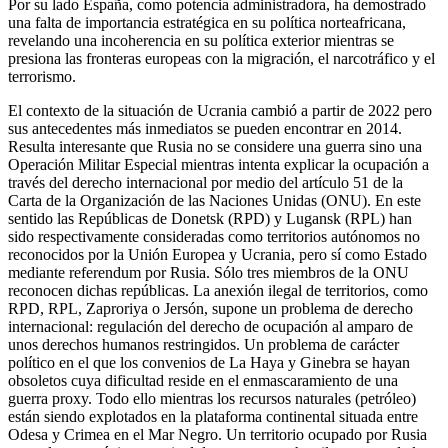
Por su lado España, como potencia administradora, ha demostrado
una falta de importancia estratégica en su política norteafricana,
revelando una incoherencia en su política exterior mientras se
presiona las fronteras europeas con la migración, el narcotráfico y el
terrorismo.
El contexto de la situación de Ucrania cambió a partir de 2022 pero
sus antecedentes más inmediatos se pueden encontrar en 2014.
Resulta interesante que Rusia no se considere una guerra sino una
Operación Militar Especial mientras intenta explicar la ocupación a
través del derecho internacional por medio del artículo 51 de la
Carta de la Organización de las Naciones Unidas (ONU). En este
sentido las Repúblicas de Donetsk (RPD) y Lugansk (RPL) han
sido respectivamente consideradas como territorios autónomos no
reconocidos por la Unión Europea y Ucrania, pero sí como Estado
mediante referendum por Rusia. Sólo tres miembros de la ONU
reconocen dichas repúblicas. La anexión ilegal de territorios, como
RPD, RPL, Zaproriya o Jersón, supone un problema de derecho
internacional: regulación del derecho de ocupación al amparo de
unos derechos humanos restringidos. Un problema de carácter
político en el que los convenios de La Haya y Ginebra se hayan
obsoletos cuya dificultad reside en el enmascaramiento de una
guerra proxy. Todo ello mientras los recursos naturales (petróleo)
están siendo explotados en la plataforma continental situada entre
Odesa y Crimea en el Mar Negro. Un territorio ocupado por Rusia