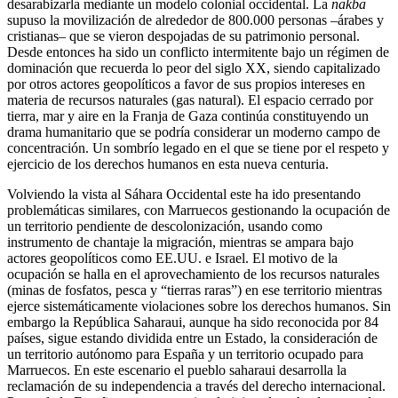
desarabizarla mediante un modelo colonial occidental. La
nakba
supuso la movilización de alrededor de 800.000 personas –árabes y
cristianas– que se vieron despojadas de su patrimonio personal.
Desde entonces ha sido un conflicto intermitente bajo un régimen de
dominación que recuerda lo peor del siglo XX, siendo capitalizado
por otros actores geopolíticos a favor de sus propios intereses en
materia de recursos naturales (gas natural). El espacio cerrado por
tierra, mar y aire en la Franja de Gaza continúa constituyendo un
drama humanitario que se podría considerar un moderno campo de
concentración. Un sombrío legado en el que se tiene por el respeto y
ejercicio de los derechos humanos en esta nueva centuria.
Volviendo la vista al Sáhara Occidental este ha ido presentando
problemáticas similares, con Marruecos gestionando la ocupación de
un territorio pendiente de descolonización, usando como
instrumento de chantaje la migración, mientras se ampara bajo
actores geopolíticos como EE.UU. e Israel. El motivo de la
ocupación se halla en el aprovechamiento de los recursos naturales
(minas de fosfatos, pesca y “tierras raras”) en ese territorio mientras
ejerce sistemáticamente violaciones sobre los derechos humanos. Sin
embargo la República Saharaui, aunque ha sido reconocida por 84
países, sigue estando dividida entre un Estado, la consideración de
un territorio autónomo para España y un territorio ocupado para
Marruecos. En este escenario el pueblo saharaui desarrolla la
reclamación de su independencia a través del derecho internacional.