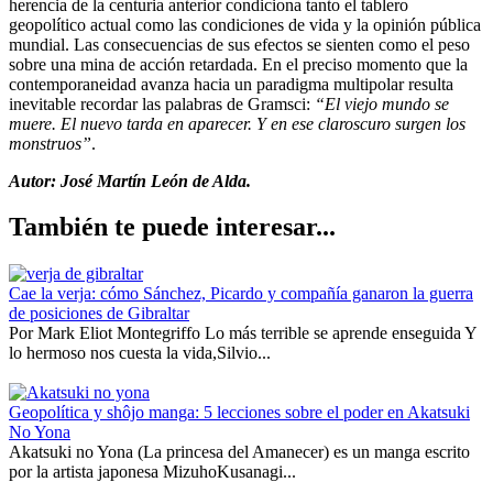
herencia de la centuria anterior condiciona tanto el tablero
geopolítico actual como las condiciones de vida y la opinión pública
mundial. Las consecuencias de sus efectos se sienten como el peso
sobre una mina de acción retardada. En el preciso momento que la
contemporaneidad avanza hacia un paradigma multipolar resulta
inevitable recordar las palabras de Gramsci:
“El viejo mundo se
muere. El nuevo tarda en aparecer. Y en ese claroscuro surgen los
monstruos”
.
Autor: José Martín León de Alda.
También te puede interesar...
Cae la verja: cómo Sánchez, Picardo y compañía ganaron la guerra
de posiciones de Gibraltar
Por Mark Eliot Montegriffo Lo más terrible se aprende enseguida Y
lo hermoso nos cuesta la vida,Silvio...
Geopolítica y shôjo manga: 5 lecciones sobre el poder en Akatsuki
No Yona
Akatsuki no Yona (La princesa del Amanecer) es un manga escrito
por la artista japonesa MizuhoKusanagi...