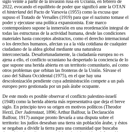
siglo veinte a partir de la invasión rusa en Ucrania, en febrero de
2022, evocando el equilibrio de poder que significó ante la OTAN
el
hinterland
del Pacto de Varsovia (1955) como la excusa que
supuso el Tratado de Versalles (1919) para que el nazismo tomase el
poder y ejecutase una política expansionista. Este marco
contemporáneo supone la inmersión en una reordenación integral de
todas las estructuras de la actividad humana, desde las condiciones
materiales hasta conceptos abstractos, como el derecho internacional
o los derechos humanos, afectan ya a la vida cotidiana de cualquier
ciudadano de la aldea global mediante una naturaleza
interconectada. Desafortunadamente, la ciudadanía europea no es
ajena a ello, el conflicto ucraniano ha despertado la conciencia de lo
que supone una herida abierta en un territorio comunitario, así como
otros problemas que orbitan las fronteras de la Unión. Sírvase el
caso del Sáhara Occidental (1975), en el que hay una
descolonización pendiente cuya administración compete a un país
europeo pero gestionada por un país árabe ocupante.
De este modo es posible observar el conflicto palestino-israelí
(1948) como la herida abierta más representativa que deja el breve
siglo. En principio tuvo su origen en motivos políticos (Theodor
Herzl,
Der Judenstaat
, 1896; Arthur Balfour, la Declaración
Balfour, 1917) aunque pronto llevaría a una disputa sobre el
territorio: los judíos deseaban una tierra sin población árabe, y éstos
se negaban a dividir la tierra para una comunidad que buscaba