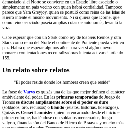
demasiado si el Norte se convierte en un Estado libre asociado o
simplemente un país vecino con quien habrá cordialidad. Tampoco
parece que Yara Greyjoy, quien se postuló como reina de las Islas de
Hierro intente el mismo movimiento. Ni si quiera que Dorne, que
como reino asociado poseía amplias cotas de autonomía, levantó la
voz.
Cabe esperar que con un Stark como rey de los Seis Reinos y otra
Stark como reina del Norte el continente de Poniente pueda vivir en
paz. Habrá que esperar algunos años para ver si algún nuevo
monarca con tentaciones recentralizadoras intenta activar el artículo
155.
Un relato sobre relatos
“El poder reside donde los hombres creen que reside”
La frase de
Varys
es quizás una de las que mejor definen el carácter
ambivalente del poder. En las
primeras temporadas
de Juego de
Tronos
se discute ampliamente sobre si el poder es duro
(soldados, oro, recursos)
o blando
(relatos, historias, liderazgos).
Quizás es
Cersei Lannister
quien ha encarnado desde el inicio el
primer enfoque, haciéndose con soldados mercenarios, fuego
valyrio, financiación del Banco de Hierro de Braavos y mucho más
para mantener el poder. Daenerys por su parte comienza con su