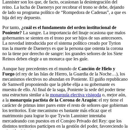
Lannister son los que, de facto, ocasionan la desintegración del
reino. La lucha de Daenerys por recobrar el trono se debe, dejando
de lado su programa político de “Rompedora de Cadenas”, a que es
hija del rey depuesto.
Por tanto,
¿cuál es el fundamento del orden institucional de
Poniente?
La sangre. La importancia del linaje ocasiona que malos
gobernantes se sienten en el trono por ser hijos de sus antecesores.
La novedad introducida por el sistema político creado por Tyrion
tras la muerte de Daenerys es que la persona que ostenta la corona
no la tiene por derecho de sangre: los grandes señores de los Siete
Reinos deben elegir a un monarca que les guíe.
Aunque hay precedentes en el mundo de
Canción de Hielo y
Fuego
(el rey de las Islas de Hierro, la Guardia de la Noche…), los
mecanismos electivos no abundan en Poniente. El guiño republicano
de Samwell proponiendo que la plebe elija a su gobernante es
muestra de ello. Al final de la saga, Poniente la sede del poder tiene
una estructura similar a la
monarquía electiva visigoda
o, mejor aún,
a la
monarquía pactista de la Corona de Aragón
: el rey tiene el
carácter de primus inter pares entre el resto de señores que gobiernan
los territorios. Este mecanismo es bastante más eficaz que el
matrimonio para lograr lo que Tywin Lannister intentaba
mercadeando con puestos en el Consjeo Privado del Rey: que los
distintos territorios participen en la gestión del poder, favoreciendo la