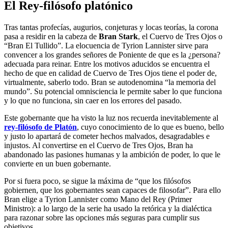
El Rey-filósofo platónico
Tras tantas profecías, augurios, conjeturas y locas teorías, la corona
pasa a residir en la cabeza de
Bran Stark
, el Cuervo de Tres Ojos o
“Bran El Tullido”. La elocuencia de Tyrion Lannister sirve para
convencer a los grandes señores de Poniente de que es la ¿persona?
adecuada para reinar. Entre los motivos aducidos se encuentra el
hecho de que en calidad de Cuervo de Tres Ojos tiene el poder de,
virtualmente, saberlo todo. Bran se autodenomina “la memoria del
mundo”. Su potencial omnisciencia le permite saber lo que funciona
y lo que no funciona, sin caer en los errores del pasado.
Este gobernante que ha visto la luz nos recuerda inevitablemente al
rey-filósofo de Platón
, cuyo conocimiento de lo que es bueno, bello
y justo lo apartará de cometer hechos malvados, desagradables e
injustos. Al convertirse en el Cuervo de Tres Ojos, Bran ha
abandonado las pasiones humanas y la ambición de poder, lo que le
convierte en un buen gobernante.
Por si fuera poco, se sigue la máxima de “que los filósofos
gobiernen, que los gobernantes sean capaces de filosofar”. Para ello
Bran elige a Tyrion Lannister como Mano del Rey (Primer
Ministro): a lo largo de la serie ha usado la retórica y la dialéctica
para razonar sobre las opciones más seguras para cumplir sus
objetivos.