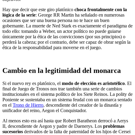
Hay que decir que este giro platónico
choca frontalmente con la
lógica de la serie
: George RR Martin ha señalado en numerosas
ocasiones que ser una buena persona no te hace un buen
gobernante. La muerte de Ned Stark es exactamente el paradigma de
todo ello: tomando a Weber, un actor político no puede guiarse
únicamente por la ética de las convicciones (por sus principios) o
perderá la cabeza; por el contrario, debe ser capaz de obrar según la
ética de la responsabilidad para moverse en el juego.
Cambio en la legitimidad del monarca
Si el nuevo rey es platónico, el
modo de elección es aristotélico
. El
final de Juego de Tronos nos trae también una serie de cambios
institucionales en el sistema político de los Siete Reinos. La polity de
Poniente se sustentaba en un sistema feudal con un monarca sentado
en el
Trono de Hierro
, descendiente del creador de la dinastía y
unificador del reino, Aegon el Conquistador.
Al menos esto era así hasta que Robert Baratheon derrocó a Aerys
II, descendiente de Aegon y padre de Daenerys. Los
problemas
sucesorios
derivados de la falta de paternidad de los hijos de Cersei