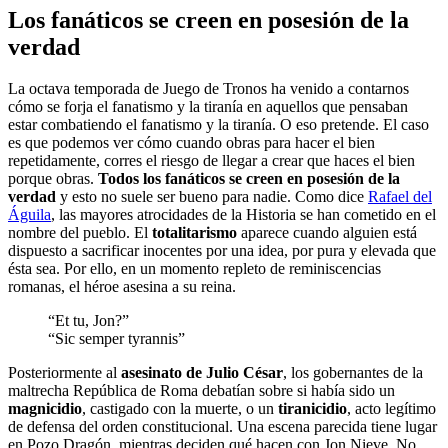
Los fanáticos se creen en posesión de la
verdad
La octava temporada de Juego de Tronos ha venido a contarnos
cómo se forja el fanatismo y la tiranía en aquellos que pensaban
estar combatiendo el fanatismo y la tiranía. O eso pretende. El caso
es que podemos ver cómo cuando obras para hacer el bien
repetidamente, corres el riesgo de llegar a crear que haces el bien
porque obras.
Todos los fanáticos se creen en posesión de la
verdad
y esto no suele ser bueno para nadie. Como dice
Rafael del
Águila
, las mayores atrocidades de la Historia se han cometido en el
nombre del pueblo. El
totalitarismo
aparece cuando alguien está
dispuesto a sacrificar inocentes por una idea, por pura y elevada que
ésta sea. Por ello, en un momento repleto de reminiscencias
romanas, el héroe asesina a su reina.
“Et tu, Jon?”
“Sic semper tyrannis”
Posteriormente al
asesinato de Julio César
, los gobernantes de la
maltrecha República de Roma debatían sobre si había sido un
magnicidio
, castigado con la muerte, o un
tiranicidio
, acto legítimo
de defensa del orden constitucional. Una escena parecida tiene lugar
en Pozo Dragón, mientras deciden qué hacen con Jon Nieve. No