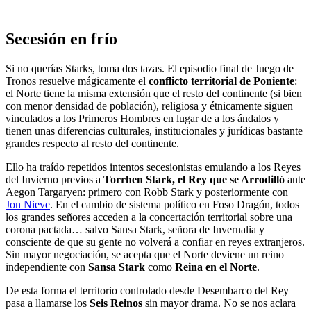
Secesión en frío
Si no querías Starks, toma dos tazas. El episodio final de Juego de
Tronos resuelve mágicamente el
conflicto territorial de Poniente
:
el Norte tiene la misma extensión que el resto del continente (si bien
con menor densidad de población), religiosa y étnicamente siguen
vinculados a los Primeros Hombres en lugar de a los ándalos y
tienen unas diferencias culturales, institucionales y jurídicas bastante
grandes respecto al resto del continente.
Ello ha traído repetidos intentos secesionistas emulando a los Reyes
del Invierno previos a
Torrhen Stark, el Rey que se Arrodilló
ante
Aegon Targaryen: primero con Robb Stark y posteriormente con
Jon Nieve
. En el cambio de sistema político en Foso Dragón, todos
los grandes señores acceden a la concertación territorial sobre una
corona pactada… salvo Sansa Stark, señora de Invernalia y
consciente de que su gente no volverá a confiar en reyes extranjeros.
Sin mayor negociación, se acepta que el Norte deviene un reino
independiente con
Sansa Stark
como
Reina en el Norte
.
De esta forma el territorio controlado desde Desembarco del Rey
pasa a llamarse los
Seis Reinos
sin mayor drama. No se nos aclara