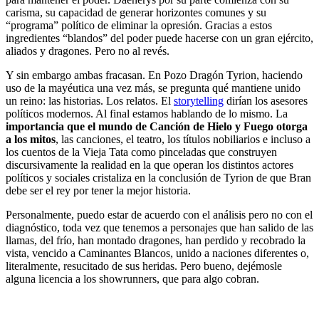
carisma, su capacidad de generar horizontes comunes y su
“programa” político de eliminar la opresión. Gracias a estos
ingredientes “blandos” del poder puede hacerse con un gran ejército,
aliados y dragones. Pero no al revés.
Y sin embargo ambas fracasan. En Pozo Dragón Tyrion, haciendo
uso de la mayéutica una vez más, se pregunta qué mantiene unido
un reino: las historias. Los relatos. El
storytelling
dirían los asesores
políticos modernos. Al final estamos hablando de lo mismo. La
importancia que el mundo de Canción de Hielo y Fuego otorga
a los mitos
, las canciones, el teatro, los títulos nobiliarios e incluso a
los cuentos de la Vieja Tata como pinceladas que construyen
discursivamente la realidad en la que operan los distintos actores
políticos y sociales cristaliza en la conclusión de Tyrion de que Bran
debe ser el rey por tener la mejor historia.
Personalmente, puedo estar de acuerdo con el análisis pero no con el
diagnóstico, toda vez que tenemos a personajes que han salido de las
llamas, del frío, han montado dragones, han perdido y recobrado la
vista, vencido a Caminantes Blancos, unido a naciones diferentes o,
literalmente, resucitado de sus heridas. Pero bueno, dejémosle
alguna licencia a los showrunners, que para algo cobran.