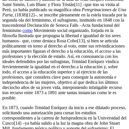
Saint Simón, Luis Blanc y Flora Tristán[11] –que tras su visita al
Perú, ya había publicado su magnífica obra
Peregrinaciones de Una
Paria,
(1838)[12]–, se inscribe plenamente en la estela trazada por la
segunda ola del feminismo, el sufragismo, instituido en 1848 con la
trascendental Declaración de Seneca Falls –Acta fundacional del
feminismo
como
Movimiento social organizado, forjada en la
filosofía Ilustrada que propugna la libertad e igualdad de los seres
humanos– que, como destaca Rosa Cobo[13], si bien se articula
políticamente en torno al derecho al voto, entre sus reivindicaciones
más importantes figuran el derecho a la educación, el acceso a las
profesiones y la elección de estado. Así, en consonancia con los
ideales defendidos por las sufragistas, Trinidad Enríquez vindica
fervientemente la igualdad en el derecho a la educación y, sobre
todo, el acceso a la educación superior y al ejercicio de las
profesiones, que considera clave para conseguir la autonomía e
independencia de las mujeres, objetivo al que dedica los últimos
dieciocho años de su joven vida, interponiendo infatigable recurso
tras recurso entre 1873 a 1891 ante tantas instancias como le es
posible.
En 1873, cuando Trinidad Enríquez da inicio a ese dilatado proceso,
solicitando una autorización para cursar los estudios
correspondientes a la carrera de Jurisprudencia en la Universidad del
Cusco[14] –ya había salido a la luz la magna obra de John Stuart
Mill, fundamento teórico político y soporte del sufragismo:
El