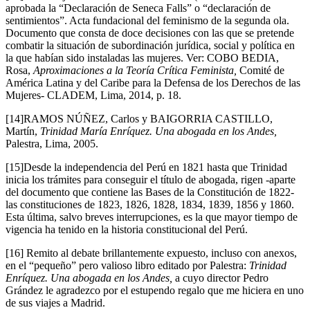
aprobada la “Declaración de Seneca Falls” o “declaración de
sentimientos”. Acta fundacional del feminismo de la segunda ola.
Documento que consta de doce decisiones con las que se pretende
combatir la situación de subordinación jurídica, social y política en
la que habían sido instaladas las mujeres. Ver: COBO BEDIA,
Rosa,
Aproximaciones a la Teoría Crítica Feminista,
Comité de
América Latina y del Caribe para la Defensa de los Derechos de las
Mujeres- CLADEM, Lima, 2014, p. 18.
[14]RAMOS NÚÑEZ, Carlos y BAIGORRIA CASTILLO,
Martín,
Trinidad María Enríquez. Una abogada en los Andes,
Palestra, Lima, 2005.
[15]Desde la independencia del Perú en 1821 hasta que Trinidad
inicia los trámites para conseguir el título de abogada, rigen -aparte
del documento que contiene las Bases de la Constitución de 1822-
las constituciones de 1823, 1826, 1828, 1834, 1839, 1856 y 1860.
Esta última, salvo breves interrupciones, es la que mayor tiempo de
vigencia ha tenido en la historia constitucional del Perú.
[16] Remito al debate brillantemente expuesto, incluso con anexos,
en el “pequeño” pero valioso libro editado por Palestra:
Trinidad
Enríquez. Una abogada en los Andes,
a cuyo director Pedro
Grández le agradezco por el estupendo regalo que me hiciera en uno
de sus viajes a Madrid.