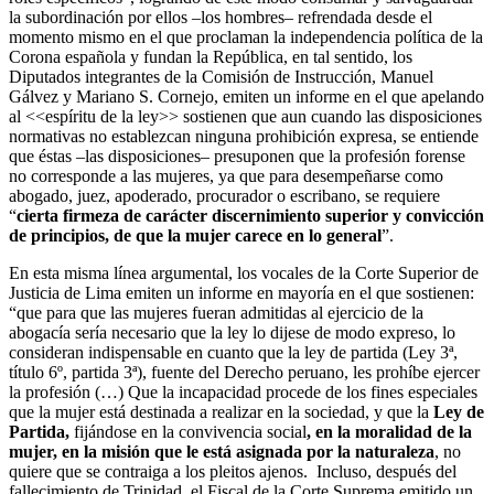
la subordinación por ellos –los hombres– refrendada desde el
momento mismo en el que proclaman la independencia política de la
Corona española y fundan la República, en tal sentido, los
Diputados integrantes de la Comisión de Instrucción, Manuel
Gálvez y Mariano S. Cornejo, emiten un informe en el que apelando
al <<espíritu de la ley>> sostienen que aun cuando las disposiciones
normativas no establezcan ninguna prohibición expresa, se entiende
que éstas –las disposiciones– presuponen que la profesión forense
no corresponde a las mujeres, ya que para desempeñarse como
abogado, juez, apoderado, procurador o escribano, se requiere
“
cierta firmeza de carácter discernimiento superior y convicción
de principios, de que la mujer carece en lo general
”.
En esta misma línea argumental, los vocales de la Corte Superior de
Justicia de Lima emiten un informe en mayoría en el que sostienen:
“que para que las mujeres fueran admitidas al ejercicio de la
abogacía sería necesario que la ley lo dijese de modo expreso, lo
consideran indispensable en cuanto que la ley de partida (Ley 3ª,
título 6º, partida 3ª), fuente del Derecho peruano, les prohíbe ejercer
la profesión (…) Que la incapacidad procede de los fines especiales
que la mujer está destinada a realizar en la sociedad, y que la
Ley de
Partida,
fijándose en la convivencia social
, en la moralidad de la
mujer, en la misión que le está asignada por la naturaleza
, no
quiere que se contraiga a los pleitos ajenos. Incluso, después del
fallecimiento de Trinidad, el Fiscal de la Corte Suprema emitido un