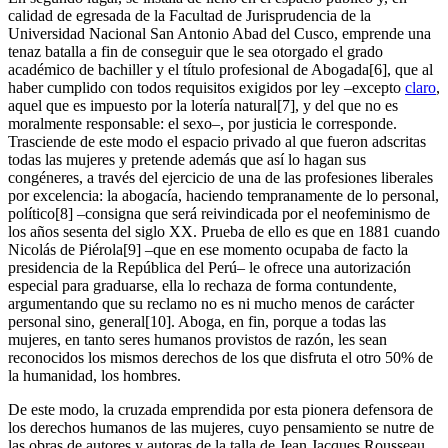
calidad de egresada de la Facultad de Jurisprudencia de la
Universidad Nacional San Antonio Abad del Cusco, emprende una
tenaz batalla a fin de conseguir que le sea otorgado el grado
académico de bachiller y el título profesional de Abogada[6], que al
haber cumplido con todos requisitos exigidos por ley –excepto
claro
,
aquel que es impuesto por la lotería natural[7], y del que no es
moralmente responsable: el sexo–, por justicia le corresponde.
Trasciende de este modo el espacio privado al que fueron adscritas
todas las mujeres y pretende además que así lo hagan sus
congéneres, a través del ejercicio de una de las profesiones liberales
por excelencia: la abogacía, haciendo tempranamente de lo personal,
político[8] –consigna que será reivindicada por el neofeminismo de
los años sesenta del siglo XX. Prueba de ello es que en 1881 cuando
Nicolás de Piérola[9] –que en ese momento ocupaba de facto la
presidencia de la República del Perú– le ofrece una autorización
especial para graduarse, ella lo rechaza de forma contundente,
argumentando que su reclamo no es ni mucho menos de carácter
personal sino, general[10]. Aboga, en fin, porque a todas las
mujeres, en tanto seres humanos provistos de razón, les sean
reconocidos los mismos derechos de los que disfruta el otro 50% de
la humanidad, los hombres.
De este modo, la cruzada emprendida por esta pionera defensora de
los derechos humanos de las mujeres, cuyo pensamiento se nutre de
las obras de autores y autoras de la talla de Jean Jacques Rousseau,