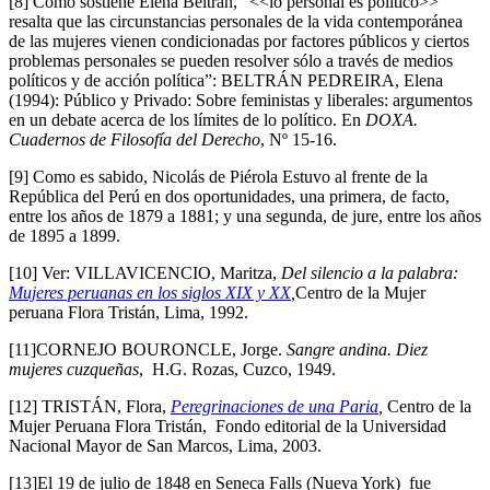
[8] Como sostiene Elena Beltrán, “<<lo personal es político>>
resalta que las circunstancias personales de la vida contemporánea
de las mujeres vienen condicionadas por factores públicos y ciertos
problemas personales se pueden resolver sólo a través de medios
políticos y de acción política”: BELTRÁN PEDREIRA, Elena
(1994): Público y Privado: Sobre feministas y liberales: argumentos
en un debate acerca de los límites de lo político. En
DOXA.
Cuadernos de Filosofía del Derecho
, Nº 15-16.
[9] Como es sabido, Nicolás de Piérola Estuvo al frente de la
República del Perú en dos oportunidades, una primera, de facto,
entre los años de 1879 a 1881; y una segunda, de jure, entre los años
de 1895 a 1899.
[10] Ver: VILLAVICENCIO, Maritza,
Del silencio a la palabra:
Mujeres peruanas en los siglos XIX y XX
,
Centro de la Mujer
peruana Flora Tristán, Lima, 1992.
[11]CORNEJO BOURONCLE, Jorge.
Sangre andina. Diez
mujeres cuzqueñas
, H.G. Rozas, Cuzco, 1949.
[12] TRISTÁN, Flora,
Peregrinaciones de una Paria
,
Centro de la
Mujer Peruana Flora Tristán, Fondo editorial de la Universidad
Nacional Mayor de San Marcos, Lima, 2003.
[13]El 19 de julio de 1848 en Seneca Falls (Nueva York) fue