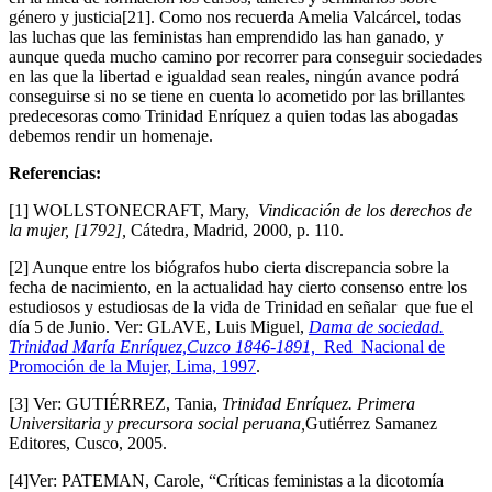
género y justicia[21]. Como nos recuerda Amelia Valcárcel, todas
las luchas que las feministas han emprendido las han ganado, y
aunque queda mucho camino por recorrer para conseguir sociedades
en las que la libertad e igualdad sean reales, ningún avance podrá
conseguirse si no se tiene en cuenta lo acometido por las brillantes
predecesoras como Trinidad Enríquez a quien todas las abogadas
debemos rendir un homenaje.
Referencias:
[1] WOLLSTONECRAFT, Mary,
Vindicación de los derechos de
la mujer,
[1792],
Cátedra, Madrid, 2000, p. 110.
[2] Aunque entre los biógrafos hubo cierta discrepancia sobre la
fecha de nacimiento, en la actualidad hay cierto consenso entre los
estudiosos y estudiosas de la vida de Trinidad en señalar que fue el
día 5 de Junio. Ver: GLAVE, Luis Miguel,
Dama de sociedad.
Trinidad María Enríquez,Cuzco 1846-1891,
Red Nacional de
Promoción de la Mujer, Lima, 1997
.
[3] Ver: GUTIÉRREZ, Tania,
Trinidad Enríquez. Primera
Universitaria y precursora social peruana,
Gutiérrez Samanez
Editores, Cusco, 2005.
[4]Ver: PATEMAN, Carole, “Críticas feministas a la dicotomía