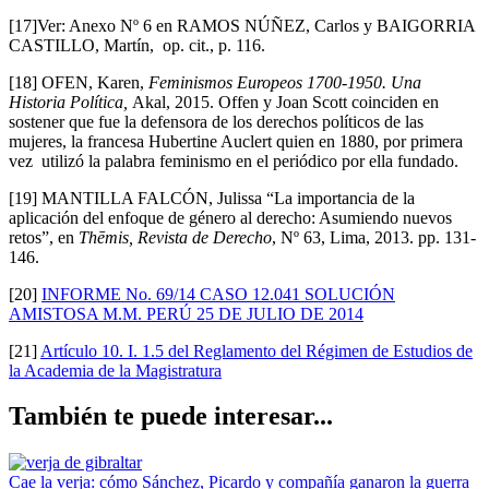
[17]Ver: Anexo Nº 6 en RAMOS NÚÑEZ, Carlos y BAIGORRIA
CASTILLO, Martín, op. cit., p. 116.
[18] OFEN, Karen,
Feminismos Europeos 1700-1950. Una
Historia Política,
Akal, 2015. Offen y Joan Scott coinciden en
sostener que fue la defensora de los derechos políticos de las
mujeres, la francesa Hubertine Auclert quien en 1880, por primera
vez utilizó la palabra feminismo en el periódico por ella fundado.
[19] MANTILLA FALCÓN, Julissa “La importancia de la
aplicación del enfoque de género al derecho: Asumiendo nuevos
retos”, en
Thēmis, Revista de Derecho
, Nº 63, Lima, 2013. pp. 131-
146.
[20]
INFORME No. 69/14 CASO 12.041 SOLUCIÓN
AMISTOSA M.M. PERÚ 25 DE JULIO DE 2014
[21]
Artículo 10. I. 1.5 del Reglamento del Régimen de Estudios de
la Academia de la Magistratura
También te puede interesar...
Cae la verja: cómo Sánchez, Picardo y compañía ganaron la guerra