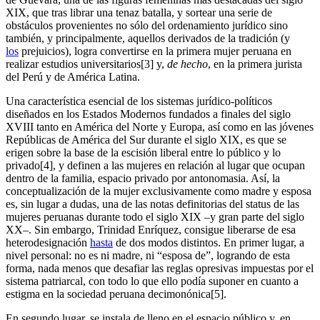
XIX, que tras librar una tenaz batalla, y sortear una serie de
obstáculos provenientes no sólo del ordenamiento jurídico sino
también, y principalmente, aquellos derivados de la tradición (y
los
prejuicios), logra convertirse en la primera mujer peruana en
realizar estudios universitarios[3] y,
de hecho
, en la primera jurista
del Perú y de América Latina.
Una característica esencial de los sistemas jurídico-políticos
diseñados en los Estados Modernos fundados a finales del siglo
XVIII tanto en América del Norte y Europa, así como en las jóvenes
Repúblicas de América del Sur durante el siglo XIX, es que se
erigen sobre la base de la escisión liberal entre lo público y lo
privado[4], y definen a las mujeres en relación al lugar que ocupan
dentro de la familia, espacio privado por antonomasia. Así, la
conceptualización de la mujer exclusivamente como madre y esposa
es, sin lugar a dudas, una de las notas definitorias del status de las
mujeres peruanas durante todo el siglo XIX –y gran parte del siglo
XX–. Sin embargo, Trinidad Enríquez, consigue liberarse de esa
heterodesignación
hasta
de dos modos distintos. En primer lugar, a
nivel personal: no es ni madre, ni “esposa de”, logrando de esta
forma, nada menos que desafiar las reglas opresivas impuestas por el
sistema patriarcal, con todo lo que ello podía suponer en cuanto a
estigma en la sociedad peruana decimonónica[5].
En segundo lugar, se instala de lleno en el espacio público y, en