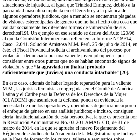
situaciones de injusticia, al igual que Trinidad Enríquez, debido a la
parcialidad masculina implícita en el Derecho y a la práctica de
algunos operadores jurídicos, que a menudo se encuentran plagadas
de visiones estereotipadas de género que no han hecho otra cosa que
validar socialmente las diferentes formas de vulneración de sus
derechos[19]. Un ejemplo en ese sentido se deriva del Auto 120/96
al que la Comisión Interamericana refiere en su Informe Nº 69/14,
Caso 12.041. Solución Amistosa M.M. Perú. 25 de julio de 2014, en
éste, el Fiscal Provincial solicita el archivamiento del proceso por
violación –denunciado por una valiente joven juliaqueña– por
considerar entre otros puntos que no se habían encontrado signos de
violación y que
“la agraviada no [había] probado
suficientemente que [tuviera] una conducta intachable
” [20].
En este caso, además de haber logrado reparación para la valiente
M.M., las juristas feministas congregadas en el Comité de América
Latina y el Caribe para la Defensa de los Derechos de la Mujer
(CLADEM) que asumieron la defensa, ponen en evidencia la
necesidad de que los operadores y operadoras de justicia incorporen
el enfoque de género en sus análisis jurídicos; e incluso, consiguen
cierta institucionalización de esta perspectiva, la que es prescrita por
la Resolución Administrativa No. 03-201-AMAG-CD, de 31 de
marzo de 2014, en la que se aprueba el nuevo Reglamento del
Régimen de estudios de la Academia de la Magistratura que incluye
en la línea de formación los cursos, talleres y seminarios sobre