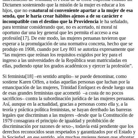
Dictamen sosteniendo que la misión de la mujer es educar a los
hijos, que no es
natural ni conveniente apartar a la mujer de esa
senda, que le haría crear hábitos ajenos a de su carácter e
incompatible con el destino que la Providencia
le ha señalado,
para terminar considerando que, no es acertado, ni moral ni
oportuno dar una ley general que les permita el acceso a esa
profesión[17]. De este modo, las mujeres peruanas tuvieron que
esperar a la promulgación de una normativa concreta, hecho que se
produjo en 1908, cuando por Ley 801 se autoriza expresamente que
“las mujeres que reúnan los requisitos exigidos por ley para el
ingreso a las universidades de la República sean matriculadas en
ellas, pudiendo optar los grados académicos y ejercer la profesión”.
Si feminista[18] –en sentido amplio– se puede denominar, como
sostiene Karen Offen, a todas aquellas personas que luchan por la
emancipación de las mujeres, Trinidad Enríquez es desde luego una
de esas grandes feministas que acometió –a costa de no pocos
sacrificios– contra la subordinación jurídica de las mujeres peruanas.
Así, aunque en la actualidad, gracias a personas como ella y, a la
teoría y práctica política feministas, se hayan derribado las barreras
legales que discriminan a las mujeres –desde que la Constitución de
1979 consagrara el principio de igualdad y prohibición de
discriminación por razones de sexo–, todavía está pendiente que los
derechos reconocidos sean respetados y garantizados por el Estado y
la Sociedad, en ese sentido, aún muchas mujeres tienen que afrontar