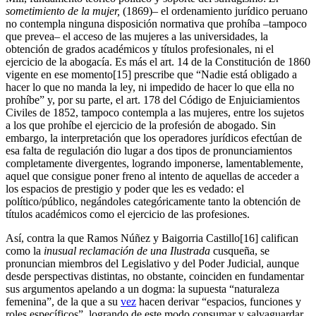
sometimiento de la mujer,
(1869)
–
el ordenamiento jurídico peruano
no contempla ninguna disposición normativa que prohíba –tampoco
que prevea– el acceso de las mujeres a las universidades, la
obtención de grados académicos y títulos profesionales, ni el
ejercicio de la abogacía. Es más el art. 14 de la Constitución de 1860
vigente en ese momento[15] prescribe que “Nadie está obligado a
hacer lo que no manda la ley, ni impedido de hacer lo que ella no
prohíbe” y, por su parte, el art. 178 del Código de Enjuiciamientos
Civiles de 1852, tampoco contempla a las mujeres, entre los sujetos
a los que prohíbe el ejercicio de la profesión de abogado. Sin
embargo, la interpretación que los operadores jurídicos efectúan de
esa falta de regulación dio lugar a dos tipos de pronunciamientos
completamente divergentes, logrando imponerse, lamentablemente,
aquel que consigue poner freno al intento de aquellas de acceder a
los espacios de prestigio y poder que les es vedado: el
político/público, negándoles categóricamente tanto la obtención de
títulos académicos como el ejercicio de las profesiones.
Así, contra la que Ramos Núñez y Baigorria Castillo[16] califican
como la
inusual reclamación
de una Ilustrada
cusqueña, se
pronuncian miembros del Legislativo y del Poder Judicial, aunque
desde perspectivas distintas, no obstante, coinciden en fundamentar
sus argumentos apelando a un dogma: la supuesta “naturaleza
femenina”, de la que a su
vez
hacen derivar “espacios, funciones y
roles específicos”, logrando de este modo consumar y salvaguardar