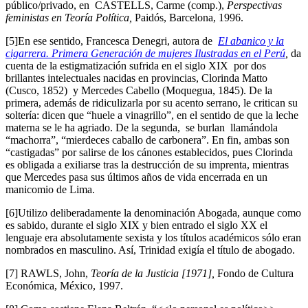
público/privado, en CASTELLS, Carme (comp.),
Perspectivas
feministas en Teoría Política,
Paidós, Barcelona, 1996.
[5]En ese sentido, Francesca Denegri, autora de
El abanico y la
cigarrera. Primera Generación de mujeres Ilustradas en el Perú
,
da
cuenta de la estigmatización sufrida en el siglo XIX por dos
brillantes intelectuales nacidas en provincias, Clorinda Matto
(Cusco, 1852) y Mercedes Cabello (Moquegua, 1845). De la
primera, además de ridiculizarla por su acento serrano, le critican su
soltería: dicen que “huele a vinagrillo”, en el sentido de que la leche
materna se le ha agriado. De la segunda, se burlan llamándola
“machorra”, “mierdeces caballo de carbonera”. En fin, ambas son
“castigadas” por salirse de los cánones establecidos, pues Clorinda
es obligada a exiliarse tras la destrucción de su imprenta, mientras
que Mercedes pasa sus últimos años de vida encerrada en un
manicomio de Lima.
[6]Utilizo deliberadamente la denominación Abogada, aunque como
es sabido, durante el siglo XIX y bien entrado el siglo XX el
lenguaje era absolutamente sexista y los títulos académicos sólo eran
nombrados en masculino. Así, Trinidad exigía el título de abogado.
[7] RAWLS, John,
Teoría de la Justicia [1971],
Fondo de Cultura
Económica, México, 1997.