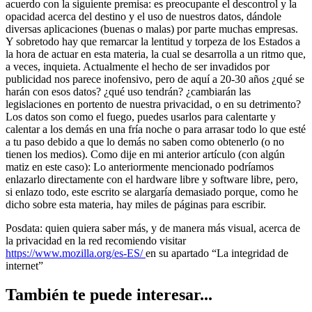
acuerdo con la siguiente premisa: es preocupante el descontrol y la
opacidad acerca del destino y el uso de nuestros datos, dándole
diversas aplicaciones (buenas o malas) por parte muchas empresas.
Y sobretodo hay que remarcar la lentitud y torpeza de los Estados a
la hora de actuar en esta materia, la cual se desarrolla a un ritmo que,
a veces, inquieta. Actualmente el hecho de ser invadidos por
publicidad nos parece inofensivo, pero de aquí a 20-30 años ¿qué se
harán con esos datos? ¿qué uso tendrán? ¿cambiarán las
legislaciones en portento de nuestra privacidad, o en su detrimento?
Los datos son como el fuego, puedes usarlos para calentarte y
calentar a los demás en una fría noche o para arrasar todo lo que esté
a tu paso debido a que lo demás no saben como obtenerlo (o no
tienen los medios). Como dije en mi anterior artículo (con algún
matiz en este caso): Lo anteriormente mencionado podríamos
enlazarlo directamente con el hardware libre y software libre, pero,
si enlazo todo, este escrito se alargaría demasiado porque, como he
dicho sobre esta materia, hay miles de páginas para escribir.
Posdata: quien quiera saber más, y de manera más visual, acerca de
la privacidad en la red recomiendo visitar
https://www.mozilla.org/es-ES/
en su apartado “La integridad de
internet”
También te puede interesar...