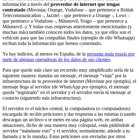
información
a través del
proveedor de internet que tengas
contratado
(Movistar, Orange, Vodafone – que pertenece a British
Telecommunication -, Jazztel – que pertenece a Orange -, Lowi –
que pertenece a Vodafone -, Másmovil, Yoigo – que pertenece a
Másmovil -). Y todas esas empresas anteriormente mencionadas (y
muchas más) también conocen todos los datos, ya que ellos son el
vehículo para que las compañías finales (ejemplo de ello Whatsapp)
reciban toda la información que hemos comentado.
Ya hay indicios, al menos en España, de la
presunta mala praxis por
parte de algunas operadoras de los datos de sus clientes
.
Para que quede más claro un recorrido muy simplificado sería de la
siguiente manera: mandas un mensaje, el mensaje “viaja” por la
infraestructura de tu proveedor de internet (Movistar por ejemplo), el
mensaje llega al servidor (de WhatsApp por ejemplo), el mensaje
queda “registrado” en el servidor y el servidor envía tú mensaje al
contacto (siguiendo más infraestructura).
El servidor es el núcleo central, la computadora (o computadoras)
encargada de recibir peticiones y dar respuesta a las mismas (cuando
descargas un archivo o te metes en una página web, en ambas
situaciones, dicho de una manera muy coloquial, estás pidiéndole al
servidor “mándame esto” y el servidor, normalmente, atiende a tu
llamada y te lo manda). Estas peticiones son enviadas por otros