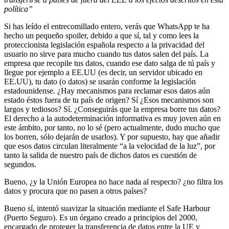
política
”
Si has leído el entrecomillado entero, verás que WhatsApp te ha
hecho un pequeño spoiler, debido a que sí, tal y como lees la
proteccionista legislación española respecto a la privacidad del
usuario
no sirve para mucho cuando tus datos salen del país. La
empresa que recopile tus datos, cuando ese dato salga de tú país y
llegue por ejemplo a EE.UU (es decir, un servidor ubicado en
EE.UU), tu dato (o datos) se usarán conforme la legislación
estadounidense. ¿Hay mecanismos para reclamar esos datos aún
estado éstos fuera de tu país de origen? Sí ¿Esos mecanismos son
largos y tediosos? Sí. ¿Conseguirás que la empresa borre tus datos?
El derecho a la autodeterminación informativa es muy joven aún en
este ámbito, por tanto, no lo sé (pero actualmente, dudo mucho que
los borren, sólo dejarán de usarlos). Y por supuesto, hay que añadir
que esos datos circulan literalmente “a la velocidad de la luz”, por
tanto la salida de nuestro país de dichos datos es cuestión de
segundos.
Bueno, ¿y la Unión Europea no hace nada al respecto? ¿no filtra los
datos y procura que no pasen a otros países?
Bueno sí, intentó suavizar la situación mediante el Safe Harbour
(Puerto Seguro). Es un órgano creado a principios del 2000,
encargado de proteger la transferencia de datos entre la UE y