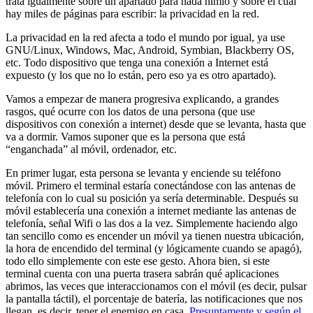
trata igualmente sobre un apartado para nada nimio y sobre el cual
hay miles de páginas para escribir: la privacidad en la red.
La privacidad en la red afecta a todo el mundo por igual, ya use
GNU/Linux, Windows, Mac, Android, Symbian, Blackberry OS,
etc. Todo dispositivo que tenga una conexión a Internet está
expuesto (y los que no lo están, pero eso ya es otro apartado).
Vamos a empezar de manera progresiva explicando, a grandes
rasgos, qué ocurre con los datos de una persona (que use
dispositivos con conexión a internet) desde que se levanta, hasta que
va a dormir. Vamos suponer que es la persona que está
“enganchada” al móvil, ordenador, etc.
En primer lugar, esta persona se levanta y enciende su teléfono
móvil. Primero el terminal estaría conectándose con las antenas de
telefonía con lo cual su posición ya sería determinable. Después su
móvil establecería una conexión a internet mediante las antenas de
telefonía, señal Wifi o las dos a la vez. Simplemente haciendo algo
tan sencillo como es encender un móvil ya tienen nuestra ubicación,
la hora de encendido del terminal (y lógicamente cuando se apagó),
todo ello simplemente con este ese gesto. Ahora bien, si este
terminal cuenta con una puerta trasera sabrán qué aplicaciones
abrimos, las veces que interaccionamos con el móvil (es decir, pulsar
la pantalla táctil), el porcentaje de batería, las notificaciones que nos
llegan, es decir, tener el enemigo en casa.
Presuntamente y según el