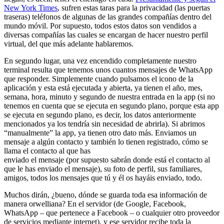
New York Times
, sufren estas taras para la privacidad (las puertas
traseras) teléfonos de algunas de las grandes compañías dentro del
mundo móvil. Por supuesto, todos estos datos son vendidos a
diversas compañías las cuales se encargan de hacer nuestro perfil
virtual, del que más adelante hablaremos.
En segundo lugar, una vez encendido completamente nuestro
terminal resulta que tenemos unos cuantos mensajes de WhatsApp
que responder. Simplemente cuando pulsamos el icono de la
aplicación y esta está ejecutada y abierta, ya tienen el año, mes,
semana, hora, minuto y segundo de nuestra entrada en la app (si no
tenemos en cuenta que se ejecuta en segundo plano, porque esta app
se ejecuta en segundo plano, es decir, los datos anteriormente
mencionados ya los tendría sin necesidad de abrirla). Si abrimos
“manualmente” la app, ya tienen otro dato más. Enviamos un
mensaje a algún contacto y también lo tienen registrado, cómo se
llama el contacto al que has
enviado el mensaje (por supuesto sabrán donde está el contacto al
que le has enviado el mensaje), su foto de perfil, sus familiares,
amigos, todos los mensajes que tú y él os hayáis enviado, todo.
Muchos dirán, ¿bueno, dónde se guarda toda esa información de
manera orwelliana? En el servidor (de Google, Facebook,
WhatsApp – que pertenece a Facebook – o cualquier otro proveedor
de servicios mediante internet), y ese servidor recibe toda la