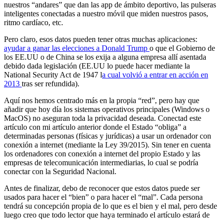
nuestros “andares” que dan las app de ámbito deportivo, las pulseras
inteligentes conectadas a nuestro móvil que miden nuestros pasos,
ritmo cardíaco, etc.
Pero claro, esos datos pueden tener otras muchas aplicaciones:
ayudar a ganar las elecciones a Donald Trump
o que el Gobierno de
los EE.UU o de China se los exija a alguna empresa allí asentada
debido dada legislación (EE.UU lo puede hacer mediante la
National Security Act
de 1947
l
a cual volvió a entrar en acción en
2013
tras ser refundida).
Aquí nos hemos centrado más en la propia “red”, pero hay que
añadir que hoy día los sistemas operativos principales (Windows o
MacOS) no aseguran toda la privacidad deseada. Conectad este
artículo con mi artículo anterior donde el Estado “obliga” a
determinadas personas (físicas y jurídicas) a usar un ordenador con
conexión a internet (mediante la Ley 39/2015). Sin tener en cuenta
los ordenadores con conexión a internet del propio Estado y las
empresas de telecomunicación intermediarias, lo cual se podría
conectar con la Seguridad Nacional.
Antes de finalizar, debo de reconocer que estos datos puede ser
usados para hacer el “bien” o para hacer el “mal”. Cada persona
tendrá su concepción propia de lo que es el bien y el mal, pero desde
luego creo que todo lector que haya terminado el artículo estará de