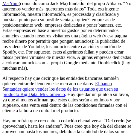
Ma Yun
(conocido como Jack Ma) fundador del grupo Alibaba: “No
queremos vender más, queremos más datos” Toda esa ingente
información, nuestra información, es procesada y clasificada y
puesta a punto para su posible venta ¿a quién?: empresas de
posicionamiento web, empresas dedicadas a poner banners, etc.
Estas empresas en base a nuestros gustos ponen determinados
anuncios cuando nosotros visitamos una página web (y esa página
recibe dinero por permitir que pongan anuncios): la publicidad de
los videos de Youtube, los anuncios entre canción y canción de
Spotify, etc. Por supuesto, estos algoritmos fallan y pueden crear
falsos perfiles virtuales de nuestra vida. Algunas empresas dedicadas
a colocar anuncios son la propia Google mediante Doubleclick (hay
muchas más).
Al respecto hay que decir que las entidades bancarias también
quieren entrar de lleno en este mercado de datos.
El banco
Santander quiere vender los datos de los usuarios que usen su
producto Big Data: Mi Comercio
. Hay que dar un punto a su favor,
ya que al menos afirman que estos datos serán anónimos y por
supuesto, esta venta está dentro de las condiciones firmadas con el
cliente a la hora de contratar el producto.
Hay un refrán que creo entra a colación el cual versa: “Del cerdo (se
aprovechan), hasta los andares”. Pues creo que hoy día del cliente se
aprovechan hasta los andares, debido a la cantidad de datos sobre