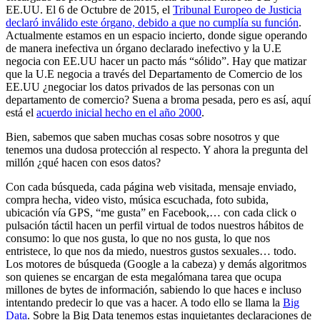
EE.UU. El 6 de Octubre de 2015, el
Tribunal Europeo de Justicia
declaró inválido este órgano, debido a que no cumplía su función
.
Actualmente estamos en un espacio incierto, donde sigue operando
de manera inefectiva un órgano declarado inefectivo y la U.E
negocia con EE.UU hacer un pacto más “sólido”. Hay que matizar
que la U.E negocia a través del Departamento de Comercio de los
EE.UU ¿negociar los datos privados de las personas con un
departamento de comercio? Suena a broma pesada, pero es así, aquí
está el
acuerdo inicial hecho en el año 2000
.
Bien, sabemos que saben muchas cosas sobre nosotros y que
tenemos una dudosa protección al respecto. Y ahora la pregunta del
millón ¿qué hacen con esos datos?
Con cada búsqueda, cada página web visitada, mensaje enviado,
compra hecha, video visto, música escuchada, foto subida,
ubicación vía GPS, “me gusta” en Facebook,… con cada click o
pulsación táctil hacen un perfil virtual de todos nuestros hábitos de
consumo: lo que nos gusta, lo que no nos gusta, lo que nos
entristece, lo que nos da miedo, nuestros gustos sexuales… todo.
Los motores de búsqueda (Google a la cabeza) y demás algoritmos
son quienes se encargan de esta megalómana tarea que ocupa
millones de bytes de información, sabiendo lo que haces e incluso
intentando predecir lo que vas a hacer. A todo ello se llama la
Big
Data
.
Sobre la Big Data tenemos estas inquietantes
declaraciones de