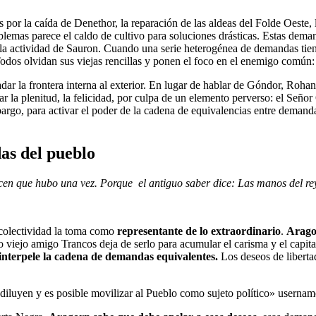
is por la caída de Denethor,
la reparación de las aldeas del Folde Oeste
,
blemas parece el caldo de cultivo para soluciones drásticas. Estas dema
 la actividad de Sauron. Cuando una serie heterogénea de demandas tie
 Todos olvidan sus viejas rencillas y ponen el foco en el enemigo común
ar la frontera interna al exterior. En lugar de hablar de Góndor, Rohan
a plenitud, la felicidad, por culpa de un elemento perverso: el Señor O
argo, para activar el poder de la cadena de equivalencias entre demanda
das del pueblo
cen que hubo una vez. Porque el antiguo saber dice: Las manos del re
colectividad
la
toma como
representante de lo extraordinario
.
Arag
viejo amigo Trancos deja de serlo para acumular el carisma y el capital 
 interpele la cadena de demandas equivalentes.
Los deseos de libertad
e diluyen y es posible movilizar al Pueblo como sujeto político» usern