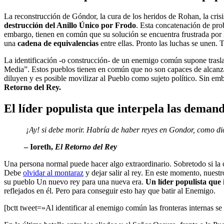
La reconstrucción de Góndor, la cura de los heridos de Rohan, la cris
destrucción del Anillo Único por Frodo
. Esta concatenación de pro
embargo, tienen en común que su solución se encuentra frustrada por
una
cadena de equivalencias
entre ellas. Pronto las luchas se unen.
La identificación -o construcción- de un enemigo común supone traslad
Media”. Estos pueblos tienen en común que no son capaces de alcanzar l
diluyen y es posible movilizar al Pueblo como sujeto político. Sin emb
Retorno del Rey.
El líder populista que interpela las deman
¡Ay! si debe morir. Habría de haber reyes en Gondor, como di
– Ioreth,
El Retorno del Rey
Una persona normal puede hacer algo extraordinario. Sobretodo si la 
Debe
olvidar al montaraz
y dejar salir al rey.
En este momento, nuestro 
su pueblo Un nuevo rey para una nueva era.
Un líder populista que
reflejados en él. Pero para conseguir esto hay que batir al Enemigo.
[bctt tweet=»Al identificar al enemigo común las fronteras internas s