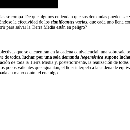
cias se rompa. De que algunos entiendan que sus demandas pueden ser s
éndose la efectividad de los
significantes vacíos
, que cada uno llena c
ir para salvar la Tierra Media están en peligro?
olectivas que se encuentran en la cadena equivalencial, una sobresale por
te de todos,
luchar por una sola
demanda hegemónica
supone lucha
ión de toda la Tierra Media y, posteriormente, la realización de todas l
s pocos valientes que aguantan, el líder interpela a la cadena de equi
espada en mano contra el enemigo.