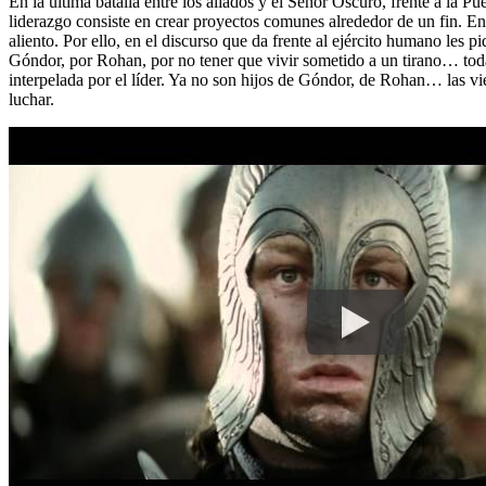
En la última batalla entre los aliados y el Señor Oscuro, frente a la P
liderazgo consiste en crear proyectos comunes alrededor de un fin. En
aliento. Por ello, en el discurso que da frente al ejército humano les 
Góndor, por Rohan, por no tener que vivir sometido a un tirano… toda
interpelada por el líder. Ya no son hijos de Góndor, de Rohan… las vi
luchar.