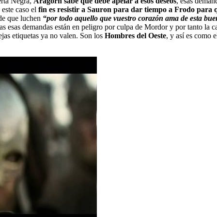
uerta Negra,
Aragorn sabe que debe apelar a esos deseos
, esas deman
 este caso el
fin es resistir a Sauron para dar tiempo a Frodo para q
pide que luchen
“por todo aquello que vuestro corazón ama de esta bue
s esas demandas están en peligro por culpa de Mordor y por tanto la ca
ejas etiquetas ya no valen. Son los
Hombres del Oeste
, y así es como e