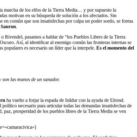
 la marcha de los elfos de la Tierra Media… y por supuesto la
ndas motivan en su búsqueda de solución a los afectados. Sin
ne en común que son insatisfechas por culpa un poder sordo, se forma
:
Sauron
.
 o Rivendel, pasamos a hablar de “los Pueblos Libres de la Tierra
scuro. Así, al identificar al enemigo común las fronteras internas se
s populares es necesario un líder que la interpele.
Es el momento del
y son las manos de un sanador.
orn
ha vuelto a forjar la espada de Isildur con la ayuda de Elrond.
político necesario para articular todas las demandas insatisfechas de
, paz, prosperidad de los pueblos libres de la Tierra Media se ven
ame=»camaracivica»]