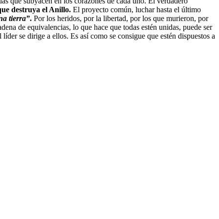
das que subyacen en los corazones de cada uno. El verdadero
ue destruya el Anillo.
El proyecto común, luchar hasta el último
na tierra”
.
Por los heridos, por la libertad, por los que murieron, por
dena de equivalencias, lo que hace que todas estén unidas, puede ser
l líder se dirige a ellos. Es así como se consigue que estén dispuestos a