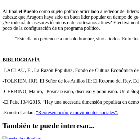
Al final
el Pueblo
como sujeto político articulado alrededor del lider
cabeza: que Aragorn haya sido un buen líder popular en tiempo de gue
¿Se rodeará de asesores técnicos o de cortesanos afines? Efectivamente
poco de la configuración de un programa político.
“Este día no pertenece a un solo hombre, sino a todos. Entre t
BIBLIOGRAFÍA
-LACLAU, E.,
La Razón Populista
, Fondo de Cultura Económica de
-TOLKIEN, JRR,
El Señor de los Anillos III: El Retorno del Rey
, Ed
-CERBINO, Mauro, ”Posmarxismo, discurso y populismo. Un diálog
-El País, 13/4/2015, “Hay una necesaria dimensión populista en democ
-Ernesto Laclau:
“Representación y movimientos sociales”.
También te puede interesar...