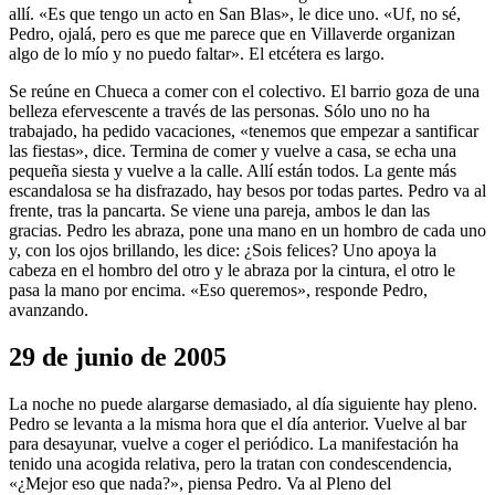
allí. «Es que tengo un acto en San Blas», le dice uno. «Uf, no sé,
Pedro, ojalá, pero es que me parece que en Villaverde organizan
algo de lo mío y no puedo faltar». El etcétera es largo.
Se reúne en Chueca a comer con el colectivo. El barrio goza de una
belleza efervescente a través de las personas. Sólo uno no ha
trabajado, ha pedido vacaciones, «tenemos que empezar a santificar
las fiestas», dice. Termina de comer y vuelve a casa, se echa una
pequeña siesta y vuelve a la calle. Allí están todos. La gente más
escandalosa se ha disfrazado, hay besos por todas partes. Pedro va al
frente, tras la pancarta. Se viene una pareja, ambos le dan las
gracias. Pedro les abraza, pone una mano en un hombro de cada uno
y, con los ojos brillando, les dice: ¿Sois felices? Uno apoya la
cabeza en el hombro del otro y le abraza por la cintura, el otro le
pasa la mano por encima. «Eso queremos», responde Pedro,
avanzando.
29 de junio de 2005
La noche no puede alargarse demasiado, al día siguiente hay pleno.
Pedro se levanta a la misma hora que el día anterior. Vuelve al bar
para desayunar, vuelve a coger el periódico. La manifestación ha
tenido una acogida relativa, pero la tratan con condescendencia,
«¿Mejor eso que nada?», piensa Pedro. Va al Pleno del