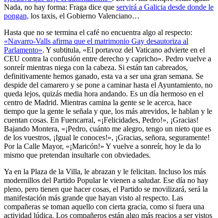
Nada, no hay forma: Fraga dice que
servirá a Galicia desde donde le
pongan,
los taxis, el Gobierno Valenciano…
Hasta que no se termina el café no encuentra algo al respecto:
«Navarro-Valls afirma que el matrimonio Gay desautoriza al
Parlamento»
. Y subtitula, «El portavoz del Vaticano advierte en el
CEU contra la confusión entre derecho y capricho». Pedro vuelve a
sonreír mientras niega con la cabeza. Si están tan cabreados,
definitivamente hemos ganado, esta va a ser una gran semana. Se
despide del camarero y se pone a caminar hasta el Ayuntamiento, no
queda lejos, quizás media hora andando. Es un día hermoso en el
centro de Madrid. Mientras camina la gente se le acerca, hace
tiempo que la gente le señala y que, los más atrevidos, le hablan y le
cuentan cosas. En Fuencarral, «¡Felicidades, Pedro!», ¡Gracias!
Bajando Montera, «¡Pedro, cuánto me alegro, tengo un nieto que es
de los vuestros, ¡Igual le conoces!», ¡Gracias, señora, seguramente!
Por la Calle Mayor, «¡Maricón!» Y vuelve a sonreír, hoy le da lo
mismo que pretendan insultarle con obviedades.
Ya en la Plaza de la Villa, le abrazan y le felicitan. Incluso los más
modernillos del Partido Popular le vienen a saludar. Ese día no hay
pleno, pero tienen que hacer cosas, el Partido se movilizará, será la
manifestación más grande que hayan visto al respecto. Las
compañeras se toman aquello con cierta gracia, como si fuera una
actividad lúdica. Los compañeros están algo más reacios a ser vistos