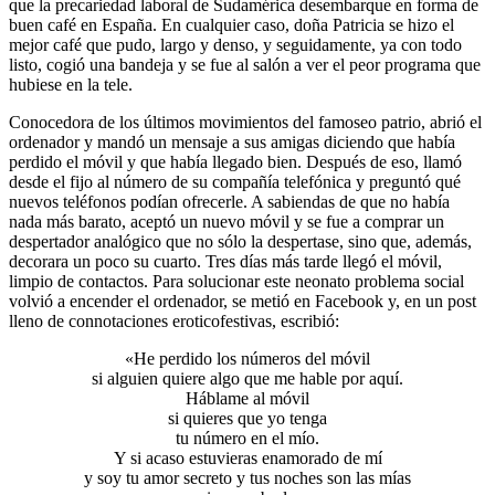
que la precariedad laboral de Sudamérica desembarque en forma de
buen café en España. En cualquier caso, doña Patricia se hizo el
mejor café que pudo, largo y denso, y seguidamente, ya con todo
listo, cogió una bandeja y se fue al salón a ver el peor programa que
hubiese en la tele.
Conocedora de los últimos movimientos del famoseo patrio, abrió el
ordenador y mandó un mensaje a sus amigas diciendo que había
perdido el móvil y que había llegado bien. Después de eso, llamó
desde el fijo al número de su compañía telefónica y preguntó qué
nuevos teléfonos podían ofrecerle. A sabiendas de que no había
nada más barato, aceptó un nuevo móvil y se fue a comprar un
despertador analógico que no sólo la despertase, sino que, además,
decorara un poco su cuarto. Tres días más tarde llegó el móvil,
limpio de contactos. Para solucionar este neonato problema social
volvió a encender el ordenador, se metió en Facebook y, en un post
lleno de connotaciones eroticofestivas, escribió:
«He perdido los números del móvil
si alguien quiere algo que me hable por aquí.
Háblame al móvil
si quieres que yo tenga
tu número en el mío.
Y si acaso estuvieras enamorado de mí
y soy tu amor secreto y tus noches son las mías