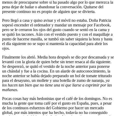
menos de preocuparse sobre si ha pasado algo por lo que merezca la
pena dejar de bailar o abandonar la conversación. Quitarse del
presente continuo no es propio de alguien que se divierta.
Pero llegó a casa y quiso avisar y el móvil no estaba. Doña Patricia
sopesó encender el ordenador y mandar un mensaje por Facebook,
pero se le cerraron los ojos del gusto cuando se sentó en la cama y
se quitó los tacones. Aún con el vestido puesto y con el maquillaje a
punto de hacerse masilla, se tumbó sin saber siquiera la hora y hasta
el día siguiente no se supo si mantenía la capacidad para abrir los
ojos.
Finalmente los abrió. Media hora después se dio por descansada y se
levantó con la gloria de quien bebe sin tener resaca al día siguiente.
Se desperezó, se quitó el vestido de la noche anterior para ponerse
un chándal y fue a la cocina. En un alarde de autoconocimiento, la
noche anterior se había dejado preparado un bol de tomate triturado
para el desayuno, un mollete y una botella de zumo de naranja,
ya
los hacen tan bien que no tiene una ni que liarse a exprimir por las
mañanas.
Pocas cosas hay más hedonistas que el café de los domingos. No es
mucha la gente que toma café por el gusto en España, pues, a pesar
de los continuos esfuerzos del Gobierno por hacer un mercado
global, por más intentos que ha hecho, todavía no ha conseguido