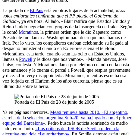
devuelve el chiste y toma el diario.
La portada de
El País
está en otros lugares de la actualidad,
«Los
votos emigrantes confirman que el PP pierde el Gobierno de
Galicia»
, ya era hora. Al lado, «Blair ratifica que Estados Unidos y
Reino Unido negocian con grupos de la insurgencia en Irak». Según
le contó
Moratinos
, la primera orden que le dio Zapatero como
Presidente fue llamar a Washington para decir que nos íbamos de
Irak. Por lo visto, los compañeros estaban celebrando su llegada al
despacho ministerial cuando en Exteriores suena el teléfono.
«Moratinos, esta tarde, cuando sean las ocho en Estados Unidos,
llamas a
Powell
y le dices que nos vamos». «Manda huevos, José
Luis», contesta. Y Moratinos llama por teléfono cuando en la costa
este amanece y le cuenta el percal a Powell, que respira gravemente
y dice: «I’m very disappointed». Moratinos, mientras escucha esa
voz forjada en el Harlem de los años cuarenta, piensa que es su
último día sobre la tierra.
Portada de El País de 28 de junio de 2005
Ya en páginas interiores,
Messi renueva hasta 2010. «El argentino,
estrella de la selección argentina Sub-20, ya ha jugado con el primer
equipo del Barcelona»
. Pedro busca la noticia sonriendo de medio
lado, entre tanto:
«Los críticos del PSOE de Sevilla piden a la
ejecutiva que deje el autoritarismo»
. En Sevilla siempre están igual.