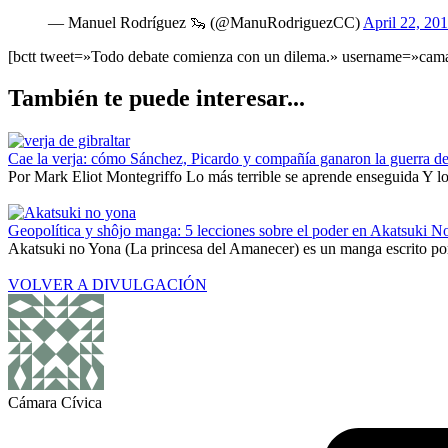
— Manuel Rodríguez 🦦 (@ManuRodriguezCC)
April 22, 20
[bctt tweet=»Todo debate comienza con un dilema.» username=»cama
También te puede interesar...
Cae la verja: cómo Sánchez, Picardo y compañía ganaron la guerra de
Por Mark Eliot Montegriffo Lo más terrible se aprende enseguida Y lo 
Geopolítica y shôjo manga: 5 lecciones sobre el poder en Akatsuki N
Akatsuki no Yona (La princesa del Amanecer) es un manga escrito por
VOLVER A DIVULGACIÓN
Cámara Cívica