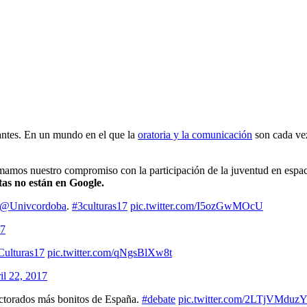
pantes. En un mundo en el que la
oratoria y la comunicación
son cada vez
mamos nuestro compromiso con la participación de la juventud en espac
as no están en Google.
@Univcordoba
.
#3culturas17
pic.twitter.com/I5ozGwMOcU
17
Culturas17
pic.twitter.com/qNgsBlXw8t
il 22, 2017
ectorados más bonitos de España.
#debate
pic.twitter.com/2LTjVMduz