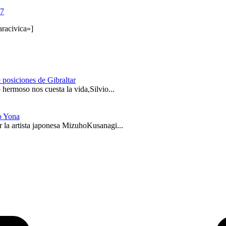
17
racivica»]
 posiciones de Gibraltar
hermoso nos cuesta la vida,Silvio...
o Yona
 la artista japonesa MizuhoKusanagi...