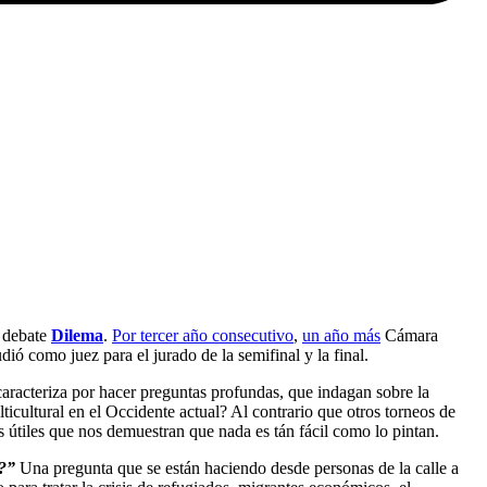
e debate
Dilema
.
Por tercer año consecutivo
,
un año más
Cámara
dió como juez para el jurado de la semifinal y la final.
caracteriza por hacer preguntas profundas, que indagan sobre la
icultural en el Occidente actual? Al contrario que otros torneos de
s útiles que nos demuestran que nada es tán fácil como lo pintan.
a?”
Una pregunta que se están haciendo desde personas de la calle a