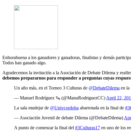
Enhorabuena a los ganadores y ganadoras, finalistas y demás partici
Todos han ganado algo.
Agradecemos la invitación a la Asociación de Debate Dilema y reafir
debemos prepararnos para responder a preguntas cuyas respuest
Un año más, en el Torneo 3 Culturas de
@DebateDilema
en la
— Manuel Rodríguez 🦦 (@ManuRodriguezCC)
April 22, 20
La sala mudejar de
@Univcordoba
abarrotada en la final de
#3
— Asociación Juvenil de debate Dilema (@DebateDilema)
Apr
A punto de comenzar la final del
#3Culturas17
en uno de los r