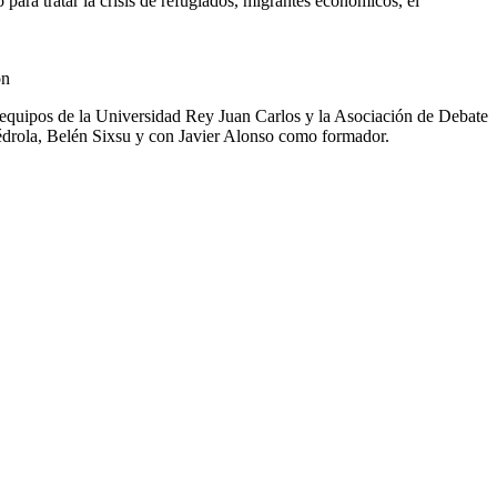
ara tratar la crisis de refugiados, migrantes económicos, el
ón
 equipos de la Universidad Rey Juan Carlos y la Asociación de Debate
iédrola, Belén Sixsu y con Javier Alonso como formador.