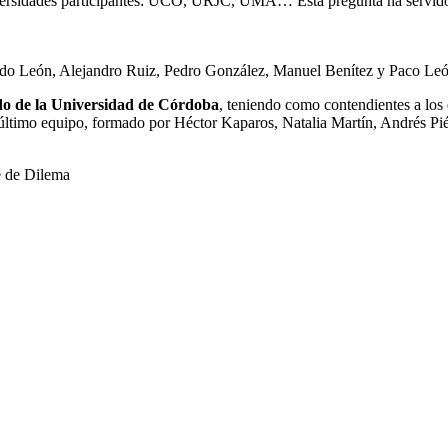
universidades participantes: UCO, URJC, UMA… Esta pregunta ha servido p
ndo León, Alejandro Ruiz, Pedro González, Manuel Benítez y Paco Le
ado de la Universidad de Córdoba
, teniendo como contendientes a los
te último equipo, formado por Héctor Kaparos, Natalia Martín, Andrés P
e de Dilema