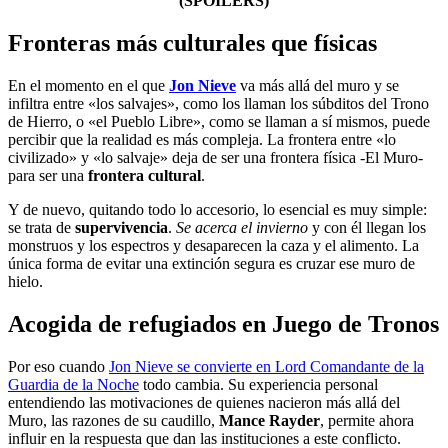
(SPOILERS)
Fronteras más culturales que físicas
En el momento en el que
Jon Nieve
va más allá del muro y se
infiltra entre «los salvajes», como los llaman los súbditos del Trono
de Hierro, o «el Pueblo Libre», como se llaman a sí mismos, puede
percibir que la realidad es más compleja. La frontera entre «lo
civilizado» y «lo salvaje» deja de ser una frontera física -El Muro-
para ser una
frontera cultural
.
Y de nuevo, quitando todo lo accesorio, lo esencial es muy simple:
se trata de
supervivencia
.
Se acerca el invierno
y con él llegan los
monstruos y los espectros y desaparecen la caza y el alimento. La
única forma de evitar una extinción segura es cruzar ese muro de
hielo.
Acogida de refugiados en Juego de Tronos
Por eso cuando
Jon Nieve se convierte en Lord Comandante de la
Guardia de la Noche
todo cambia. Su experiencia personal
entendiendo las motivaciones de quienes nacieron más allá del
Muro, las razones de su caudillo,
Mance Rayder
, permite ahora
influir en la respuesta que dan las instituciones a este conflicto.