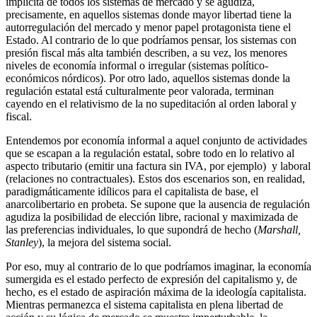
implícita de todos los sistemas de mercado y se agudiza,
precisamente, en aquellos sistemas donde mayor libertad tiene la
autorregulación del mercado y menor papel protagonista tiene el
Estado. Al contrario de lo que podríamos pensar, los sistemas con
presión fiscal más alta también describen, a su vez, los menores
niveles de economía informal o irregular (sistemas político-
económicos nórdicos). Por otro lado, aquellos sistemas donde la
regulación estatal está culturalmente peor valorada, terminan
cayendo en el relativismo de la no supeditación al orden laboral y
fiscal.
Entendemos por economía informal a aquel conjunto de actividades
que se escapan a la regulación estatal, sobre todo en lo relativo al
aspecto tributario (emitir una factura sin IVA, por ejemplo) y laboral
(relaciones no contractuales). Estos dos escenarios son, en realidad,
paradigmáticamente idílicos para el capitalista de base, el
anarcolibertario en probeta. Se supone que la ausencia de regulación
agudiza la posibilidad de elección libre, racional y maximizada de
las preferencias individuales, lo que supondrá de hecho (
Marshall,
Stanley
), la mejora del sistema social.
Por eso, muy al contrario de lo que podríamos imaginar, la economía
sumergida es el estado perfecto de expresión del capitalismo y, de
hecho, es el estado de aspiración máxima de la ideología capitalista.
Mientras permanezca el sistema capitalista en plena libertad de