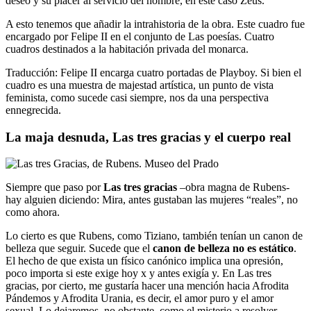
deseo y su placer al servicio del hombre, en este caso Zeus.
A esto tenemos que añadir la intrahistoria de la obra. Este cuadro fue
encargado por Felipe II en el conjunto de Las poesías. Cuatro
cuadros destinados a la habitación privada del monarca.
Traducción: Felipe II encarga cuatro portadas de Playboy. Si bien el
cuadro es una muestra de majestad artística, un punto de vista
feminista, como sucede casi siempre, nos da una perspectiva
ennegrecida.
La maja desnuda, Las tres gracias y el cuerpo real
Siempre que paso por
Las tres gracias
–obra magna de Rubens-
hay alguien diciendo: Mira, antes gustaban las mujeres “reales”, no
como ahora.
Lo cierto es que Rubens, como Tiziano, también tenían un canon de
belleza que seguir. Sucede que el
canon de belleza no es estático
.
El hecho de que exista un físico canónico implica una opresión,
poco importa si este exige hoy x y antes exigía y. En Las tres
gracias, por cierto, me gustaría hacer una mención hacia Afrodita
Pándemos y Afrodita Urania, es decir, el amor puro y el amor
sexual. Lo dejaremos, no obstante, como el misterio a resolver