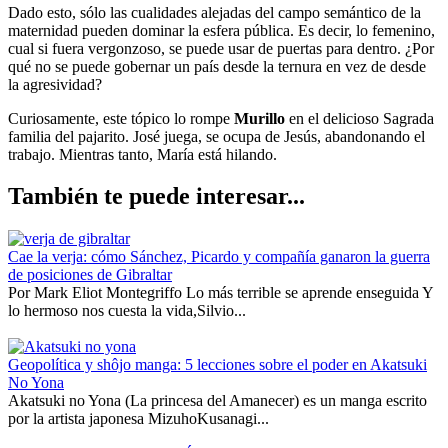
Dado esto, sólo las cualidades alejadas del campo semántico de la
maternidad pueden dominar la esfera pública. Es decir, lo femenino,
cual si fuera vergonzoso, se puede usar de puertas para dentro. ¿Por
qué no se puede gobernar un país desde la ternura en vez de desde
la agresividad?
Curiosamente, este tópico lo rompe
Murillo
en el delicioso Sagrada
familia del pajarito. José juega, se ocupa de Jesús, abandonando el
trabajo. Mientras tanto, María está hilando.
También te puede interesar...
Cae la verja: cómo Sánchez, Picardo y compañía ganaron la guerra
de posiciones de Gibraltar
Por Mark Eliot Montegriffo Lo más terrible se aprende enseguida Y
lo hermoso nos cuesta la vida,Silvio...
Geopolítica y shôjo manga: 5 lecciones sobre el poder en Akatsuki
No Yona
Akatsuki no Yona (La princesa del Amanecer) es un manga escrito
por la artista japonesa MizuhoKusanagi...