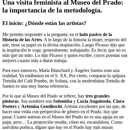
Una visita feminista al Museo del Prado:
la importancia de la metodología.
El inicio: ¿Dónde están las artistas?
Me permito responder a la pregunta: en el
lado pasivo de la
Historia de las Artes
. A lo largo de la historia la mujer, respecto del
arte, tiene su papel en la divina inspiración. Luego Picasso dijo que
la inspiración te coge, generalmente, trabajando. Es decir, que no es
más que un mito. Lo dijo Picasso y quien escribe, cuyos poemas son
mejores cuanto más a diario trabaja.
Para esos entonces, María Blanchard y Ángeles Santos eran una
realidad. Ya estábamos en el S. XX. Por cierto, comparar la opípara
Tertulia del Café Pombo, de Solana, con la modestísima Tertulia de
Santos es una muy buena referencia.
Por lo que al Museo del Prado se refiere, hay
tres grandes
pintoras
. Sus nombres son
Sofonisba
y
Lucía Anguissola
,
Clara
Peeters
y
Artemisa Gentileschi
. Artistas excelentes por las que, de
hacer una visita con perspectiva de género en el Prado, hay que
pasar. Cuatro autoras en el Museo del Prado no es una aguja en un
pajar, pero… La proporción resulta, cómo no, escandalosa. Como
anécdota poética, dígase que hay en el Prado hay más musas