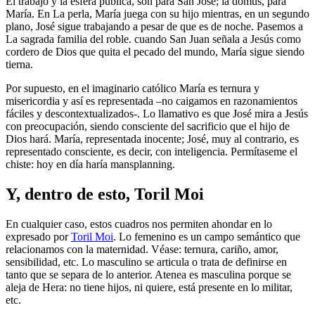
El trabajo y la esfera pública, son para San José; la domus, para
María. En La perla, María juega con su hijo mientras, en un segundo
plano, José sigue trabajando a pesar de que es de noche. Pasemos a
La sagrada familia del roble. cuando San Juan señala a Jesús como
cordero de Dios que quita el pecado del mundo, María sigue siendo
tierna.
Por supuesto, en el imaginario católico María es ternura y
misericordia y así es representada –no caigamos en razonamientos
fáciles y descontextualizados-. Lo llamativo es que José mira a Jesús
con preocupación, siendo consciente del sacrificio que el hijo de
Dios hará. María, representada inocente; José, muy al contrario, es
representado consciente, es decir, con inteligencia. Permítaseme el
chiste: hoy en día haría mansplanning.
Y, dentro de esto, Toril Moi
En cualquier caso, estos cuadros nos permiten ahondar en lo
expresado por
Toril Moi
. Lo femenino es un campo semántico que
relacionamos con la maternidad. Véase: ternura, cariño, amor,
sensibilidad, etc. Lo masculino se articula o trata de definirse en
tanto que se separa de lo anterior. Atenea es masculina porque se
aleja de Hera: no tiene hijos, ni quiere, está presente en lo militar,
etc.