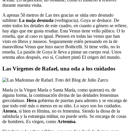
durante nuestra visita.
A apenas 50 metros de Las tres gracias se sitúa otro desnudo
sublime:
La maja desnuda
(verbigracia). Goya se deshace. De
entre todos los detalles de este cuadro, en cuanto a género se refiere,
hay algo que me gusta resaltar. Esta Venus tiene vello púbico. O lo
enseña, que al caso es igual. Piensen en todas las venus que han
visto en libros y museos. Seguramente estén pensando en la de
maravillosa Venus que hizo nacer Botticelli. Si tiene vello, no lo
enseña. La pasión de Goya le lleva a pintar un cuerpo real. Unos
setenta años después, eso sí, Coubert pintó El origen del mundo.
Las Vírgenes de Rafael, una oda a los cuidados
María (o la Virgen María o Santa María, como quieran) es, de
alguna forma, la continuación divina de las deidades femeninas
grecolatinas.
Hera
gobierna de puertas para adentro y se encarga de
que todo esté más o menos en su sitio. Lo suyo son los cuidados.
Atenea
, si bien es fémina, no es femenina. Siendo la diosa de la
sabiduría y la estrategia militar, no puede serlo. Se encarga de cosas
de hombres. Es virgen, como
Artemisa
.