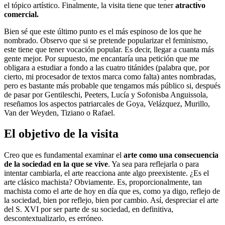
el tópico artístico. Finalmente, la visita tiene que tener
atractivo
comercial.
Bien sé que este último punto es el más espinoso de los que he
nombrado. Observo que si se pretende popularizar el feminismo,
este tiene que tener vocación popular. Es decir, llegar a cuanta más
gente mejor. Por supuesto, me encantaría una petición que me
obligara a estudiar a fondo a las cuatro titánides (palabra que, por
cierto, mi procesador de textos marca como falta) antes nombradas,
pero es bastante más probable que tengamos más público si, después
de pasar por Gentileschi, Peeters, Lucía y Sofonisba Anguissola,
reseñamos los aspectos patriarcales de Goya, Velázquez, Murillo,
Van der Weyden, Tiziano o Rafael.
El objetivo de la visita
Creo que es fundamental examinar el
arte como una consecuencia
de la sociedad en la que se vive
. Ya sea para reflejarla o para
intentar cambiarla, el arte reacciona ante algo preexistente. ¿Es el
arte clásico machista? Obviamente. Es, proporcionalmente, tan
machista como el arte de hoy en día que es, como ya digo, reflejo de
la sociedad, bien por reflejo, bien por cambio. Así, despreciar el arte
del S. XVI por ser parte de su sociedad, en definitiva,
descontextualizarlo, es erróneo.