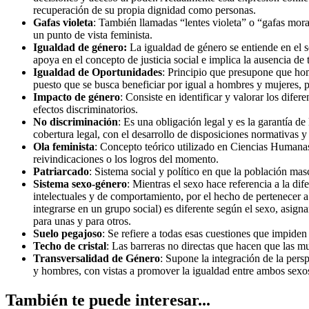
recuperación de su propia dignidad como personas.
Gafas violeta
: También llamadas “lentes violeta” o “gafas mora
un punto de vista feminista.
Igualdad de género:
La igualdad de género se entiende en el 
apoya en el concepto de justicia social e implica la ausencia de
Igualdad de Oportunidades
: Principio que presupone que hom
puesto que se busca beneficiar por igual a hombres y mujeres, 
Impacto de género
: Consiste en identificar y valorar los dife
efectos discriminatorios.
No discriminación
: Es una obligación legal y es la garantía d
cobertura legal, con el desarrollo de disposiciones normativas y 
Ola feminista
: Concepto teórico utilizado en Ciencias Humanas 
reivindicaciones o los logros del momento.
Patriarcado
: Sistema social y político en que la población masc
Sistema sexo-género
: Mientras el sexo hace referencia a la dif
intelectuales y de comportamiento, por el hecho de pertenecer a
integrarse en un grupo social) es diferente según el sexo, asign
para unas y para otros.
Suelo pegajoso
: Se refiere a todas esas cuestiones que impide
Techo de cristal
: Las barreras no directas que hacen que las m
Transversalidad de Género
: Supone la integración de la pers
y hombres, con vistas a promover la igualdad entre ambos sexos 
También te puede interesar...