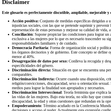
Disclaimer
Este glosario es perfectamente discutible, ampliable, mejorable y 
Acción positiva:
Conjunto de medidas específicas dirigidas a 
injusticias sociales, con las que se pretende suprimir y preveni
representación de estas personas y mejorar su calidad de vida, a 
Conciliación
: Supone propiciar las condiciones para lograr un 
exclusiva a las mujeres por lo que es necesario trascender su s
responsabilidades familiares y de cuidado.
Democracia Paritaria
: Forma de organización social y polític
los órganos decisorios y de gobierno. Este concepto se define
menor al 40%.
Desagregación de datos por sexo:
Conlleva la recogida y desg
especificidades del género.
Discriminación directa:
Situación en que se encuentra una pers
comparables.
Discriminación Indirecta:
Ocurre cuando una disposición, crit
religión/convicciones, discapacidad, sexo u orientación sexual. 
medios para lograr la finalidad son apropiados y necesarios.
Discriminación Interseccional
: Teoría feminista que explica l
las vidas de las mujeres. Bajo esta teoría, no sólo hay que consi
discapacidad, la edad y otras cuestiones que redundan en la opr
Empoderamiento
: Término acuñado en la Conferencia Mundial 
decisiones y acceso al poder. Actualmente esta expresión conlle