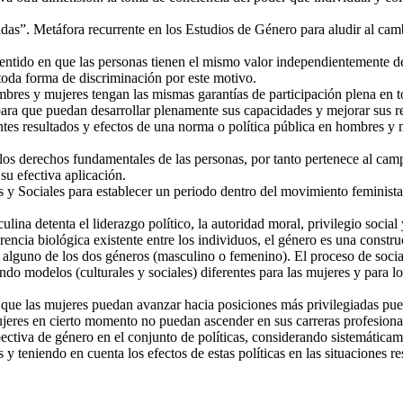
das”. Metáfora recurrente en los Estudios de Género para aludir al cam
sentido en que las personas tienen el mismo valor independientemente d
 toda forma de discriminación por este motivo.
bres y mujeres tengan las mismas garantías de participación plena en to
para que puedan desarrollar plenamente sus capacidades y mejorar sus r
rentes resultados y efectos de una norma o política pública en hombres y 
e los derechos fundamentales de las personas, por tanto pertenece al camp
su efectiva aplicación.
y Sociales para establecer un periodo dentro del movimiento feminista q
ulina detenta el liderazgo político, la autoridad moral, privilegio social
erencia biológica existente entre los individuos, el género es una constr
 alguno de los dos géneros (masculino o femenino). El proceso de social
ando modelos (culturales y sociales) diferentes para las mujeres y para 
n que las mujeres puedan avanzar hacia posiciones más privilegiadas pues
ujeres en cierto momento no puedan ascender en sus carreras profesiona
pectiva de género en el conjunto de políticas, considerando sistemáticam
y teniendo en cuenta los efectos de estas políticas en las situaciones r