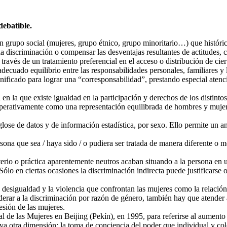
debatible.
un grupo social (mujeres, grupo étnico, grupo minoritario…) que histór
r la discriminación o compensar las desventajas resultantes de actitudes,
través de un tratamiento preferencial en el acceso o distribución de cier
adecuado equilibrio entre las responsabilidades personales, familiares 
ignificado para lograr una “corresponsabilidad”, prestando especial aten
a en la que existe igualdad en la participación y derechos de los distin
 operativamente como una representación equilibrada de hombres y muje
lose de datos y de información estadística, por sexo. Ello permite un a
ona que sea / haya sido / o pudiera ser tratada de manera diferente o m
erio o práctica aparentemente neutros acaban situando a la persona en u
Sólo en ciertas ocasiones la discriminación indirecta puede justificarse
a desigualdad y la violencia que confrontan las mujeres como la relación
derar a la discriminación por razón de género, también hay que atender a 
esión de las mujeres.
de las Mujeres en Beijing (Pekín), en 1995, para referirse al aumento 
va otra dimensión: la toma de conciencia del poder que individual y col