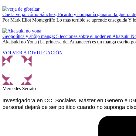
Cae la verja: cómo Sánchez, Picardo y compañía ganaron la guerra de
Por Mark Eliot Montegriffo Lo más terrible se aprende enseguida Y lo 
Geopolítica y shôjo manga: 5 lecciones sobre el poder en Akatsuki N
Akatsuki no Yona (La princesa del Amanecer) es un manga escrito por
VOLVER A DIVULGACIÓN
Mercedes Serrato
Investigadora en CC. Sociales. Máster en Genero e IG
personal dejará de ser político cuando no suponga disc