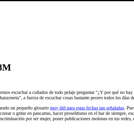
#8M
demos escuchar a cuñados de todo pelaje preguntar “¿Y por qué no hay u
chanzoneta”, a fuerza de escuchar cosas bastante peores todos los días d
parado un pequeño glosario
muy útil para estas fechas tan señaladas
. Pue
ear o gritar en pancartas, hacer proselitismo en el bar de siempre, escr
iscriminación por ser mujer, poner publicaciones molonas en tus redes, e