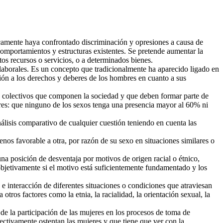
icamente haya confrontado discriminación y opresiones a causa de
 comportamientos y estructuras existentes. Se pretende aumentar la
tos recursos o servicios, o a determinados bienes.
y laborales. Es un concepto que tradicionalmente ha aparecido ligado en
ción a los derechos y deberes de los hombres en cuanto a sus
tos colectivos que componen la sociedad y que deben formar parte de
res: que ninguno de los sexos tenga una presencia mayor al 60% ni
nálisis comparativo de cualquier cuestión teniendo en cuenta las
enos favorable a otra, por razón de su sexo en situaciones similares o
na posición de desventaja por motivos de origen racial o étnico,
 objetivamente si el motivo está suficientemente fundamentado y los
 e interacción de diferentes situaciones o condiciones que atraviesan
otros factores como la etnia, la racialidad, la orientación sexual, la
de la participación de las mujeres en los procesos de toma de
ectivamente ostentan las mujeres y que tiene que ver con la