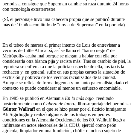
periodista consigue que Superman cambie su raza durante 24 horas
con tecnología extraterrestre.
(Sí, el personaje tuvo una cabecera propia que se publicó durante
más de 10 años con título de “novia de Superman” en la portada)
En el tebeo de marras el primer intento de Lois de entrevistar a
vecinos de Little Africa -sí, así se llama el “barrio negro” de
Metrópolis- acaba mal porque se niegan a hablar con ella por
considerarla otra blanca pija y racista más. Tras su cambio de piel, la
reportera se enfrenta a que la policía sospeche de ella, los taxis la
rechacen y, en general, sufre en sus propias carnes la situación de
exclusión y pobreza de los vecinos racializados de la ciudad.
Aunque se refleja de forma ingenua y un tanto paternalista, dado el
contexto se puede considerar al menos un esfuerzo encomiable.
En 1985 se publicó en Alemania
En lo más bajo
-reeditado
posteriormente como
Cabeza de turco
-, libro-reportaje del periodista
Günter Wallraff
en el que se hizo pasar por el ficticio inmigrante
Ali Sigirlioğlu y realizó algunos de los trabajos en peores
condiciones en la Alemania Occidental de los 80. Wallraff llegó a
infiltrarse en actos electorales de la CDU, ejerció como peón
agrícola, limpiador en una fundición, chófer e incluso sujeto de