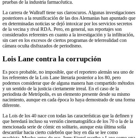
pruebas de la industria farmacéutica.
La carrera de Wallraff tiene sus claroscuros. Algunas investigaciones
posteriores a la reunificación de las dos Alemanias han apuntado que
en determinadas noticias se dejó intoxicar por los servicios secretos
de la vecina y rival RDA. Pero, en general, sus reportajes son
considerados referentes en cuanto a la investigación y la infiltración,
sin caer en los excesos de ciertos programas de telerrealidad con
cámara oculta disfrazados de periodismo.
Lois Lane contra la corrupción
Es poco probable, no imposible, que el reportero alemán sea uno de
los referentes de la Lois Lane literaria posterior a los 80, pero
podemos considerar que de alguna manera han compartido métodos
y un sentido de la justicia ciertamente irreal. En el caso de la
periodista de Metrópolis, es un elemento presente desde su mismo
nacimiento, aunque en cada época lo haya demostrado de una forma
diferente.
La Lois de los 40 nace con todas las características que la definen y
que heredará incluso su versión cinematográfica de los 70 o la de la
mencionada serie de cómic en solitario, aunque esta última solía
descarrilar hacia cierto culebrón que hoy en día se lee como
machista. Mucho antes de eso, Jerry Siegel escribe a Lane como una