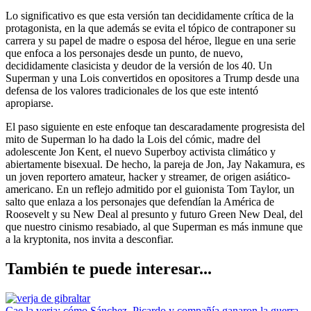
Lo significativo es que esta versión tan decididamente crítica de la
protagonista, en la que además se evita el tópico de contraponer su
carrera y su papel de madre o esposa del héroe, llegue en una serie
que enfoca a los personajes desde un punto, de nuevo,
decididamente clasicista y deudor de la versión de los 40. Un
Superman y una Lois convertidos en opositores a Trump desde una
defensa de los valores tradicionales de los que este intentó
apropiarse.
El paso siguiente en este enfoque tan descaradamente progresista del
mito de Superman lo ha dado la Lois del cómic, madre del
adolescente Jon Kent, el nuevo Superboy activista climático y
abiertamente bisexual. De hecho, la pareja de Jon, Jay Nakamura, es
un joven reportero amateur, hacker y streamer, de origen asiático-
americano. En un reflejo admitido por el guionista Tom Taylor, un
salto que enlaza a los personajes que defendían la América de
Roosevelt y su New Deal al presunto y futuro Green New Deal, del
que nuestro cinismo resabiado, al que Superman es más inmune que
a la kryptonita, nos invita a desconfiar.
También te puede interesar...
Cae la verja: cómo Sánchez, Picardo y compañía ganaron la guerra