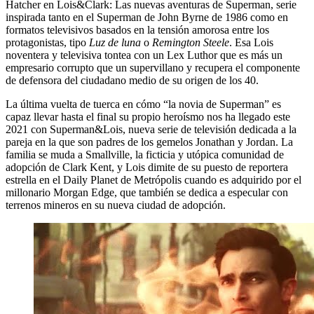
Hatcher en Lois&Clark: Las nuevas aventuras de Superman, serie
inspirada tanto en el Superman de John Byrne de 1986 como en
formatos televisivos basados en la tensión amorosa entre los
protagonistas, tipo
Luz de luna
o
Remington Steele
. Esa Lois
noventera y televisiva tontea con un Lex Luthor que es más un
empresario corrupto que un supervillano y recupera el componente
de defensora del ciudadano medio de su origen de los 40.
La última vuelta de tuerca en cómo “la novia de Superman” es
capaz llevar hasta el final su propio heroísmo nos ha llegado este
2021 con Superman&Lois, nueva serie de televisión dedicada a la
pareja en la que son padres de los gemelos Jonathan y Jordan. La
familia se muda a Smallville, la ficticia y utópica comunidad de
adopción de Clark Kent, y Lois dimite de su puesto de reportera
estrella en el Daily Planet de Metrópolis cuando es adquirido por el
millonario Morgan Edge, que también se dedica a especular con
terrenos mineros en su nueva ciudad de adopción.