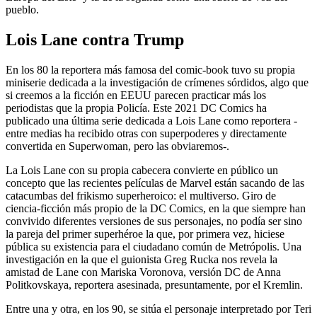
pueblo.
Lois Lane contra Trump
En los 80 la reportera más famosa del comic-book tuvo su propia
miniserie dedicada a la investigación de crímenes sórdidos, algo que
si creemos a la ficción en EEUU parecen practicar más los
periodistas que la propia Policía. Este 2021 DC Comics ha
publicado una última serie dedicada a Lois Lane como reportera -
entre medias ha recibido otras con superpoderes y directamente
convertida en Superwoman, pero las obviaremos-.
La Lois Lane con su propia cabecera convierte en público un
concepto que las recientes películas de Marvel están sacando de las
catacumbas del frikismo superheroico: el multiverso. Giro de
ciencia-ficción más propio de la DC Comics, en la que siempre han
convivido diferentes versiones de sus personajes, no podía ser sino
la pareja del primer superhéroe la que, por primera vez, hiciese
pública su existencia para el ciudadano común de Metrópolis. Una
investigación en la que el guionista Greg Rucka nos revela la
amistad de Lane con Mariska Voronova, versión DC de Anna
Politkovskaya, reportera asesinada, presuntamente, por el Kremlin.
Entre una y otra, en los 90, se sitúa el personaje interpretado por Teri