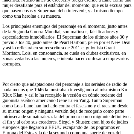
mujer desafiante para el estándar del momento, que es la excusa para
que pasen cosas y Superman deba intervenir, y al mismo tiempo
como una heroína a su manera.
Los principales enemigos del personaje en el momento, justo antes
de la Segunda Guerra Mundial, son mafiosos, falsificadores y
especuladores inmobiliarios. El Superman de los últimos años 30 y
previo a los 40, justo antes de Pearl Harbour, pelea por el New Deal
y así lo reflejará en su reescritura de 2011 el guionista Grant
Morrison. Lois, en consonancia, se cuela en clubes exclusivos, en
zonas vedadas a las mujeres, e intenta hacer confesar a empresarios
corruptos.
Por cierto que adaptaciones del personaje a los seriales de radio de
nada menos que 1946 la mostraban investigando al mismísimo Ku
Klux Klan, y así lo ha recogido la versión en cómic reciente del
guionista asiático-americano Gene Luen Yang. Tanto Superman
como Lois Lane han luchado contra el fascismo y el racismo desde
su mismo origen y ninguna versión deja de recogerlo como parte
intrínseca de su naturaleza: la del primero como migrante definitivo -
al fin y al cabo sus creadores, Siegel y Shuster, eran hijos de judíos
europeos que llegaron a EEUU escapando de los pogromos en
Europa del Este- y la de la segunda como una suerte de voz del