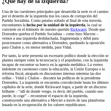
¿Qué hay de la izquierda?
Una de las cuestiones principales que desarrolla la serie es el camino
por el desierto de la izquierda tras los casos de corrupción del
Partido Socialista. Como paraíso soñado al final de esta travesía,
encontramos la
lucha por la unidad de la izquierda
, la cual se
convierte en el leitmotiv de nuestro querido
Rickwaert
. Desde que
Dorendeu quiebra el Partido Socialista – como hizo Macron –
vemos a una izquierda deshilachada, fragmentada y débil para
posicionarse como alternativa a Dorendeu, quedando la oposición
para Chalon y, en menor medida, para Vidal.
Por tanto, la serie presenta un escenario político donde la elección se
plantea siempre entre la tecnocracia y el populismo, con la izquierda
incapaz de encontrar su hueco en la agenda mediática. La vemos
indolente en cuestiones como la educación, la Unión Europea o la
reforma fiscal, atrapada en discusiones internas mientras las dos
orillas – Vidal y Chalon – discuten las políticas de la presidenta
Dorendeu. La izquierda se encuentra convaleciente hasta los últimos
capítulos de la serie, donde Rickwaert logra, a partir de un discurso
brillante – “allí de donde vengo, es decir, del pueblo, cuando uno
puede, lo coge” – reconstruir el espacio de la izquierda,
construyendo una alternativa a Mercier a través de una plataforma
basada en la recuperación de los valores republicanos.