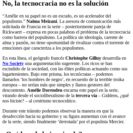
No, la tecnocracia no es la solución
“Amélie en su papel no es un escudo, es un acelerador del
populismo.”
Naïma Meizani
. La asesora de comunicación más
solicitada de Francia en la serie – posteriormente pareja de
Rickwaert – expresa en pocas palabras el problema de la tecnocracia
como barrera del populismo. La política sin ideología, carente de
alma y pasión, no tiene oportunidad de rivalizar contra el torrente de
emociones que caracteriza a los populismos.
En esta línea, el geógrafo francés
Christophe Gilluy
desarrolla en
No Society
una argumentación sugerente. Los ricos se han
escindido de la sociedad, con las élites políticas actuando como sus
lugartenientes. Bajo este prisma, los tecnócratas – podemos
llamarlos ‘los hombres de negro’, en recuerdo de la terrible troika
europea – no serían más que simples y llanos gestores del
descontento.
Amélie Dorendeu
encarna este papel en la serie,
virando desde el socioliberalismo de la
tercera vía
– Giddens, ¿qué
nos hiciste? – al centrismo tecnocrático.
Durante este tránsito podemos observar la manera en que la
desafección hacia su gobierno y su figura aumentan con el avance
de la serie, siendo finalmente ‘derrotada’ por el populista Mercier.