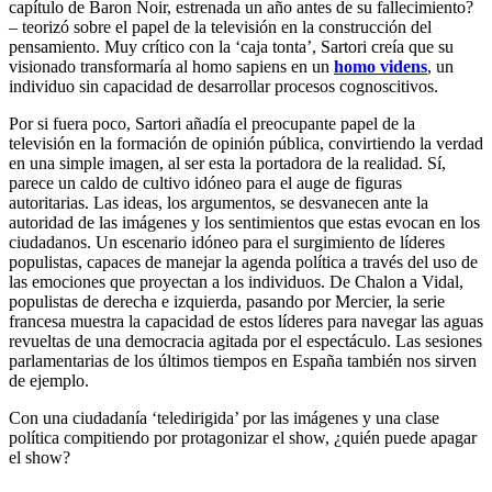
capítulo de Baron Noir, estrenada un año antes de su fallecimiento?
– teorizó sobre el papel de la televisión en la construcción del
pensamiento. Muy crítico con la ‘caja tonta’, Sartori creía que su
visionado transformaría al homo sapiens en un
homo videns
, un
individuo sin capacidad de desarrollar procesos cognoscitivos.
Por si fuera poco, Sartori añadía el preocupante papel de la
televisión en la formación de opinión pública, convirtiendo la verdad
en una simple imagen, al ser esta la portadora de la realidad. Sí,
parece un caldo de cultivo idóneo para el auge de figuras
autoritarias. Las ideas, los argumentos, se desvanecen ante la
autoridad de las imágenes y los sentimientos que estas evocan en los
ciudadanos. Un escenario idóneo para el surgimiento de líderes
populistas, capaces de manejar la agenda política a través del uso de
las emociones que proyectan a los individuos. De Chalon a Vidal,
populistas de derecha e izquierda, pasando por Mercier, la serie
francesa muestra la capacidad de estos líderes para navegar las aguas
revueltas de una democracia agitada por el espectáculo. Las sesiones
parlamentarias de los últimos tiempos en España también nos sirven
de ejemplo.
Con una ciudadanía ‘teledirigida’ por las imágenes y una clase
política compitiendo por protagonizar el show, ¿quién puede apagar
el show?