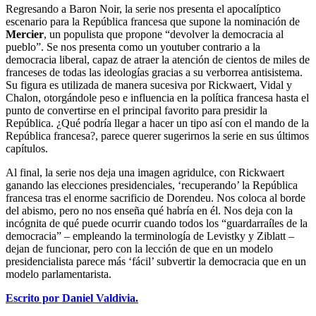
Regresando a Baron Noir, la serie nos presenta el apocalíptico
escenario para la República francesa que supone la nominación de
Mercier
, un populista que propone “devolver la democracia al
pueblo”. Se nos presenta como un youtuber contrario a la
democracia liberal, capaz de atraer la atención de cientos de miles de
franceses de todas las ideologías gracias a su verborrea antisistema.
Su figura es utilizada de manera sucesiva por Rickwaert, Vidal y
Chalon, otorgándole peso e influencia en la política francesa hasta el
punto de convertirse en el principal favorito para presidir la
República. ¿Qué podría llegar a hacer un tipo así con el mando de la
República francesa?, parece querer sugerirnos la serie en sus últimos
capítulos.
Al final, la serie nos deja una imagen agridulce, con Rickwaert
ganando las elecciones presidenciales, ‘recuperando’ la República
francesa tras el enorme sacrificio de Dorendeu. Nos coloca al borde
del abismo, pero no nos enseña qué habría en él. Nos deja con la
incógnita de qué puede ocurrir cuando todos los “guardarraíles de la
democracia” – empleando la terminología de Levistky y Ziblatt –
dejan de funcionar, pero con la lección de que en un modelo
presidencialista parece más ‘fácil’ subvertir la democracia que en un
modelo parlamentarista.
Escrito por Daniel Valdivia.