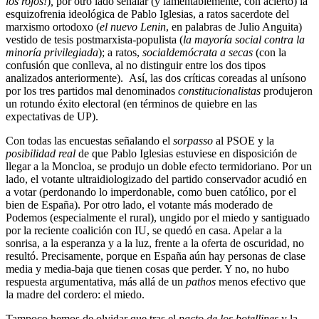
los rojos!
)
,
por otro lado señalar (y lamentablemente, con acierto) la
esquizofrenia ideológica de Pablo Iglesias, a ratos sacerdote del
marxismo ortodoxo (
el nuevo Lenin
, en palabras de Julio Anguita)
vestido de tesis postmarxista-populista (
la mayoría social contra la
minoría privilegiada
); a ratos,
socialdemócrata a secas
(con la
confusión que conlleva, al no distinguir entre los dos tipos
analizados anteriormente). Así, las dos críticas coreadas al unísono
por los tres partidos mal denominados
constitucionalistas
produjeron
un rotundo éxito electoral (en términos de quiebre en las
expectativas de UP).
Con todas las encuestas señalando el
sorpasso
al PSOE y la
posibilidad real
de que Pablo Iglesias estuviese en disposición de
llegar a la Moncloa, se produjo un doble efecto termidoriano. Por un
lado, el votante ultraidiologizado del partido conservador acudió en
a votar (perdonando lo imperdonable, como buen católico, por el
bien de España). Por otro lado, el votante más moderado de
Podemos (especialmente el rural), ungido por el miedo y santiguado
por la reciente coalición con IU, se quedó en casa. Apelar a la
sonrisa, a la esperanza y a la luz, frente a la oferta de oscuridad, no
resultó. Precisamente, porque en España aún hay personas de clase
media y media-baja que tienen cosas que perder. Y no, no hubo
respuesta argumentativa, más allá de un
pathos
menos efectivo que
la madre del cordero: el miedo.
Tampoco hemos de olvidar que tras el
pacto de los botellines
y la