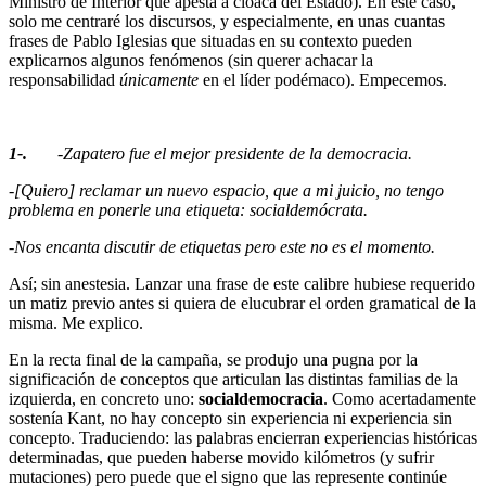
Ministro de Interior que apesta a cloaca del Estado). En este caso,
solo me centraré los discursos, y especialmente, en unas cuantas
frases de Pablo Iglesias que situadas en su contexto pueden
explicarnos algunos fenómenos (sin querer achacar la
responsabilidad
únicamente
en el líder podémaco). Empecemos.
1-.
-Zapatero fue el mejor presidente de la democracia.
-[Quiero] reclamar un nuevo espacio, que a mi juicio, no tengo
problema en ponerle una etiqueta: socialdemócrata.
-Nos encanta discutir de etiquetas pero este no es el momento.
Así; sin anestesia. Lanzar una frase de este calibre hubiese requerido
un matiz previo antes si quiera de elucubrar el orden gramatical de la
misma. Me explico.
En la recta final de la campaña, se produjo una pugna por la
significación de conceptos que articulan las distintas familias de la
izquierda, en concreto uno:
socialdemocracia
. Como acertadamente
sostenía Kant, no hay concepto sin experiencia ni experiencia sin
concepto. Traduciendo: las palabras encierran experiencias históricas
determinadas, que pueden haberse movido kilómetros (y sufrir
mutaciones) pero puede que el signo que las represente continúe